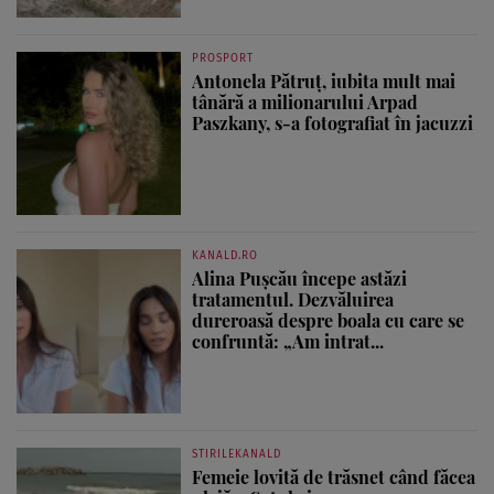
PROSPORT
Antonela Pătruț, iubita mult mai
tânără a milionarului Arpad
Paszkany, s-a fotografiat în jacuzzi
KANALD.RO
Alina Pușcău începe astăzi
tratamentul. Dezvăluirea
dureroasă despre boala cu care se
confruntă: „Am intrat...
STIRILEKANALD
Femeie lovită de trăsnet când făcea