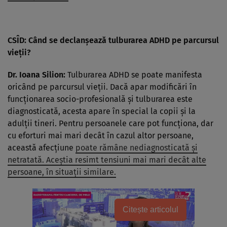
CSÎD: Când se declanșează tulburarea ADHD pe parcursul
vieții?
Dr. Ioana Silion:
Tulburarea ADHD se poate manifesta
oricând pe parcursul vieții. Dacă apar modificări în
funcționarea socio-profesională și tulburarea este
diagnosticată, acesta apare în special la copii și la
adulții tineri. Pentru persoanele care pot funcționa, dar
cu eforturi mai mari decât în cazul altor persoane,
această afecțiune
poate rămâne nediagnosticată și
netratată. Aceștia resimt tensiuni mai mari decât alte
persoane, în situații similare.
Citește articolul