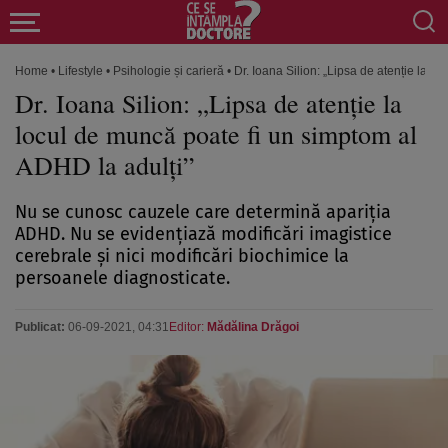
Home
•
Lifestyle
•
Psihologie și carieră
•
Dr. Ioana Silion: „Lipsa de atenție la l
Dr. Ioana Silion: „Lipsa de atenție la
locul de muncă poate fi un simptom al
ADHD la adulți”
Nu se cunosc cauzele care determină apariția
ADHD. Nu se evidențiază modificări imagistice
cerebrale și nici modificări biochimice la
persoanele diagnosticate.
Publicat:
06-09-2021, 04:31
Editor:
Mădălina Drăgoi