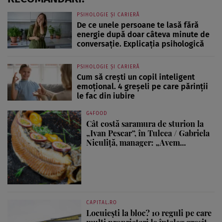
PSIHOLOGIE ȘI CARIERĂ
De ce unele persoane te lasă fără
energie după doar câteva minute de
conversație. Explicația psihologică
PSIHOLOGIE ȘI CARIERĂ
Cum să crești un copil inteligent
emoțional. 4 greșeli pe care părinții
le fac din iubire
G4FOOD
Cât costă saramura de sturion la
„Ivan Pescar”, în Tulcea / Gabriela
Niculiță, manager: „Avem...
CAPITAL.RO
Locuiești la bloc? 10 reguli pe care