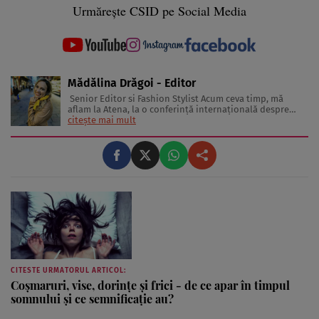
Urmărește CSID pe Social Media
Mădălina Drăgoi - Editor
Senior Editor si Fashion Stylist Acum ceva timp, mă
aflam la Atena, la o conferinţă internaţională despre
frumuseţe şi industria de profil. În sală erau jurnaliste
citește mai mult
din toată Europa. Reprezentau în special presa glossy.
Multe dintre ele erau parcă scoase din paginile
revistelor pentru ...
CITESTE URMATORUL ARTICOL:
Coșmaruri, vise, dorințe și frici - de ce apar în timpul
somnului și ce semnificație au?