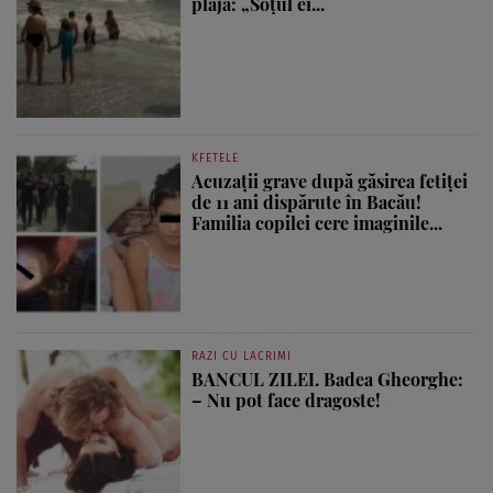
plajă: „Soțul ei...
KFETELE
Acuzații grave după găsirea fetiței
de 11 ani dispărute în Bacău!
Familia copilei cere imaginile...
RAZI CU LACRIMI
BANCUL ZILEI. Badea Gheorghe:
– Nu pot face dragoste!