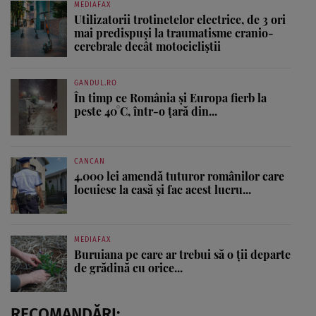
MEDIAFAX
Utilizatorii trotinetelor electrice, de 3 ori
mai predispuși la traumatisme cranio-
cerebrale decât motocicliștii
GANDUL.RO
În timp ce România și Europa fierb la
peste 40°C, într-o țară din...
CANCAN
4.000 lei amendă tuturor românilor care
locuiesc la casă și fac acest lucru...
MEDIAFAX
Buruiana pe care ar trebui să o ții departe
de grădină cu orice...
RECOMANDĂRI: