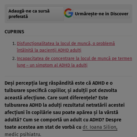
Adaugă-ne ca sursă
Urmărește-ne in Discover
preferată
CUPRINS
Disfuncționalitatea la locul de muncă, o problemă
întâlnită la pacienții ADHD adulți
Incapacitatea de concentrare la locul de muncă pe termen
lung – un simptom al ADHD la adulți
Deși percepția larg răspândită este că ADHD e o
tulburare specifică copiilor, și adulții pot dezvolta
această afecțiune. Care sunt diferențele? Este
tulburarea ADHD la adulți rezultatul netratării acestei
afecțiuni în copilărie sau poate apărea și la vârstă
adultă? Cum se comportă un adult cu ADHD? Despre
toate acestea am stat de vorbă cu
dr. Ioana Silion,
medic psihiatru.