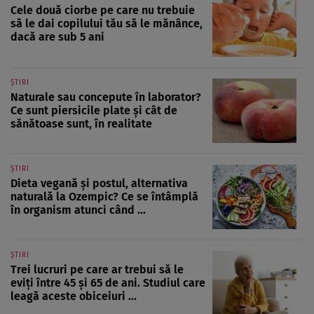
Cele două ciorbe pe care nu trebuie
să le dai copilului tău să le mănânce,
dacă are sub 5 ani
ȘTIRI
Naturale sau concepute în laborator?
Ce sunt piersicile plate și cât de
sănătoase sunt, în realitate
ȘTIRI
Dieta vegană și postul, alternativa
naturală la Ozempic? Ce se întâmplă
în organism atunci când ...
ȘTIRI
Trei lucruri pe care ar trebui să le
eviți între 45 și 65 de ani. Studiul care
leagă aceste obiceiuri ...