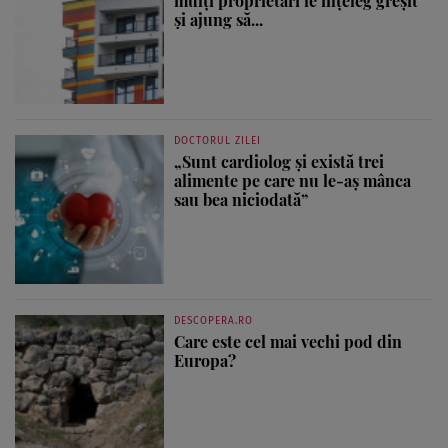
mulți proprietari le înțeleg greșit
și ajung să...
DOCTORUL ZILEI
„Sunt cardiolog și există trei
alimente pe care nu le-aș mânca
sau bea niciodată”
DESCOPERA.RO
Care este cel mai vechi pod din
Europa?