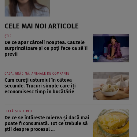
CELE MAI NOI ARTICOLE
ȘTIRI
De ce apar cârceii noaptea. Cauzele
surprinzătoare și ce poți face ca să îi
previi
CASĂ, GRĂDINĂ, ANIMALE DE COMPANIE
Cum cureți usturoiul în câteva
secunde. Trucuri simple care îți
economisesc timp în bucătărie
DIETĂ ȘI NUTRIȚIE
De ce se întărește mierea și dacă mai
poate fi consumată. Tot ce trebuie să
știi despre procesul ...