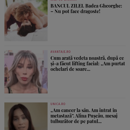
BANCUL ZILEI. Badea Gheorghe:
– Nu pot face dragoste!
AVANTAJE.RO
Cum arată vedeta noastră, după ce
și-a făcut lifting facial: „Am purtat
ochelari de soare...
UNICA.RO
„Am cancer la sân. Am intrat în
metastază”. Alina Pușcău, mesaj
tulburător de pe patul...