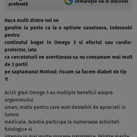
Urmărește-ne in Discover
preferată
Daca multi dintre noi ne
gandim la peste ca la o optiune sanatoasa, indeosebi
pentru
continutul bogat in Omega 3 si efectul sau cardio-
protector, iata
ca cercetatorii ne avertizeaza sa nu consumam mai mult
de 3 portii
pe saptamana! Motivul: riscam sa facem diabet de tip
1!
Acizii grasi Omega 3 au multiple beneficii asupra
organismului
uman, motiv pentru care sunt deosebit de apreciati in
lumea
medicala. Acestia participa la numeroase activitati
fiziologice si
intervin in mai multe procese patologice. Printre marile