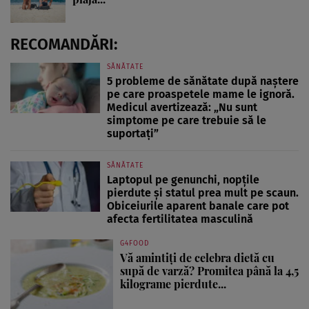
RECOMANDĂRI:
SĂNĂTATE
5 probleme de sănătate după naștere
pe care proaspetele mame le ignoră.
Medicul avertizează: „Nu sunt
simptome pe care trebuie să le
suportați”
SĂNĂTATE
Laptopul pe genunchi, nopțile
pierdute și statul prea mult pe scaun.
Obiceiurile aparent banale care pot
afecta fertilitatea masculină
G4FOOD
Vă amintiți de celebra dietă cu
supă de varză? Promitea până la 4,5
kilograme pierdute...