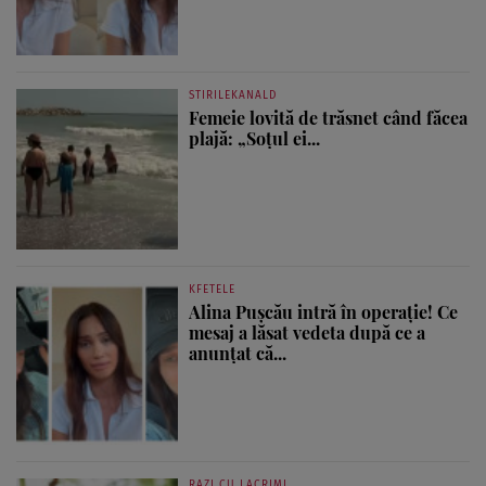
STIRILEKANALD
Femeie lovită de trăsnet când făcea
plajă: „Soțul ei...
KFETELE
Alina Pușcău intră în operație! Ce
mesaj a lăsat vedeta după ce a
anunțat că...
RAZI CU LACRIMI