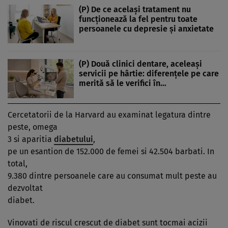
(P) De ce același tratament nu
funcționează la fel pentru toate
persoanele cu depresie și anxietate
(P) Două clinici dentare, aceleași
servicii pe hârtie: diferențele pe care
merită să le verifici în…
Cercetatorii de la Harvard au examinat legatura dintre
peste, omega
3 si aparitia
diabetului
,
pe un esantion de 152.000 de femei si 42.504 barbati. In
total,
9.380 dintre persoanele care au consumat mult peste au
dezvoltat
diabet.
Vinovati de riscul crescut de diabet sunt tocmai acizii