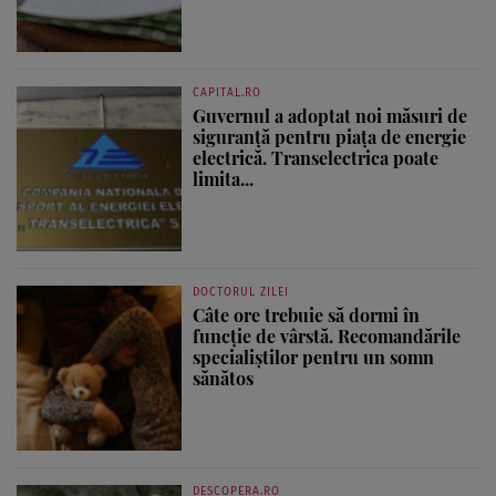
CAPITAL.RO
Guvernul a adoptat noi măsuri de
siguranță pentru piața de energie
electrică. Transelectrica poate
limita...
DOCTORUL ZILEI
Câte ore trebuie să dormi în
funcție de vârstă. Recomandările
specialiștilor pentru un somn
sănătos
DESCOPERA.RO