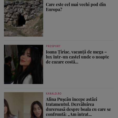
Care este cel mai vechi pod din
Europa?
PROSPORT
Ioana Țiriac, vacanță de mega –
lux într-un castel unde o noapte
de cazare costă...
KANALD.RO
Alina Pușcău începe astăzi
tratamentul. Dezvăluirea
dureroasă despre boala cu care se
confruntă: „Am intrat...