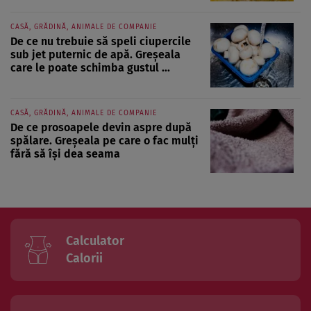
CASĂ, GRĂDINĂ, ANIMALE DE COMPANIE
De ce nu trebuie să speli ciupercile
sub jet puternic de apă. Greșeala
care le poate schimba gustul ...
CASĂ, GRĂDINĂ, ANIMALE DE COMPANIE
De ce prosoapele devin aspre după
spălare. Greșeala pe care o fac mulți
fără să își dea seama
Calculator
Calorii