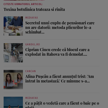
CITESTE URMATORUL ARTICOL:
Toxina botulinica trateaza si rinita
MEDIAFAX
Secretul unui cuplu de pensionari care
nu are datorii: metoda plicurilor le-a
schimbat...
GANDUL.RO
Ciprian Ciucu crede că blocul care a
explodat în Rahova va fi demolat....
CANCAN
Alina Pușcău a făcut anunțul trist: 'Am
intrat în metastază.' Ce minune s-a...
MEDIAFAX
Ce a pățit o vedetă care a făcut o baie pe o
plajă...