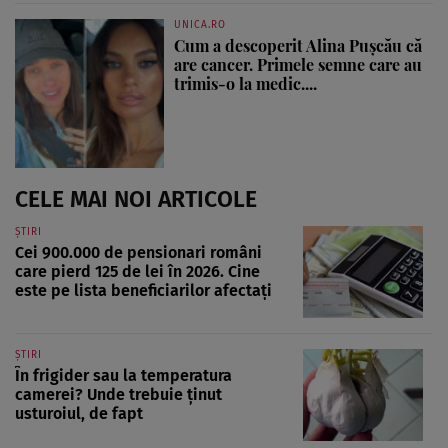
UNICA.RO
Cum a descoperit Alina Pușcău că
are cancer. Primele semne care au
trimis-o la medic....
CELE MAI NOI ARTICOLE
ȘTIRI
Cei 900.000 de pensionari români
care pierd 125 de lei în 2026. Cine
este pe lista beneficiarilor afectați
ȘTIRI
În frigider sau la temperatura
camerei? Unde trebuie ținut
usturoiul, de fapt