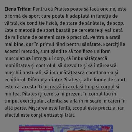
Elena Trifan
:
Pentru că Pilates poate să facă oricine, este
o formă de sport care poate fi adaptată în funcţie de
vârstă, de condiţie fizică, de stare de sănătate, de scop.
Este o metodă de sport bazată pe cercetare şi validată
de milioane de oameni care o practică. Pentru a arată
mai bine, dar în primul rând pentru sănătate. Exerciţiile
acestei metode, sunt gândite să tonifieze uniform
musculatura întregului corp, să îmbunătăţească
mobilitatea şi controlul, să dezvolte şi să întărească
muşchii posturali, să îmbunătăţească coordonarea şi
echilibrul. Diferenţa dintre Pilates şi alte forme de sport
este că acesta îţi
lucrează în acelaşi timp şi corpul
şi
mintea. Pilates îţi cere să fii prezent în corpul tău în
timpul exerciţiului, atenţia se află în mişcare, nicăieri în
altă parte. Mişcarea este lentă, scopul este precizia, iar
efectul este conştientizat şi trăit.