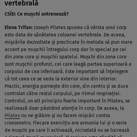
vertebrală
CSÎD: Ce muşchi antrenează?
Elena Trifan:
Joseph Pilates spunea că vârsta unui corp
este data de sănătatea coloanei vertebrale. De aceea,
mişcările dezvoltate şi practicate în metoda să pun mare
accent pe muşchii întregului corp dar în special pe cei
din zona core şi muşchii spatelui. Muşchi din zona core
sunt muşchii profunzi, cei care leagă partea superioară a
corpului de cea inferioară. Este important să înţelegem
că tot ceea ce se vede la exterior vine din interior.
Practic, energia porneşte din core, din centru şi se duce
controlat către restul corpului, pe ritmul respiraţiei.
Controlul, un alt principiu foarte important în Pilates, se
realizează doar păstrând atenţia în corp. De aceea, la
Pilates
nu ne grăbim şi nu facem mişcări contra
cronometru. Fiecare exerciţiu are armonia lui şi o serie
de muşchi pe care îi activează, niciodată nu se lucrează