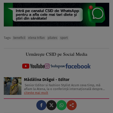
Tags:
beneficii
elena trifan
pilates
sport
Urmărește CSID pe Social Media
Mădălina Drăgoi - Editor
Senior Editor si Fashion Stylist Acum ceva timp, mă
aflam la Atena, la o conferinţă internaţională despre
frumuseţe şi industria de profil. În sală erau jurnaliste
citește mai mult
din toată Europa. Reprezentau în special presa glossy.
Multe dintre ele erau parcă scoase din paginile
revistelor pentru ...