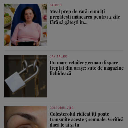
G4FOOD
Meal prep de vară: cum îți
pregătești mâncarea pentru 4 zile
fără să gătești în...
CAPITAL.RO
Un mare retailer german dispare
treptat din orașe: sute de magazine
lichidează
DOCTORUL ZILEI
Colesterolul ridicat îți poate
transmite aceste 5 semnale. Verifică
dacă le ai și tu