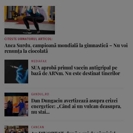
CITESTE URMATORUL ARTICOL:
Anca Surdu, campioană mondială la gimnastică – Nu voi
renunţa la ciocolată
MEDIAFAX
SUA aprobă primul vaccin antigripal pe
bază de ARNm. Nu este destinat tinerilor
GANDUL.RO
Dan Dungaciu avertizează asupra crizei
energetice: „Când ai un vulcan deasupra,
nu stai...
CANCAN