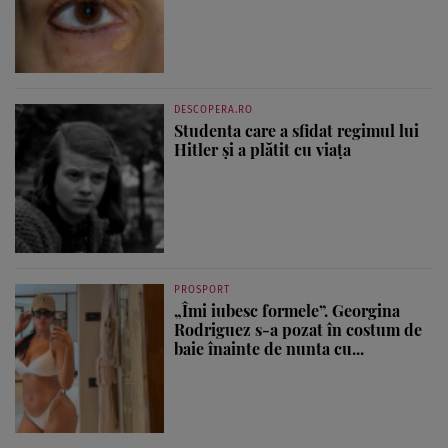
DESCOPERA.RO
Studenta care a sfidat regimul lui
Hitler și a plătit cu viața
PROSPORT
„Îmi iubesc formele”. Georgina
Rodriguez s-a pozat în costum de
baie înainte de nunta cu...