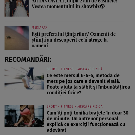
Au DIVORȚAT, după 2 ani de căsnicie!
Vestea momentului în showbiz😮
MEDIAFAX
Ești preferatul țânțarilor? Oamenii de
știință au descoperit ce îi atrage la
oameni
RECOMANDĂRI:
SPORT - FITNESS - MIȘCARE FIZICĂ
Ce este mersul 6-6-6, metoda de
mers pe jos care a devenit virală.
Poate ajuta la slăbit și îmbunătățirea
condiției fizice?
SPORT - FITNESS - MIȘCARE FIZICĂ
Cum îți poți tonifia brațele în doar 30
de minute. Un antrenor personal
explică ce exerciții funcționează cu
adevărat