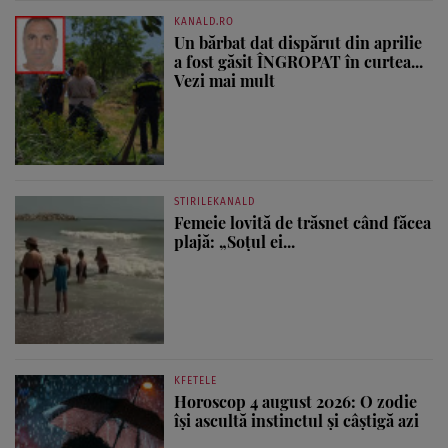
KANALD.RO
Un bărbat dat dispărut din aprilie
a fost găsit ÎNGROPAT în curtea...
Vezi mai mult
STIRILEKANALD
Femeie lovită de trăsnet când făcea
plajă: „Soțul ei...
KFETELE
Horoscop 4 august 2026: O zodie
își ascultă instinctul și câștigă azi