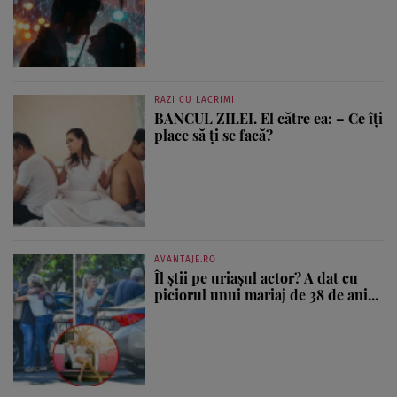
RAZI CU LACRIMI
BANCUL ZILEI. El către ea: – Ce îți
place să ți se facă?
AVANTAJE.RO
Îl știi pe uriașul actor? A dat cu
piciorul unui mariaj de 38 de ani...