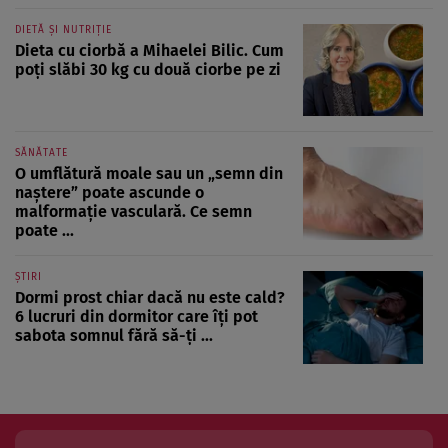
DIETĂ ȘI NUTRIȚIE
Dieta cu ciorbă a Mihaelei Bilic. Cum
poți slăbi 30 kg cu două ciorbe pe zi
SĂNĂTATE
O umflătură moale sau un „semn din
naștere” poate ascunde o
malformație vasculară. Ce semn
poate ...
ȘTIRI
Dormi prost chiar dacă nu este cald?
6 lucruri din dormitor care îți pot
sabota somnul fără să-ți ...