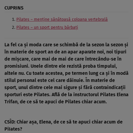
CUPRINS
Pilates – menţine sănătoasă coloana vertebrală
Pilates – un sport pentru bărbaţi
La fel ca şi moda care se schimbă de la sezon la sezon şi
în materie de sport an de an apar aparate noi, noi tipuri
de mişcare, care mai de mai de care întrecându-se în
promisiuni. Unele dintre ele rezistă proba timpului,
altele nu. Cu toate acestea, pe termen lung ca şi în modă
stilul personal este cel care dăinuie. În materie de
sport, unul dintre cele mai sigure şi fără contraindicaţii
sporturi este Pilates. Află de la instructorul Pilates
Elena
Trifan
, de ce să te apuci de Pilates chiar acum.
CSÎD: Chiar aşa, Elena, de ce să te apuci chiar acum de
PiIates?