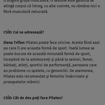
o singură grupă musculară. O sesiune este gândită să
atingă corpul că întreg, cu alte cuvinte, nu rămâne nici o
fibră musculară nelucrată.
CSÎD: Cui se adresează?
Elena Trifan:
Pilates poate face oricine. Acesta fiind asul
pe care îl are aceasta formă de sport. Toată lumea se
poate bucura de această minunată formă de sport,
începând de la adolescenţi şi până la seniori, femei,
bărbaţi, atleţi, sportivi de performanţă, persoane care
au probleme cu spatele, cu genunchii. De asemenea,
Pilates este recomandat şi femeilor însărcinate şi
proaspetelor mămici.
CSÎD: Cât de des poţi face Pilates?