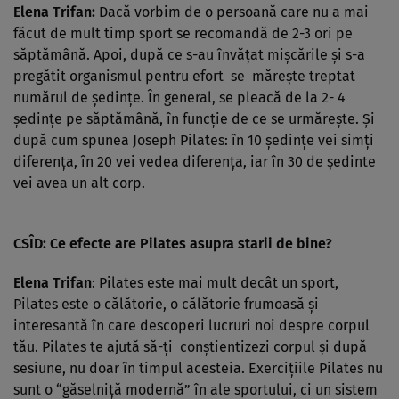
Elena Trifan:
Dacă vorbim de o persoană care nu a mai
făcut de mult timp sport se recomandă de 2-3 ori pe
săptămână. Apoi, după ce s-au învăţat mişcările şi s-a
pregătit organismul pentru efort se măreşte treptat
numărul de şedinţe. În general, se pleacă de la 2- 4
şedinţe pe săptămână, în funcţie de ce se urmăreşte. Şi
după cum spunea Joseph Pilates: în 10 şedinţe vei simţi
diferenţa, în 20 vei vedea diferenţa, iar în 30 de şedinte
vei avea un alt corp.
CSÎD: Ce efecte are Pilates asupra starii de bine?
Elena Trifan
: Pilates este mai mult decât un sport,
Pilates este o călătorie, o călătorie frumoasă şi
interesantă în care descoperi lucruri noi despre corpul
tău. Pilates te ajută să-ţi conştientizezi corpul şi după
sesiune, nu doar în timpul acesteia. Exerciţiile Pilates nu
sunt o “găselniţă modernă” în ale sportului, ci un sistem