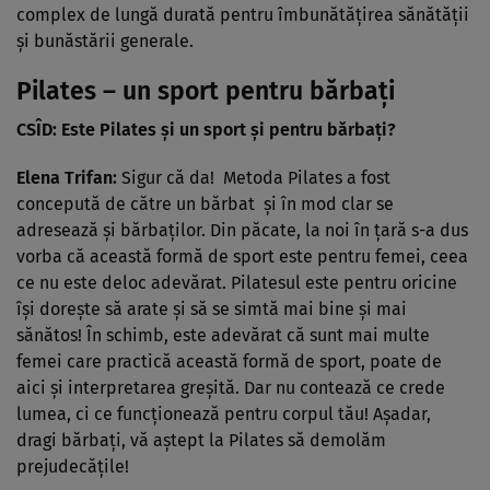
complex de lungă durată pentru îmbunătăţirea sănătăţii
şi bunăstării generale.
Pilates – un sport pentru bărbaţi
CSÎD: Este Pilates şi un sport şi pentru bărbaţi?
Elena Trifan:
Sigur că da! Metoda Pilates a fost
concepută de către un bărbat şi în mod clar se
adresează şi bărbaţilor. Din păcate, la noi în ţară s-a dus
vorba că această formă de sport este pentru femei, ceea
ce nu este deloc adevărat. Pilatesul este pentru oricine
îşi doreşte să arate şi să se simtă mai bine şi mai
sănătos! În schimb, este adevărat că sunt mai multe
femei care practică această formă de sport, poate de
aici şi interpretarea greşită. Dar nu contează ce crede
lumea, ci ce funcţionează pentru corpul tău! Aşadar,
dragi bărbaţi, vă aştept la Pilates să demolăm
prejudecăţile!