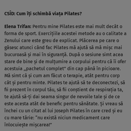
CSÎD: Cum îţi schimbă viaţa Pilates?
Elena Trifan:
Pentru mine Pilates este mai mult decât o
forma de sport. Exerciţiile acestei metode au o calitate a
Zenului care este greu de explicat. Plăcerea pe care o
găsesc atunci când fac Pilates mă ajută să mă mişc mai
bucuroasă şi mai în siguranţă. După o sesiune simt acea
stare de bine şi de mulţumire a corpului pentru că îi ofer
acestuia ,,pachetul complet” din cap până în picioare.
Mă simt că şi cum am făcut o terapie, atât pentru corp
cât şi pentru minte. Pilates te ajută să te deconectezi, să
fii prezent în corpul tău, să fii conştient de respiraţia ta,
te ajută să-ţi dai seama singur de nevoile tale şi de ce
este acesta atât de benefic pentru sănătate. Şi vreau să
închei cu un citat al lui Joseph Pilates în care cred şi eu
cu mare tărie: “nu există niciun medicament care
înlocuieşte mişcarea!”