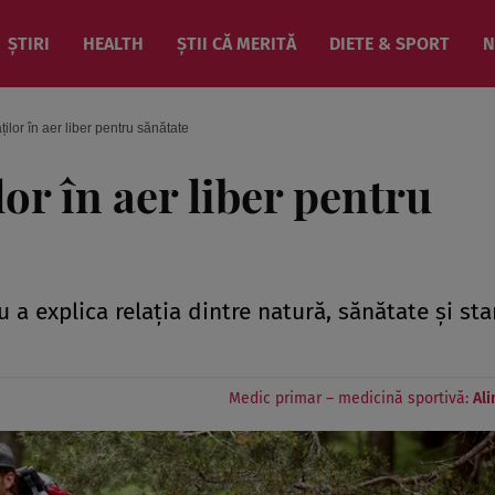
ȘTIRI
HEALTH
ȘTII CĂ MERITĂ
DIETE & SPORT
N
ților în aer liber pentru sănătate
or în aer liber pentru
 a explica relația dintre natură, sănătate și st
Medic primar – medicină sportivă:
Al