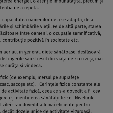
eșterea energiei, o atenție îmbunătățită, precum și
ntenția de a repeta.
pt capacitatea oamenilor de a se adapta, de a
le și schimbările vieții. Pe de altă parte, starea
sfăcătoare între oameni, o ocupație semnificativă,
 contribuție pozitivă în societate etc.
 aer au, în general, diete sănătoase, desfășoară
 distragerile sau stresul din viața de zi cu zi și, mai
se curăța și vindeca.
t fizic (de exemplu, mersul pe suprafețe
sac, sacoșe etc). Cerințele fizice constante ale
de activitate fizică, ceea ce s-a dovedit a fi cea
erea și menținerea sănătății fizice. Nivelurile
 zilei s-au dovedit a fi mai eficiente pentru
, decât dozele unice de activitate viguroasă.