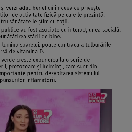
și verzi aduc beneficii în ceea ce privește
lor de activitate fizică pe care le prezintă.
ntru sănătate le știm cu toții.
zi publice au fost asociate cu interacțiunea socială,
unătățirea stării de bine.
a lumina soarelui, poate contracara tulburările
ursă de vitamina D.
l verde crește expunerea la o serie de
ii, protozoare și helminți, care sunt din
 importante pentru dezvoltarea sistemului
punsurilor inflamatorii.