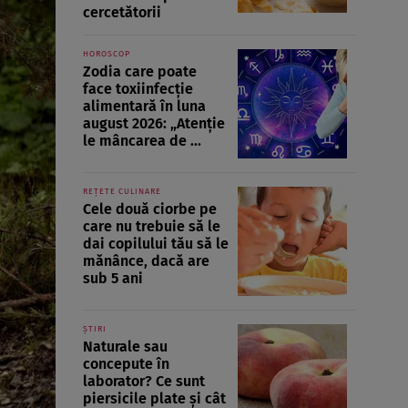
cercetătorii
HOROSCOP
Zodia care poate
face toxiinfecție
alimentară în luna
august 2026: „Atenție
le mâncarea de ...
REȚETE CULINARE
Cele două ciorbe pe
care nu trebuie să le
dai copilului tău să le
mănânce, dacă are
sub 5 ani
ȘTIRI
Naturale sau
concepute în
laborator? Ce sunt
piersicile plate și cât