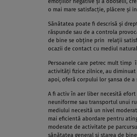
emoțiilor negative și a oboselii, cr
o mai mare satisfacție, plăcere și i
Sănătatea poate fi descrisă și dre
răspunde sau de a controla provocări
de bine se obține prin relații sati
ocazii de contact cu mediul natural,
Persoanele care petrec mult timp în
activități fizice zilnice, au diminuat
apoi, oferă corpului lor șansa de a 
A fi activ în aer liber necesită efor
neuniforme sau transportul unui ruc
mediului necesită un nivel moderat 
mai eficientă abordare pentru ating
moderate de activitate pe parcursul
sănătatea general și starea de bine