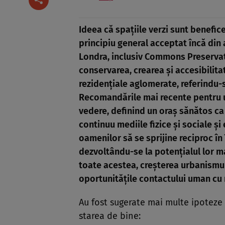
Ideea că spațiile verzi sunt benefi
principiu general acceptat încă din a
Londra, inclusiv Commons Preservati
conservarea, crearea și accesibilitat
rezidențiale aglomerate, referindu-s
Recomandările mai recente pentru u
vedere, definind un oraș sănătos ca 
continuu mediile fizice și sociale și
oamenilor să se sprijine reciproc în î
dezvoltându-se la potențialul lor m
toate acestea, creșterea urbanismul
oportunitățile contactului uman cu 
Au fost sugerate mai multe ipoteze 
starea de bine: