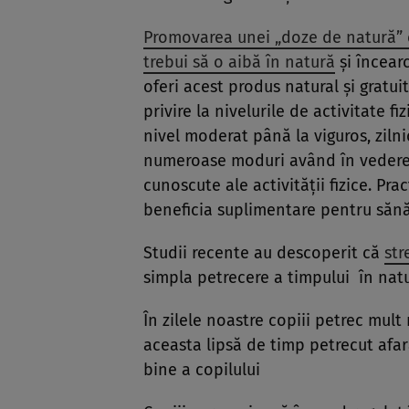
Promovarea unei „doze de natură” 
trebui să o aibă în natură
și încear
oferi acest produs natural și gratui
privire la nivelurile de activitate fi
nivel moderat până la viguros, zilni
numeroase moduri având în vedere 
cunoscute ale activității fizice. Pra
beneficia suplimentare pentru sănă
Studii recente au descoperit că
str
simpla petrecere a timpului în nat
În zilele noastre copiii petrec mult
aceasta lipsă de timp petrecut afar
bine a copilului