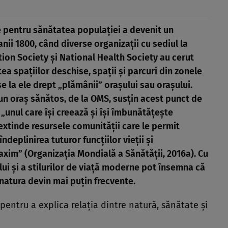
ce pentru sănătatea populației a devenit un
nii 1800, când diverse organizații cu sediul la
on Society și National Health Society au cerut
ea spațiilor deschise, spații și parcuri din zonele
e la ele drept „plămânii” orașului sau orașului.
n oraș sănătos, de la OMS, susțin acest punct de
„unul care își creează și își îmbunătățește
 extinde resursele comunității care le permit
ndeplinirea tuturor funcțiilor vieții și
axim” (Organizația Mondială a Sănătății, 2016a). Cu
ui și a stilurilor de viață moderne pot însemna că
natura devin mai puțin frecvente.
pentru a explica relația dintre natură, sănătate și