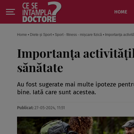
HOME
Home
•
Diete și Sport
•
Sport - fitness - mișcare fizică
•
Importanța activită
Importanța activitățil
sănătate
Au fost sugerate mai multe ipoteze pentru
bine. Iată care sunt acestea.
Publicat:
27-05-2024, 11:51