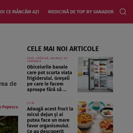
OI CE MÂNCĂM AZI
MEDICINĂ DE TOP BY SANADOR
CELE MAI NOI ARTICOLE
CASĂ, GRĂDINĂ, ANIMALE DE
COMPANIE
Obiceiurile banale
care pot scurta viața
frigiderului. Greșeli
area de
pe care le facem
aproape fără să ...
ȘTIRI
in Popescu
Adaugă acest fruct la
micul dejun și ai
putea face un mare
favor organismului.
Ce au descoperit