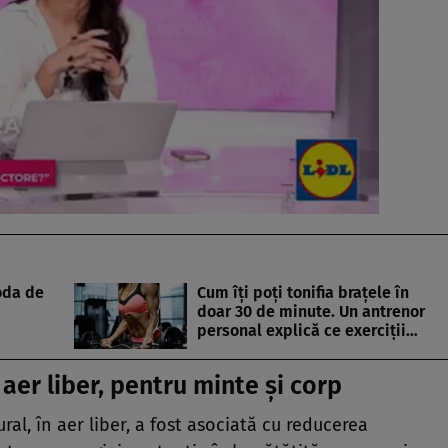
oda de
Cum îți poți tonifia brațele în
doar 30 de minute. Un antrenor
personal explică ce exerciții…
n aer liber, pentru minte și corp
ral, în aer liber, a fost asociată cu reducerea