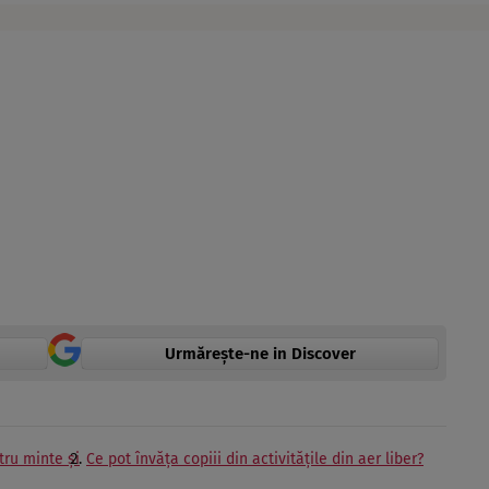
Urmărește-ne in Discover
ntru minte și
Ce pot învăța copiii din activitățile din aer liber?