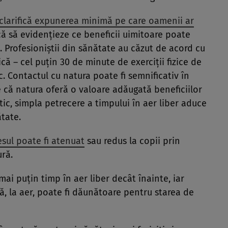
clarifică expunerea minimă pe care oamenii ar
că să evidențieze ce beneficii uimitoare poate
t. Profesioniștii din sănătate au căzut de acord cu
zică – cel puțin 30 de minute de exerciții fizice de
c. Contactul cu natura poate fi semnificativ în
că natura oferă o valoare adăugată beneficiilor
ctic, simpla petrecere a timpului în aer liber aduce
tate.
esul poate fi atenuat
sau redus la copii prin
ură.
 mai puțin timp în aer liber decât înainte, iar
ă, la aer, poate fi dăunătoare pentru starea de