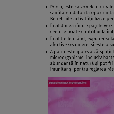
Prima, este că zonele naturale 
sănătatea datorită oportunități
Beneficiile activității fizice pe
În al doilea rând, spațiile ver
ceea ce poate contribui la îmb
În al treilea rând, expunerea l
afective sezoniere și este o s
A patra este ipoteza că spațiu
microorganisme, inclusiv bacter
abundență în natură și pot fi
imunitar și pentru reglarea răs