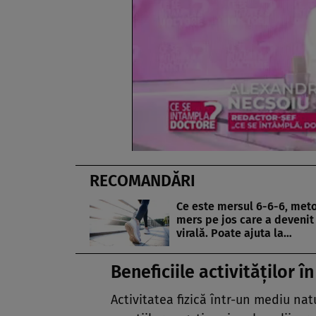
RECOMANDĂRI
Ce este mersul 6-6-6, met
mers pe jos care a devenit
virală. Poate ajuta la…
Beneficiile activităților î
Activitatea fizică într-un mediu natu