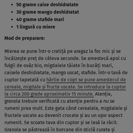
50 grame caise deshidratate
30 grame mango deshidratat
40 grame stafide mari
1 lingură cu miere
Mod de preparare:
Mierea se pune într-o cratiță pe aragaz la foc mic și se
încălzește preț de câteva secunde. Se amestecă apoi cu
fulgii de ovăz bio, migdalele tăiate în bucăți mari,
caisele deshidratate, mango uscat, stafide. Într-o tavă de
cuptor tapetată cu
hârtie de copt se pune amestecul de
cereale, migdale și fructe uscate. Se introduce la cuptor
la circa 200 grade aproximativ 15 minute.
Atenție,
granola trebuie verificată cu atenție pentru a nu se
rumeni prea mult. Este gata când cerealele, migdalele și
fructele uscate au devenit crocate și au un ușor aspect
rumenit. Se scoate tava din cuptor și se lasă la răcit.
Granola se păstrează în borcane din sticlă curate și