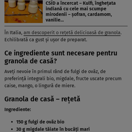
CSÎD a încercat – Kulfi, îngheţata
indiană cu cele mai scumpe
mirodenii – şofran, cardamom,
vanilie…
În Italia,
am descoperit o rețetă delicioasă de granola
.
Echilibrată ca gust și ușor de preparat.
Ce ingrediente sunt necesare pentru
granola de casă?
Aveți nevoie în primul rând de fulgi de ovăz, de
preferință integrali bio, migdale, fructe uscate precum
caise, mango, o lingură de miere.
Granola de casă – rețetă
Ingrediente:
150 g fulgi de ovăz bio
30 g migdale tăiate în bucăți mari