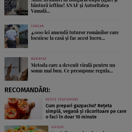
băutură ieftine! ANAF și Autoritatea
Vamală...
CANCAN
4.000 lei amendă tuturor românilor care
locuiesc la casă și fac acest lucru...
MEDIAFAX
Metoda care a devenit virală pentru un
somn mai bun. Ce presupune regula...
RECOMANDĂRI:
REȚETE VEGETARIENE
Cum prepari gazpacho? Rețeta
simplă, vegană și răcoritoare pe care
o faci în doar 10 minute
G4FOOD