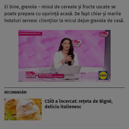
Ei bine, granola – mixul de cereale și fructe uscate se
poate prepara cu ușurință acasă. De fapt chiar și marile
hoteluri servesc clienților la micul dejun granola de casă.
RECOMANDĂRI
CSÎD a încercat: rețeta de Bignè,
deliciu italienesc