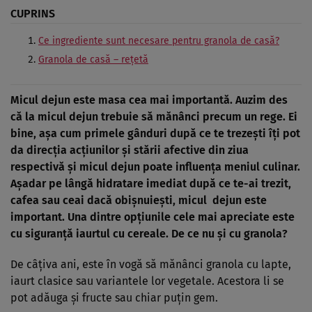
CUPRINS
Ce ingrediente sunt necesare pentru granola de casă?
Granola de casă – rețetă
Micul dejun este masa cea mai importantă. Auzim des
că la micul dejun trebuie să mănânci precum un rege. Ei
bine, așa cum primele gânduri după ce te trezești îți pot
da direcția acțiunilor și stării afective din ziua
respectivă și micul dejun poate influența meniul culinar.
Așadar pe lângă hidratare imediat după ce te-ai trezit,
cafea sau ceai dacă obișnuiești, micul dejun este
important. Una dintre opțiunile cele mai apreciate este
cu siguranță iaurtul cu cereale. De ce nu și cu granola?
De câțiva ani, este în vogă să mănânci granola cu lapte,
iaurt clasice sau variantele lor vegetale. Acestora li se
pot adăuga și fructe sau chiar puțin gem.