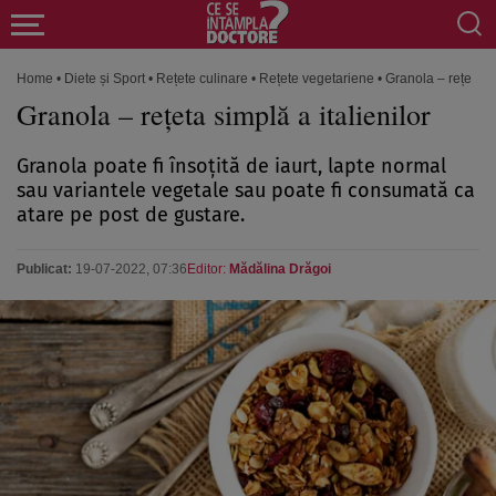
Home
•
Diete și Sport
•
Rețete culinare
•
Rețete vegetariene
•
Granola – rețeta si
Granola – rețeta simplă a italienilor
Granola poate fi însoțită de iaurt, lapte normal
sau variantele vegetale sau poate fi consumată ca
atare pe post de gustare.
Publicat:
19-07-2022, 07:36
Editor:
Mădălina Drăgoi