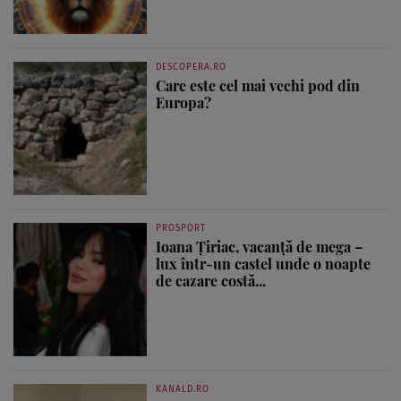
DESCOPERA.RO
Care este cel mai vechi pod din
Europa?
PROSPORT
Ioana Țiriac, vacanță de mega –
lux într-un castel unde o noapte
de cazare costă...
KANALD.RO