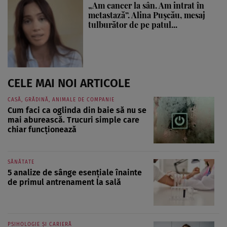
„Am cancer la sân. Am intrat în
metastază”. Alina Pușcău, mesaj
tulburător de pe patul...
CELE MAI NOI ARTICOLE
CASĂ, GRĂDINĂ, ANIMALE DE COMPANIE
Cum faci ca oglinda din baie să nu se
mai aburească. Trucuri simple care
chiar funcționează
SĂNĂTATE
5 analize de sânge esențiale înainte
de primul antrenament la sală
PSIHOLOGIE ȘI CARIERĂ