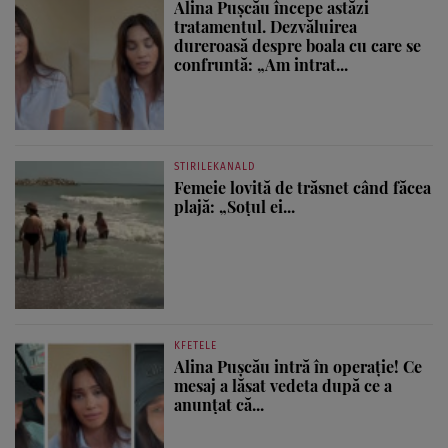
Alina Pușcău începe astăzi
tratamentul. Dezvăluirea
dureroasă despre boala cu care se
confruntă: „Am intrat...
STIRILEKANALD
Femeie lovită de trăsnet când făcea
plajă: „Soțul ei...
KFETELE
Alina Pușcău intră în operație! Ce
mesaj a lăsat vedeta după ce a
anunțat că...