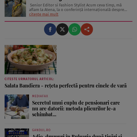
Senior Editor si Fashion Stylist Acum ceva timp, mă
aflam la Atena, la o conferinţă internaţională despre
frumuseţe şi industria de profil. În sală erau jurnaliste
citește mai mult
din toată Europa. Reprezentau în special presa glossy.
Multe dintre ele erau parcă scoase din paginile
revistelor pentru ...
CITESTE URMATORUL ARTICOL:
Salata Bandiera - rețeta perfectă pentru cinele de vară
MEDIAFAX
Secretul unui cuplu de pensionari care
nu are datorii: metoda plicurilor le-a
schimbat...
GANDUL.RO
Adio, drumuri în Bulgaria după țigări și