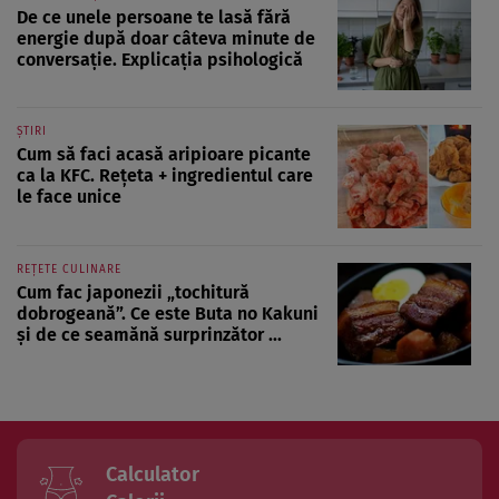
De ce unele persoane te lasă fără
energie după doar câteva minute de
conversație. Explicația psihologică
ȘTIRI
Cum să faci acasă aripioare picante
ca la KFC. Rețeta + ingredientul care
le face unice
REȚETE CULINARE
Cum fac japonezii „tochitură
dobrogeană”. Ce este Buta no Kakuni
și de ce seamănă surprinzător ...
Calculator