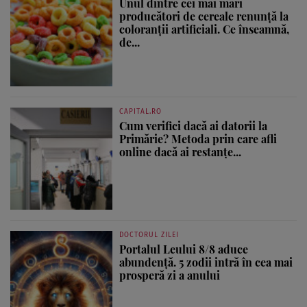
Unul dintre cei mai mari
producători de cereale renunță la
coloranții artificiali. Ce înseamnă,
de...
CAPITAL.RO
Cum verifici dacă ai datorii la
Primărie? Metoda prin care afli
online dacă ai restanțe...
DOCTORUL ZILEI
Portalul Leului 8/8 aduce
abundență. 5 zodii intră în cea mai
prosperă zi a anului