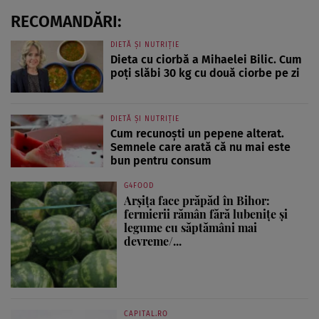
RECOMANDĂRI:
DIETĂ ȘI NUTRIȚIE
Dieta cu ciorbă a Mihaelei Bilic. Cum
poți slăbi 30 kg cu două ciorbe pe zi
DIETĂ ȘI NUTRIȚIE
Cum recunoști un pepene alterat.
Semnele care arată că nu mai este
bun pentru consum
G4FOOD
Arșița face prăpăd în Bihor:
fermierii rămân fără lubenițe și
legume cu săptămâni mai
devreme/...
CAPITAL.RO