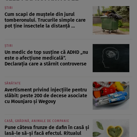
ȘTIRI
Cum scapi de muștele din jurul
tomberonului. Trucurile simple care
pot ține insectele la distanță ...
ȘTIRI
Un medic de top susține că ADHD „nu
este o afecțiune medicală”.
Declarația care a stârnit controverse
SĂNĂTATE
Avertisment privind injecțiile pentru
slăbit: peste 200 de decese asociate
cu Mounjaro și Wegovy
CASĂ, GRĂDINĂ, ANIMALE DE COMPANIE
Pune câteva frunze de dafin în casă și
lasă-le să-și facă efectul. Ritualul