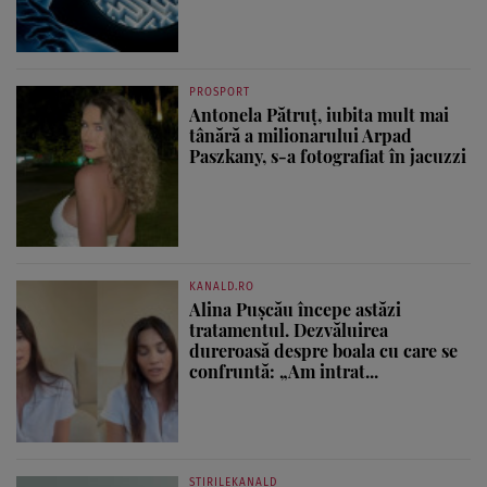
PROSPORT
Antonela Pătruț, iubita mult mai
tânără a milionarului Arpad
Paszkany, s-a fotografiat în jacuzzi
KANALD.RO
Alina Pușcău începe astăzi
tratamentul. Dezvăluirea
dureroasă despre boala cu care se
confruntă: „Am intrat...
STIRILEKANALD