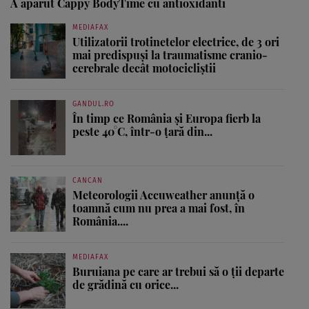
A aparut Cappy BodyTime cu antioxidanti
MEDIAFAX
Utilizatorii trotinetelor electrice, de 3 ori
mai predispuși la traumatisme cranio-
cerebrale decât motocicliștii
GANDUL.RO
În timp ce România și Europa fierb la
peste 40°C, într-o țară din...
CANCAN
Meteorologii Accuweather anunță o
toamnă cum nu prea a mai fost, în
România....
MEDIAFAX
Buruiana pe care ar trebui să o ții departe
de grădină cu orice...