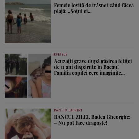
Femeie lovită de trăsnet când făcea
plajă: „Soțul ei...
KFETELE
Acuzații grave după găsirea fetiței
de 11 ani dispărute în Bacău!
Familia copilei cere imaginile...
RAZI CU LACRIMI
BANCUL ZILEI. Badea Gheorghe:
– Nu pot face dragoste!