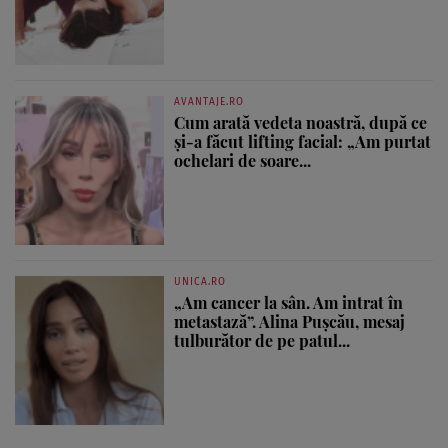
AVANTAJE.RO
Cum arată vedeta noastră, după ce
și-a făcut lifting facial: „Am purtat
ochelari de soare...
UNICA.RO
„Am cancer la sân. Am intrat în
metastază”. Alina Pușcău, mesaj
tulburător de pe patul...