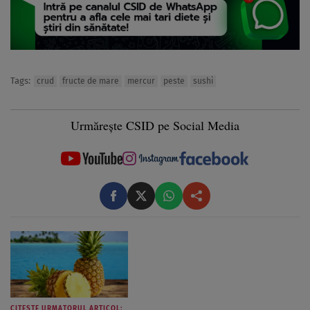
Tags:
crud
fructe de mare
mercur
peste
sushi
Urmărește CSID pe Social Media
CITESTE URMATORUL ARTICOL: