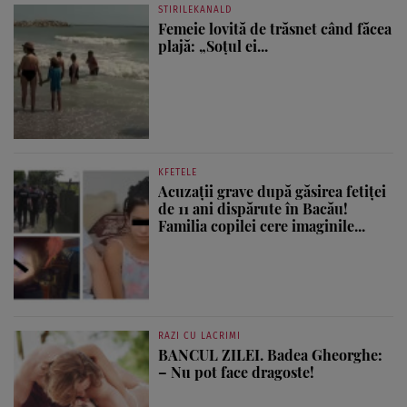
STIRILEKANALD
Femeie lovită de trăsnet când făcea
plajă: „Soțul ei...
KFETELE
Acuzații grave după găsirea fetiței
de 11 ani dispărute în Bacău!
Familia copilei cere imaginile...
RAZI CU LACRIMI
BANCUL ZILEI. Badea Gheorghe:
– Nu pot face dragoste!