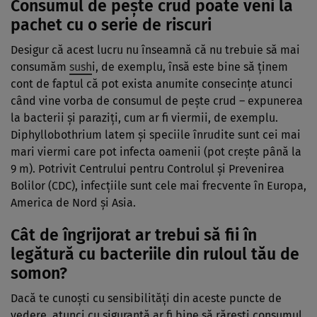
Consumul de peşte crud poate veni la
pachet cu o serie de riscuri
Desigur că acest lucru nu înseamnă că nu trebuie să mai
consumăm
sush
i, de exemplu, însă este bine să ţinem
cont de faptul că pot exista anumite consecinţe atunci
când vine vorba de consumul de peşte crud – expunerea
la bacterii şi paraziţi, cum ar fi viermii, de exemplu.
Diphyllobothrium latem şi speciile înrudite sunt cei mai
mari viermi care pot infecta oamenii (pot creşte până la
9 m). Potrivit Centrului pentru Controlul şi Prevenirea
Bolilor (CDC), infecţiile sunt cele mai frecvente în Europa,
America de Nord şi Asia.
Cât de îngrijorat ar trebui să fii în
legătură cu bacteriile din ruloul tău de
somon?
Dacă te cunoşti cu sensibilităţi din aceste puncte de
vedere, atunci cu siguranţă ar fi bine să răreşti consumul