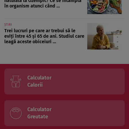
naturală la Ozempic? Ce se întâmplă
în organism atunci când ...
ȘTIRI
Trei lucruri pe care ar trebui să le
eviți între 45 și 65 de ani. Studiul care
leagă aceste obiceiuri ...
Calculator
Calorii
Calculator
Greutate