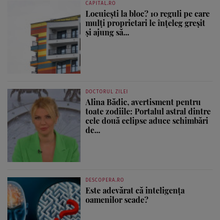
CAPITAL.RO
Locuiești la bloc? 10 reguli pe care
mulți proprietari le înțeleg greșit
și ajung să...
DOCTORUL ZILEI
Alina Bădic, avertisment pentru
toate zodiile: Portalul astral dintre
cele două eclipse aduce schimbări
de...
DESCOPERA.RO
Este adevărat că inteligența
oamenilor scade?