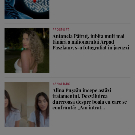
PROSPORT
Antonela Pătruț, iubita mult mai
tânără a milionarului Arpad
Paszkany, s-a fotografiat în jacuzzi
KANALD.RO
Alina Pușcău începe astăzi
tratamentul. Dezvăluirea
dureroasă despre boala cu care se
confruntă: „Am intrat...