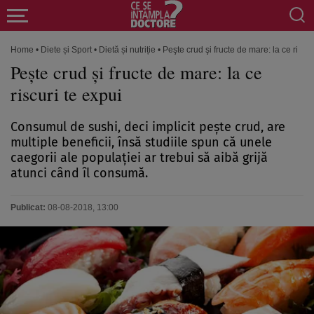
Home
•
Diete și Sport
•
Dietă și nutriție
•
Peşte crud şi fructe de mare: la ce riscur
Peşte crud şi fructe de mare: la ce
riscuri te expui
Consumul de sushi, deci implicit peşte crud, are
multiple beneficii, însă studiile spun că unele
caegorii ale populaţiei ar trebui să aibă grijă
atunci când îl consumă.
Publicat:
08-08-2018, 13:00