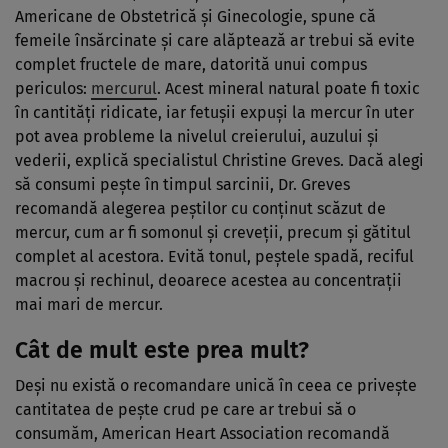
Americane de Obstetrică şi Ginecologie, spune că
femeile însărcinate şi care alăptează ar trebui să evite
complet fructele de mare, datorită unui compus
periculos:
mercurul
. Acest mineral natural poate fi toxic
în cantităţi ridicate, iar fetuşii expuşi la mercur în uter
pot avea probleme la nivelul creierului, auzului şi
vederii, explică specialistul Christine Greves. Dacă alegi
să consumi peşte în timpul sarcinii, Dr. Greves
recomandă alegerea peştilor cu conţinut scăzut de
mercur, cum ar fi somonul şi creveţii, precum şi gătitul
complet al acestora. Evită tonul, peştele spadă, reciful
macrou şi rechinul, deoarece acestea au concentraţii
mai mari de mercur.
Cât de mult este prea mult?
Deşi nu există o recomandare unică în ceea ce priveşte
cantitatea de peşte crud pe care ar trebui să o
consumăm, American Heart Association recomandă