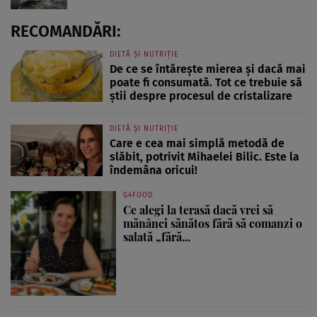
RECOMANDĂRI:
DIETĂ ȘI NUTRIȚIE
De ce se întărește mierea și dacă mai
poate fi consumată. Tot ce trebuie să
știi despre procesul de cristalizare
DIETĂ ȘI NUTRIȚIE
Care e cea mai simplă metodă de
slăbit, potrivit Mihaelei Bilic. Este la
îndemâna oricui!
G4FOOD
Ce alegi la terasă dacă vrei să
mănânci sănătos fără să comanzi o
salată „fără...