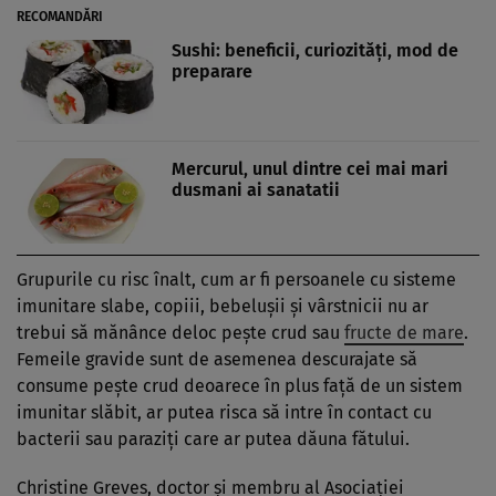
RECOMANDĂRI
Sushi: beneficii, curiozităţi, mod de
preparare
Mercurul, unul dintre cei mai mari
dusmani ai sanatatii
Grupurile cu risc înalt, cum ar fi persoanele cu sisteme
imunitare slabe, copiii, bebeluşii şi vârstnicii nu ar
trebui să mănânce deloc peşte crud sau
fructe de mare
.
Femeile gravide sunt de asemenea descurajate să
consume peşte crud deoarece în plus faţă de un sistem
imunitar slăbit, ar putea risca să intre în contact cu
bacterii sau paraziţi care ar putea dăuna fătului.
Christine Greves, doctor şi membru al Asociaţiei