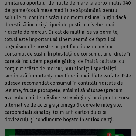
limitarea aportului de fructe de mare la aproximativ 340
de grame (două mese medii) pe săptămână pentru
soiurile cu conţinut scăzut de mercur şi mai puţin dacă
doreşti să incluzi şi tipuri de peşti cu niveluri mai
ridicate de mercur. Oricât de mult ni se va permite,
totuşi este important să ţinem seamă de faptul că
organismurile noastre nu pot funcţiona numai cu
consumul de sushi. În plus faţă de consumul unei diete în
care să includem peştele gătit şi de înaltă calitate, cu
conţinut scăzut de mercur, nutriţioniştii specialişti
subliniază importanţa menţinerii unei diete variate. Este
adesea recomandat consumul în cantităţi ridicate de
legume, fructe proaspete, grăsimi sănătoase (precum
avocado, ulei de măsline extra virgin şi nuci pentru surse
alternative de acizi graşi omega-3), cereale integrale,
carbohidraţi sănătoşi (cum ar fi cartofi dulci şi
dovleacul) şi condimente bogate în antioxidanţi.