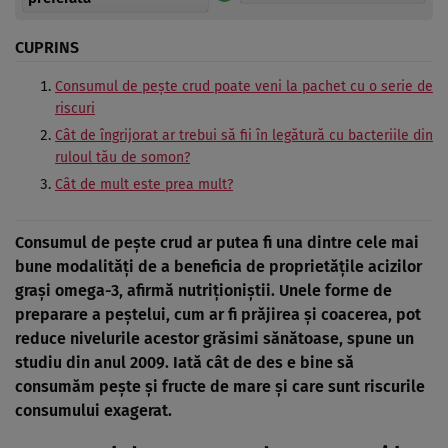
CUPRINS
Consumul de peşte crud poate veni la pachet cu o serie de
riscuri
Cât de îngrijorat ar trebui să fii în legătură cu bacteriile din
ruloul tău de somon?
Cât de mult este prea mult?
Consumul de peşte crud ar putea fi una dintre cele mai
bune modalităţi de a beneficia de proprietăţile acizilor
graşi omega-3, afirmă nutriţioniştii. Unele forme de
preparare a peştelui, cum ar fi prăjirea şi coacerea, pot
reduce nivelurile acestor grăsimi sănătoase, spune un
studiu din anul 2009. Iată cât de des e bine să
consumăm peşte şi fructe de mare şi care sunt riscurile
consumului exagerat.