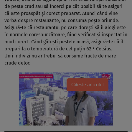
de peşte crud sau să încerci pe cât posibil să te asiguri
că este proaspăt şi corect preparat. Atunci când vine
vorba despre restaurante, nu consuma peşte oriunde.
Asigură-te că restaurantul pe care doreşti să îl alegi este
în normele corespunzătoare, fiind verificat şi inspectat în
mod corect. Când găteşti peştele acasă, asigură-te că îl
prepari la o temperatură de cel puţin 62 ° Celsius.
Unii indivizi nu ar trebui să consume fructe de mare
crude deloc
Citește articolul