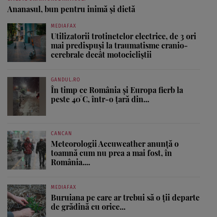
Ananasul, bun pentru inimă şi dietă
MEDIAFAX
Utilizatorii trotinetelor electrice, de 3 ori
mai predispuși la traumatisme cranio-
cerebrale decât motocicliștii
GANDUL.RO
În timp ce România și Europa fierb la
peste 40°C, într-o țară din...
CANCAN
Meteorologii Accuweather anunță o
toamnă cum nu prea a mai fost, în
România....
MEDIAFAX
Buruiana pe care ar trebui să o ții departe
de grădină cu orice...