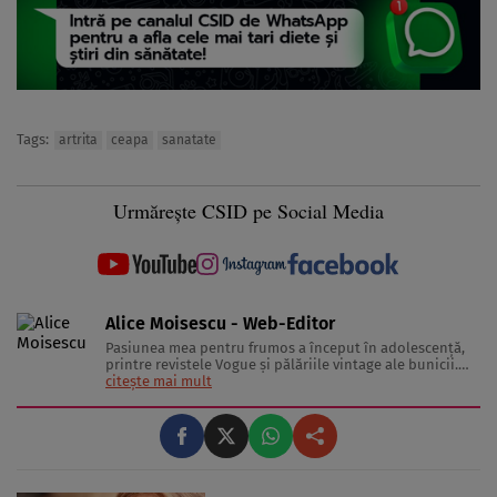
Tags:
artrita
ceapa
sanatate
Urmărește CSID pe Social Media
Alice Moisescu - Web-Editor
Pasiunea mea pentru frumos a început în adolescență,
printre revistele Vogue și pălăriile vintage ale bunicii.
Astăzi, am transformat acea fascinație într-o misiune:
citește mai mult
aceea de a te ajuta să-ți găsești propriul stil și să trăiești
frumos. Pentru a înțelege secretele din spatele hainelor,
...