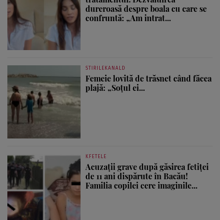
dureroasă despre boala cu care se
confruntă: „Am intrat...
STIRILEKANALD
Femeie lovită de trăsnet când făcea
plajă: „Soțul ei...
KFETELE
Acuzații grave după găsirea fetiței
de 11 ani dispărute în Bacău!
Familia copilei cere imaginile...