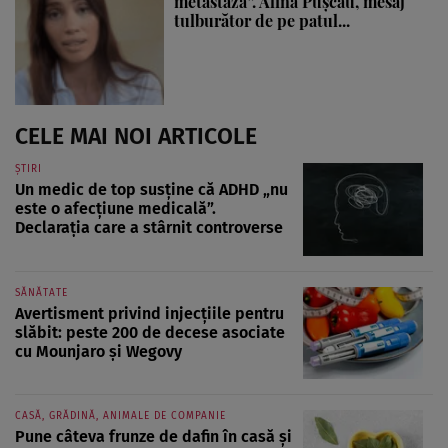
metastază”. Alina Pușcău, mesaj
tulburător de pe patul...
CELE MAI NOI ARTICOLE
ȘTIRI
Un medic de top susține că ADHD „nu
este o afecțiune medicală”.
Declarația care a stârnit controverse
SĂNĂTATE
Avertisment privind injecțiile pentru
slăbit: peste 200 de decese asociate
cu Mounjaro și Wegovy
CASĂ, GRĂDINĂ, ANIMALE DE COMPANIE
Pune câteva frunze de dafin în casă și