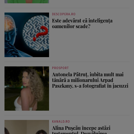
DESCOPERA.RO
Este adevărat că inteligența
oamenilor scade?
PROSPORT
Antonela Pătruț, iubita mult mai
tânără a milionarului Arpad
Paszkany, s-a fotografiat în jacuzzi
KANALD.RO
Alina Pușcău începe astăzi
tratamentul. Dezvăluirea