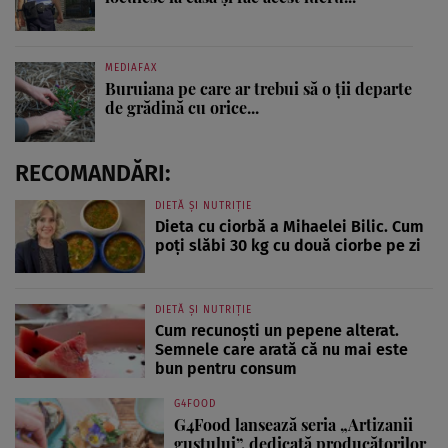
MEDIAFAX
Buruiana pe care ar trebui să o ții departe
de grădină cu orice...
RECOMANDĂRI:
DIETĂ ȘI NUTRIȚIE
Dieta cu ciorbă a Mihaelei Bilic. Cum
poți slăbi 30 kg cu două ciorbe pe zi
DIETĂ ȘI NUTRIȚIE
Cum recunoști un pepene alterat.
Semnele care arată că nu mai este
bun pentru consum
G4FOOD
G4Food lansează seria „Artizanii
gustului”, dedicată producătorilor