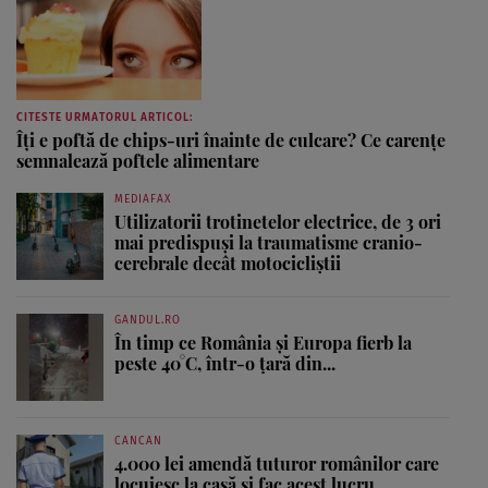
CITESTE URMATORUL ARTICOL:
Îți e poftă de chips-uri înainte de culcare? Ce carențe
semnalează poftele alimentare
MEDIAFAX
Utilizatorii trotinetelor electrice, de 3 ori
mai predispuși la traumatisme cranio-
cerebrale decât motocicliștii
GANDUL.RO
În timp ce România și Europa fierb la
peste 40°C, într-o țară din...
CANCAN
4.000 lei amendă tuturor românilor care
locuiesc la casă și fac acest lucru...