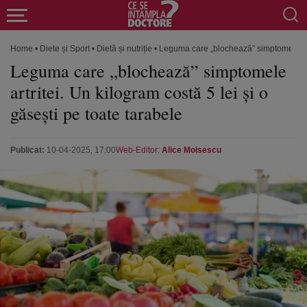
Home
•
Diete și Sport
•
Dietă și nutriție
•
Leguma care „blochează” simptomele artri
Leguma care „blochează” simptomele
artritei. Un kilogram costă 5 lei și o
găsești pe toate tarabele
Publicat:
10-04-2025, 17:00
Web-Editor:
Alice Moisescu