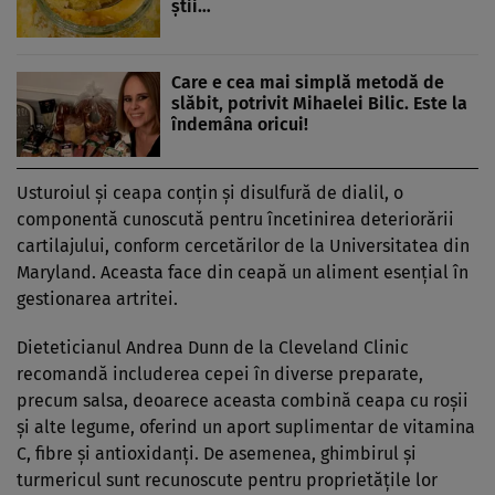
știi…
Care e cea mai simplă metodă de
slăbit, potrivit Mihaelei Bilic. Este la
îndemâna oricui!
Usturoiul și ceapa conțin și disulfură de dialil, o
componentă cunoscută pentru încetinirea deteriorării
cartilajului, conform cercetărilor de la Universitatea din
Maryland. Aceasta face din ceapă un aliment esențial în
gestionarea artritei.
Dieteticianul Andrea Dunn de la Cleveland Clinic
recomandă includerea cepei în diverse preparate,
precum salsa, deoarece aceasta combină ceapa cu roșii
și alte legume, oferind un aport suplimentar de vitamina
C, fibre și antioxidanți. De asemenea, ghimbirul și
turmericul sunt recunoscute pentru proprietățile lor