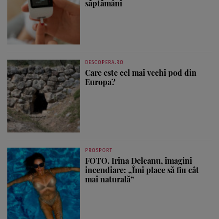
săptămâni
DESCOPERA.RO
Care este cel mai vechi pod din
Europa?
PROSPORT
FOTO. Irina Deleanu, imagini
incendiare: „Îmi place să fiu cât
mai naturală”