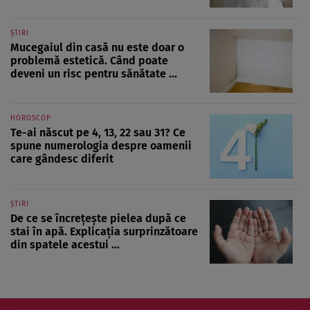
ȘTIRI
Mucegaiul din casă nu este doar o
problemă estetică. Când poate
deveni un risc pentru sănătate ...
HOROSCOP
Te-ai născut pe 4, 13, 22 sau 31? Ce
spune numerologia despre oamenii
care gândesc diferit
ȘTIRI
De ce se încrețește pielea după ce
stai în apă. Explicația surprinzătoare
din spatele acestui ...