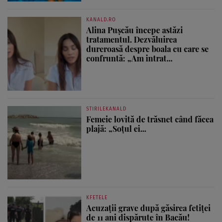
KANALD.RO
Alina Pușcău începe astăzi
tratamentul. Dezvăluirea
dureroasă despre boala cu care se
confruntă: „Am intrat...
STIRILEKANALD
Femeie lovită de trăsnet când făcea
plajă: „Soțul ei...
KFETELE
Acuzații grave după găsirea fetiței
de 11 ani dispărute în Bacău!