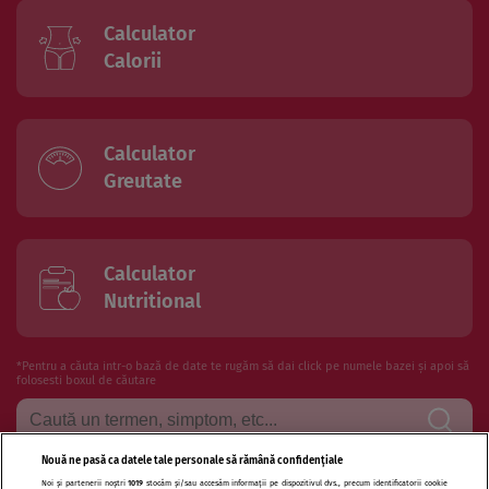
Calculator
Calorii
Calculator
Greutate
Calculator
Nutritional
*Pentru a căuta intr-o bază de date te rugăm să dai click pe numele bazei și apoi să
folosesti boxul de căutare
Nouă ne pasă ca datele tale personale să rămână confidențiale
Noi și partenerii noștri
1019
stocăm și/sau accesăm informații pe dispozitivul dvs., precum identificatorii cookie