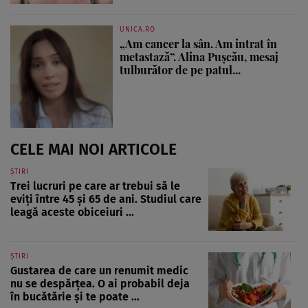
UNICA.RO
„Am cancer la sân. Am intrat în
metastază”. Alina Pușcău, mesaj
tulburător de pe patul...
CELE MAI NOI ARTICOLE
ȘTIRI
Trei lucruri pe care ar trebui să le
eviți între 45 și 65 de ani. Studiul care
leagă aceste obiceiuri ...
ȘTIRI
Gustarea de care un renumit medic
nu se despărțea. O ai probabil deja
în bucătărie și te poate ...