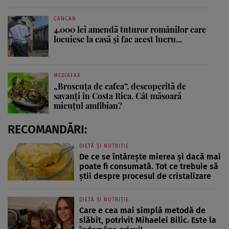
CANCAN
4.000 lei amendă tuturor românilor care
locuiesc la casă și fac acest lucru...
MEDIAFAX
„Broscuța de cafea”, descoperită de
savanți în Costa Rica. Cât măsoară
micuțul amfibian?
RECOMANDĂRI:
DIETĂ ȘI NUTRIȚIE
De ce se întărește mierea și dacă mai
poate fi consumată. Tot ce trebuie să
știi despre procesul de cristalizare
DIETĂ ȘI NUTRIȚIE
Care e cea mai simplă metodă de
slăbit, potrivit Mihaelei Bilic. Este la