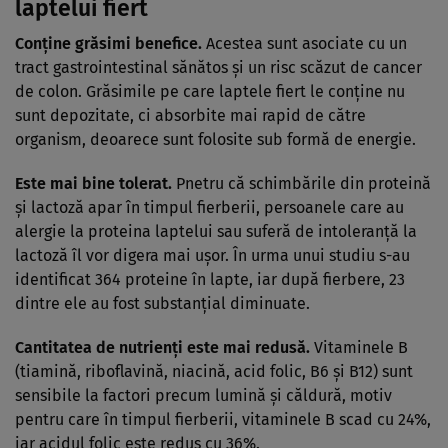
laptelui fiert
Conține grăsimi benefice.
Acestea sunt asociate cu un
tract gastrointestinal sănătos și un risc scăzut de cancer
de colon. Grăsimile pe care laptele fiert le conține nu
sunt depozitate, ci absorbite mai rapid de către
organism, deoarece sunt folosite sub formă de energie.
Este mai bine tolerat.
Pnetru că schimbările din proteină
și lactoză apar în timpul fierberii, persoanele care au
alergie la proteina laptelui sau suferă de intoleranță la
lactoză îl vor digera mai ușor. În urma unui studiu s-au
identificat 364 proteine în lapte, iar după fierbere, 23
dintre ele au fost substanțial diminuate.
Cantitatea de nutrienți este mai redusă.
Vitaminele B
(tiamină, riboflavină, niacină, acid folic, B6 și B12) sunt
sensibile la factori precum lumină și căldură, motiv
pentru care în timpul fierberii, vitaminele B scad cu 24%,
iar acidul folic este redus cu 36%.