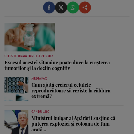
CITESTE URMATORUL ARTICOL:
Excesul acestei vitamine poate duce la creșterea
tumorilor și la declin cognitiv
MEDIAFAX
Cum ajută creierul celulele
reproducătoare să reziste la căldura
extremă?
GANDUL.RO
Ministrul bulgar al Apărării susține că
puterea exploziei și coloana de fum
arată...