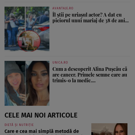
AVANTAJE.RO
Îl știi pe uriașul actor? A dat cu
piciorul unui mariaj de 38 de ani...
UNICA.RO
Cum a descoperit Alina Pușcău că
are cancer. Primele semne care au
trimis-o la medic....
CELE MAI NOI ARTICOLE
DIETĂ ȘI NUTRIȚIE
Care e cea mai simplă metodă de