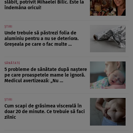
slăbit, potrivit Mihaelei Bilic. Este la
îndemâna oricui!
ȘTIRI
Unde trebuie să păstrezi folia de
aluminiu pentru a nu se deteriora.
Greșeala pe care o fac multe ...
SĂNĂTATE
5 probleme de sănătate după naștere
pe care proaspetele mame le ignoră.
Medicul avertizează: „Nu ...
ȘTIRI
Cum scapi de grăsimea viscerală în
doar 20 de minute. Ce trebuie să faci
zilnic