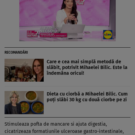
RECOMANDĂRI
Care e cea mai simplă metodă de
slăbit, potrivit Mihaelei Bilic. Este la
îndemâna oricui!
Dieta cu ciorbă a Mihaelei Bilic. Cum
poți slăbi 30 kg cu două ciorbe pe zi
Stimuleaza pofta de mancare si ajuta digestia,
cicatrizeaza formatiunile ulceroase gastro-intestinale,