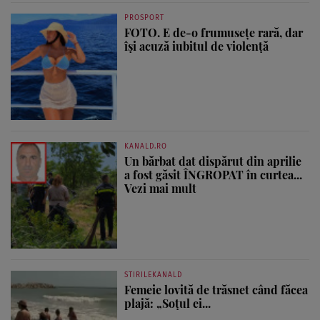
PROSPORT
FOTO. E de-o frumusețe rară, dar
își acuză iubitul de violență
KANALD.RO
Un bărbat dat dispărut din aprilie
a fost găsit ÎNGROPAT în curtea...
Vezi mai mult
STIRILEKANALD
Femeie lovită de trăsnet când făcea
plajă: „Soțul ei...