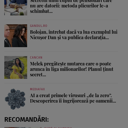
Secretul unui cuplu de pensionari care
nu are datorii: metoda plicurilor le-a
schimbat...
GANDUL.RO
Bolojan, întrebat dacă va lua exemplul lui
Nicușor Dan și va publica declarația...
CANCAN
Melek pregătește mutarea care o poate
arunca în liga milionarilor! Planul ținut
secret...
MEDIAFAX
AI a creat primele virusuri „de la zero”.
Descoperirea îi îngrijorează pe oamenii...
RECOMANDĂRI: