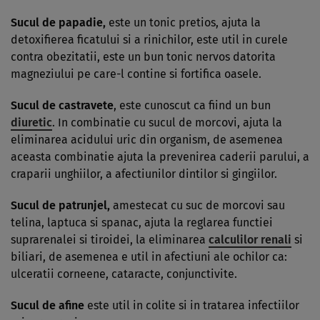
Sucul de papadie,
este un tonic pretios, ajuta la
detoxifierea ficatului si a rinichilor, este util in curele
contra obezitatii, este un bun tonic nervos datorita
magneziului pe care-l contine si fortifica oasele.
Sucul de castravete
, este cunoscut ca fiind un bun
diuretic
. In combinatie cu sucul de morcovi, ajuta la
eliminarea acidului uric din organism, de asemenea
aceasta combinatie ajuta la prevenirea caderii parului, a
craparii unghiilor, a afectiunilor dintilor si gingiilor.
Sucul de patrunjel,
amestecat cu suc de morcovi sau
telina, laptuca si spanac, ajuta la reglarea functiei
suprarenalei si tiroidei, la eliminarea
calculilor renali
si
biliari, de asemenea e util in afectiuni ale ochilor ca:
ulceratii corneene, cataracte, conjunctivite.
Sucul de afine
este util in colite si in tratarea infectiilor