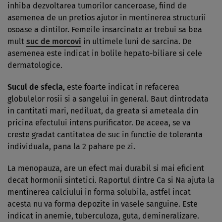
inhiba dezvoltarea tumorilor canceroase, fiind de
asemenea de un pretios ajutor in mentinerea structurii
osoase a dintilor. Femeile insarcinate ar trebui sa bea
mult
suc de morcovi
in ultimele luni de sarcina. De
asemenea este indicat in bolile hepato-biliare si cele
dermatologice.
Sucul de sfecla
,
este foarte indicat in refacerea
globulelor rosii si a sangelui in general. Baut dintrodata
in cantitati mari, nediluat, da greata si ameteala din
pricina efectului intens purificator. De aceea, se va
creste gradat cantitatea de suc in functie de toleranta
individuala, pana la 2 pahare pe zi.
La menopauza, are un efect mai durabil si mai eficient
decat hormonii sintetici. Raportul dintre Ca si Na ajuta la
mentinerea calciului in forma solubila, astfel incat
acesta nu va forma depozite in vasele sanguine. Este
indicat in anemie, tuberculoza, guta, demineralizare.