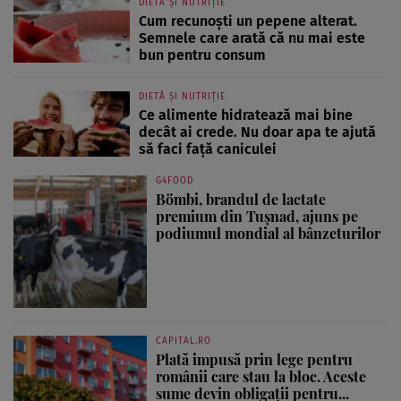
DIETĂ ȘI NUTRIȚIE
Cum recunoști un pepene alterat.
Semnele care arată că nu mai este
bun pentru consum
DIETĂ ȘI NUTRIȚIE
Ce alimente hidratează mai bine
decât ai crede. Nu doar apa te ajută
să faci față caniculei
G4FOOD
Bömbi, brandul de lactate
premium din Tușnad, ajuns pe
podiumul mondial al bânzeturilor
CAPITAL.RO
Plată impusă prin lege pentru
românii care stau la bloc. Aceste
sume devin obligații pentru...