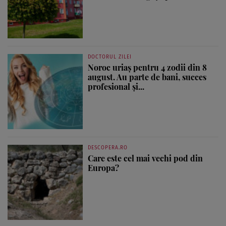
DOCTORUL ZILEI
Noroc uriaș pentru 4 zodii din 8
august. Au parte de bani, succes
profesional și...
DESCOPERA.RO
Care este cel mai vechi pod din
Europa?