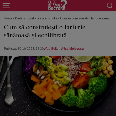
Home
•
Diete și Sport
•
Dietă și nutriție
•
Cum să construiești o farfurie sănătoasă
Cum să construiești o farfurie
sănătoasă și echilibrată
Publicat:
30-10-2024, 18:30
Web-Editor:
Alice Moisescu