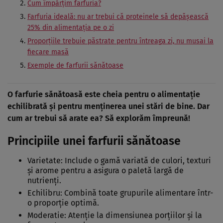
Cum împărțim farfuria?
Farfuria ideală: nu ar trebui că proteinele să depășească
25% din alimentația pe o zi
Proporțiile trebuie păstrate pentru întreaga zi, nu musai la
fiecare masă
Exemple de farfurii sănătoase
O farfurie sănătoasă este cheia pentru o alimentație
echilibrată și pentru menținerea unei stări de bine. Dar
cum ar trebui să arate ea? Să explorăm împreună!
Principiile unei farfurii sănătoase
Varietate: Include o gamă variată de culori, texturi
și arome pentru a asigura o paletă largă de
nutrienți.
Echilibru: Combină toate grupurile alimentare într-
o proporție optimă.
Moderatie: Atenție la dimensiunea porțiilor și la