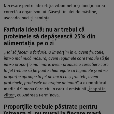
Necesare pentru absorbția vitaminelor și funcționarea
corectă a organismului. Găsești în ulei de măsline,
avocado, nuci și semințe.
Farfuria ideală: nu ar trebui că
proteinele să depășească 25% din
alimentația pe o zi
„Hai să facem o farfurie. O împărțim în 4: avem fructele,
într-o mai mică măsură, avem legumele care trebuie să fie
într-o proporție mai mare, avem produsele cerealiere care
la fel trebuie să fie poate chiar egale cu legumele și într-o
proporție aproape la fel de mică ca și fructele, avem
proteinele, produsele de origine animală”,
a exemplificat
medicul Simona Carniciu in cadrul emisiunii „
Înapoi în
viitor
”, cu Andreea Perminova.
Proporțiile trebuie păstrate pentru
întreaga zi, nu musai la fiecare masă