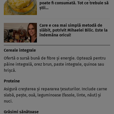
poate fi consumată. Tot ce trebuie să
știi…
Care e cea mai simplă metodă de
slăbit, potrivit Mihaelei Bilic. Este la
îndemâna oricui!
Cereale integrale
Ofertă o sursă bună de fibre și energie. Optează pentru
pâine integrală, orez brun, paste integrale, quinoa sau
hrișcă.
Proteine
Asigură creșterea și repararea țesuturilor. Include carne
slabă, pește, ouă, leguminoase (fasole, linte, năut) și
nuci.
Grăsimi sănătoase