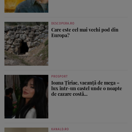
DESCOPERA.RO
Care este cel mai vechi pod din
Europa?
PROSPORT
Ioana Țiriac, vacanță de mega –
lux într-un castel unde o noapte
de cazare costă...
KANALD.RO