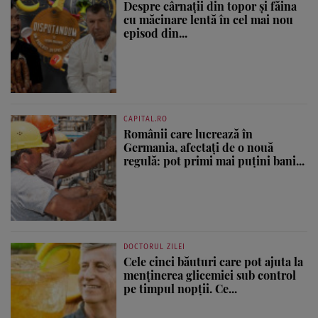
Despre cârnații din topor și făina
cu măcinare lentă în cel mai nou
episod din...
CAPITAL.RO
Românii care lucrează în
Germania, afectați de o nouă
regulă: pot primi mai puțini bani...
DOCTORUL ZILEI
Cele cinci băuturi care pot ajuta la
menținerea glicemiei sub control
pe timpul nopții. Ce...