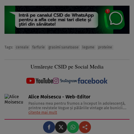
Tags:
cereale
farfurie
grasimi sanatoase
legume
proteine
Urmărește CSID pe Social Media
Alice Moisescu - Web-Editor
Pasiunea mea pentru frumos a început în adolescență,
printre revistele Vogue și pălăriile vintage ale bunicii.
Astăzi, am transformat acea fascinație într-o misiune:
citește mai mult
aceea de a te ajuta să-ți găsești propriul stil și să trăiești
frumos. Pentru a înțelege secretele din spatele hainelor,
...