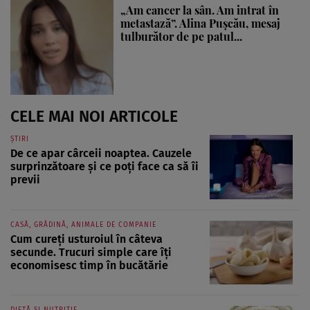
„Am cancer la sân. Am intrat în
metastază”. Alina Pușcău, mesaj
tulburător de pe patul...
CELE MAI NOI ARTICOLE
ȘTIRI
De ce apar cârceii noaptea. Cauzele
surprinzătoare și ce poți face ca să îi
previi
CASĂ, GRĂDINĂ, ANIMALE DE COMPANIE
Cum cureți usturoiul în câteva
secunde. Trucuri simple care îți
economisesc timp în bucătărie
DIETĂ ȘI NUTRIȚIE