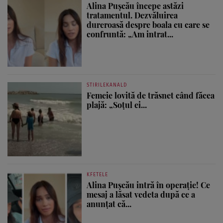
Alina Pușcău începe astăzi
tratamentul. Dezvăluirea
dureroasă despre boala cu care se
confruntă: „Am intrat...
STIRILEKANALD
Femeie lovită de trăsnet când făcea
plajă: „Soțul ei...
KFETELE
Alina Pușcău intră în operație! Ce
mesaj a lăsat vedeta după ce a
anunțat că...