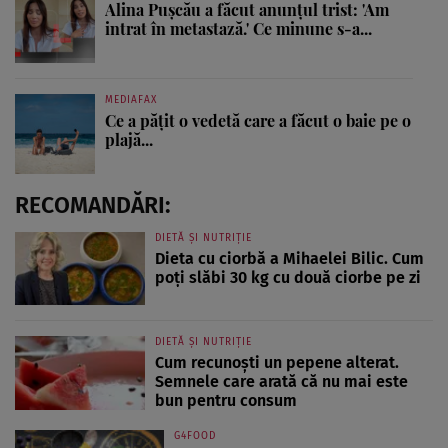
Alina Pușcău a făcut anunțul trist: 'Am
intrat în metastază.' Ce minune s-a...
MEDIAFAX
Ce a pățit o vedetă care a făcut o baie pe o
plajă...
RECOMANDĂRI:
DIETĂ ȘI NUTRIȚIE
Dieta cu ciorbă a Mihaelei Bilic. Cum
poți slăbi 30 kg cu două ciorbe pe zi
DIETĂ ȘI NUTRIȚIE
Cum recunoști un pepene alterat.
Semnele care arată că nu mai este
bun pentru consum
G4FOOD