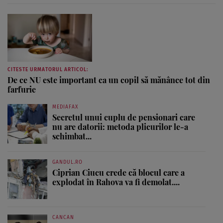
CITESTE URMATORUL ARTICOL:
De ce NU este important ca un copil să mănânce tot din
farfurie
MEDIAFAX
Secretul unui cuplu de pensionari care
nu are datorii: metoda plicurilor le-a
schimbat...
GANDUL.RO
Ciprian Ciucu crede că blocul care a
explodat în Rahova va fi demolat....
CANCAN