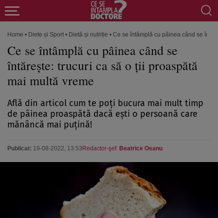
Home
•
Diete și Sport
•
Dietă și nutriție
•
Ce se întâmplă cu pâinea când se întăreș
Ce se întâmplă cu pâinea când se
întărește: trucuri ca să o ții proaspătă
mai multă vreme
Află din articol cum te poți bucura mai mult timp
de pâinea proaspătă dacă ești o persoană care
mănâncă mai puțină!
Publicat:
19-08-2022, 13:53
Redactor-şef:
Beatrice Osanu