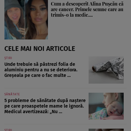
Cum a descoperit Alina Pușcău că
are cancer. Primele semne care au
trimis-o la medic....
CELE MAI NOI ARTICOLE
ȘTIRI
Unde trebuie să păstrezi folia de
aluminiu pentru a nu se deteriora.
Greșeala pe care o fac multe ...
SĂNĂTATE
5 probleme de sănătate după naștere
pe care proaspetele mame le ignoră.
Medicul avertizează: „Nu ...
ȘTIRI