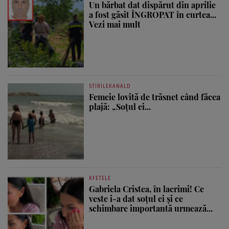
Un bărbat dat dispărut din aprilie
a fost găsit ÎNGROPAT în curtea...
Vezi mai mult
STIRILEKANALD
Femeie lovită de trăsnet când făcea
plajă: „Soțul ei...
KFETELE
Gabriela Cristea, în lacrimi! Ce
veste i-a dat soțul ei și ce
schimbare importantă urmează...