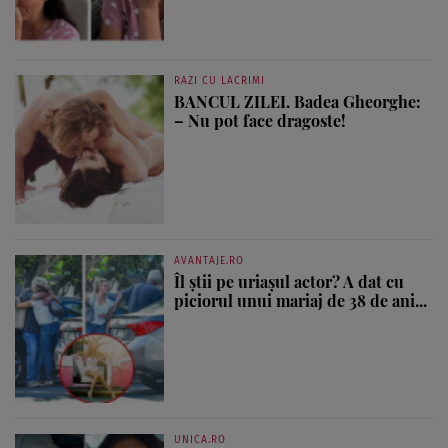
RAZI CU LACRIMI
BANCUL ZILEI. Badea Gheorghe:
– Nu pot face dragoste!
AVANTAJE.RO
Îl știi pe uriașul actor? A dat cu
piciorul unui mariaj de 38 de ani...
UNICA.RO