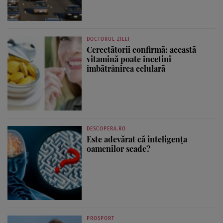
DOCTORUL ZILEI
Cercetătorii confirmă: această
vitamină poate încetini
îmbătrânirea celulară
DESCOPERA.RO
Este adevărat că inteligența
oamenilor scade?
PROSPORT