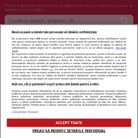
*Pentru a căuta intr-o bază de date te rugăm să dai click pe numele bazei și apoi să
folosesti boxul de căutare
Nouă ne pasă ca datele tale personale să rămână confidențiale
Noi și partenerii noștri
1019
stocăm și/sau accesăm informații pe dispozitivul dvs., precum identificatorii cookie
Termeni si conditii de utilizare
Politica de confidentialitate
unici pentru prelucrarea datelor cu caracter personal. Puteți accepta sau gestiona preferințele dvs. făcând clic
mai jos, respectiv vă puteți opune utilizării unui interes legitim în orice moment pe pagina cu politica de
confidențialitate. Aceste alegeri vor fi raportate partenerilor noștri și nu vă vor afecta navigarea.
Mai multe
Politica de cookies
Publicitate
Autori și specialiști
Echipa
detalii
Noi si partenerii nostri (retelele de socializare si agentiile de publicitate partenere, precum si furnizorii nostri de
servicii de date analitice) prelucram date pentru a permite website-ului sa functioneze, pentru a personaliza
Contact
Sitemap
continutul si anunturile publicitare afisate in functie de interesele si/sau profilul dvs., pentru a va oferi
functionalitati aferente retelelor de socializare si pentru a analiza traficul pe website. Beneficiati de drepturile
prevazute de art. 15-22 din GDPR in legatura cu prelucrarea datelor cu caracter personal. Aceste drepturi pot fi
exercitate prin modalitatea indicata
aici
. Prin click pe “ACCEPT TOATE”, acceptati folosirea tuturor Tehnologiilor
de tip Cookie, care implica inclusiv acceptul dvs. cu privire la stocarea/accesarea informatiilor de catre Vendor-ii
cu care colaboram. Prin click pe “VREAU SA MODIFIC SETARILE INDIVIDUAL” puteti schimba preferintele in mod
individual, mai putin cele legate de cookie strict necesare pentru functionarea website-ului.
Atât noi, cât și partenerii noștri prelucrăm datele pentru a oferi:
Modifică Setările
Stocarea și/sau accesarea informațiilor de pe un dispozitiv. Dezvoltarea și îmbunătățirea serviciilor. Utilizarea
profilurilor pentru selectarea conținutului personalizat. Măsurarea performanței reclamelor. Utilizarea profilurilor
pentru selectarea publicității personalizate. Crearea profilurilor de conținut personalizat. Măsurarea
performanței conținutului. Crearea profilurilor pentru publicitate personalizată. Utilizarea de date limitate
pentru a selecta publicitatea. Înțelegerea publicului prin statistici sau combinații de date din surse diferite.
Citarea se poate face în limita a 250 de semne. Nici o instituţie sau persoană (site-
Utilizarea datelor limitate pentru a selecta conținutul. Date precise de geolocație și identificarea prin scanarea
dispozitivului.
uri, instituţii mass-media, firme de monitorizare) nu poate reproduce integral
Listă parteneri (furnizori)
scrierile publicistice purtătoare de Drepturi de Autor.
ACCEPT TOATE
Decizia ONJN nr. 1598/16.09.2021. Jocurile de noroc sunt interzise minorilor.
VREAU SA MODIFIC SETARILE INDIVIDUAL