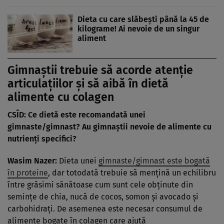
Dieta cu care slăbești până la 45 de
kilograme! Ai nevoie de un singur
aliment
Gimnaștii trebuie să acorde atenție
articulațiilor și să aibă în dietă
alimente cu colagen
CSÎD: Ce dietă este recomandată unei
gimnaste/gimnast? Au gimnaștii nevoie de alimente cu
nutrienți specifici?
Wasim Nazer:
Dieta unei
gimnaste/gimnast este bogată
în proteine
, dar totodată trebuie să mențină un echilibru
între grăsimi sănătoase cum sunt cele obținute din
semințe de chia, nucă de cocos, somon și avocado și
carbohidrați. De asemenea este necesar consumul de
alimente bogate în colagen care ajută