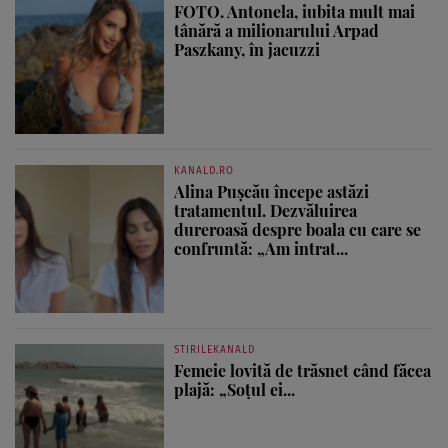
FOTO. Antonela, iubita mult mai
tânără a milionarului Arpad
Paszkany, în jacuzzi
KANALD.RO
Alina Pușcău începe astăzi
tratamentul. Dezvăluirea
dureroasă despre boala cu care se
confruntă: „Am intrat...
STIRILEKANALD
Femeie lovită de trăsnet când făcea
plajă: „Soțul ei...