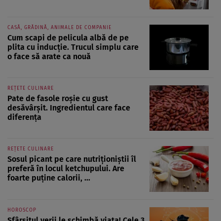
CASĂ, GRĂDINĂ, ANIMALE DE COMPANIE
Cum scapi de pelicula albă de pe
plita cu inducție. Trucul simplu care
o face să arate ca nouă
REȚETE CULINARE
Pate de fasole roșie cu gust
desăvârșit. Ingredientul care face
diferența
REȚETE CULINARE
Sosul picant pe care nutriționiștii îl
preferă în locul ketchupului. Are
foarte puține calorii, ...
HOROSCOP
Sfârșitul verii le schimbă viața! Cele 3