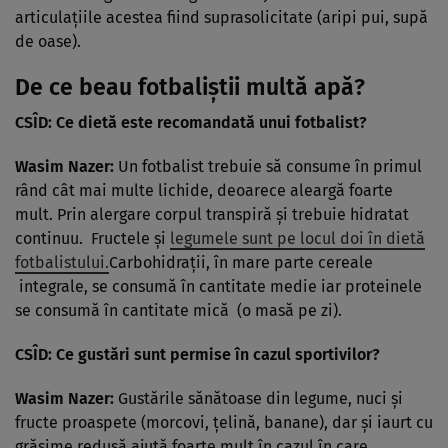
articulațiile acestea fiind suprasolicitate (aripi pui, supă
de oase).
De ce beau fotbaliștii multă apă?
CSÎD: Ce dietă este recomandată unui fotbalist?
Wasim Nazer:
Un fotbalist trebuie să consume în primul
rând cât mai multe lichide, deoarece aleargă foarte
mult. Prin alergare corpul transpiră și trebuie hidratat
continuu. Fructele și
legumele sunt pe locul doi în dietă
fotbalistului.
Carbohidrații, în mare parte cereale
integrale, se consumă în cantitate medie iar proteinele
se consumă în cantitate mică (o masă pe zi).
CSÎD: Ce gustări sunt permise în cazul sportivilor?
Wasim Nazer:
Gustările sănătoase din legume, nuci și
fructe proaspete (morcovi, țelină, banane), dar și iaurt cu
grăsime redusă ajută foarte mult în cazul în care