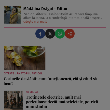
Mădălina Drăgoi - Editor
Senior Editor si Fashion Stylist Acum ceva timp, mă
aflam la Atena, la o conferinţă internaţională despre
frumuseţe şi industria de profil. În sală erau jurnaliste
citește mai mult
din toată Europa. Reprezentau în special presa glossy.
Multe dintre ele erau parcă scoase din paginile
revistelor pentru ...
CITESTE URMATORUL ARTICOL:
Ceaiurile de slăbit: cum funcționează, cât și când să
bem?
MEDIAFAX
Trotinetele electrice, mult mai
periculoase decât motocicletele, potrivit
unui studiu