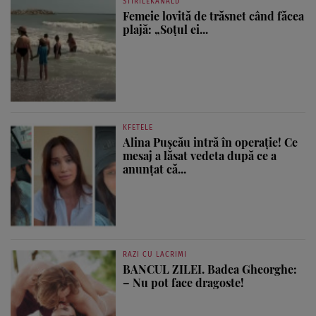
STIRILEKANALD
Femeie lovită de trăsnet când făcea
plajă: „Soțul ei...
KFETELE
Alina Pușcău intră în operație! Ce
mesaj a lăsat vedeta după ce a
anunțat că...
RAZI CU LACRIMI
BANCUL ZILEI. Badea Gheorghe:
– Nu pot face dragoste!