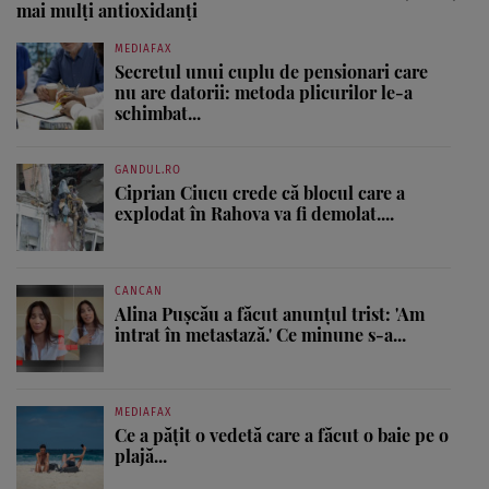
mai mulți antioxidanți
MEDIAFAX
Secretul unui cuplu de pensionari care
nu are datorii: metoda plicurilor le-a
schimbat...
GANDUL.RO
Ciprian Ciucu crede că blocul care a
explodat în Rahova va fi demolat....
CANCAN
Alina Pușcău a făcut anunțul trist: 'Am
intrat în metastază.' Ce minune s-a...
MEDIAFAX
Ce a pățit o vedetă care a făcut o baie pe o
plajă...