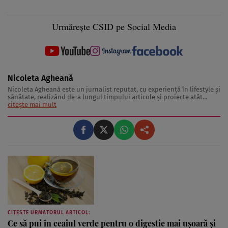
Urmărește CSID pe Social Media
Nicoleta Agheană
Nicoleta Agheană este un jurnalist reputat, cu experienţă în lifestyle şi
sănătate, realizând de-a lungul timpului articole şi proiecte atât
pentru publicaţii internaţionale, cât şi pentru brandul “Ce se
citește mai mult
întămplă, doctore?”. Domeniile de interes pe care le acoperă Nicoleta
Agheană ...
CITESTE URMATORUL ARTICOL:
Ce să pui în ceaiul verde pentru o digestie mai ușoară și