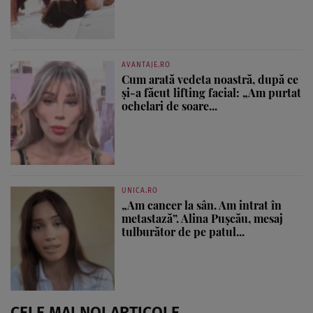
AVANTAJE.RO
Cum arată vedeta noastră, după ce
și-a făcut lifting facial: „Am purtat
ochelari de soare...
UNICA.RO
„Am cancer la sân. Am intrat în
metastază”. Alina Pușcău, mesaj
tulburător de pe patul...
CELE MAI NOI ARTICOLE