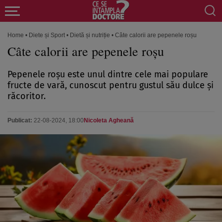
Home
•
Diete și Sport
•
Dietă și nutriție
•
Câte calorii are pepenele roșu
Câte calorii are pepenele roșu
Pepenele roșu este unul dintre cele mai populare
fructe de vară, cunoscut pentru gustul său dulce și
răcoritor.
Publicat:
22-08-2024, 18:00
Nicoleta Agheană