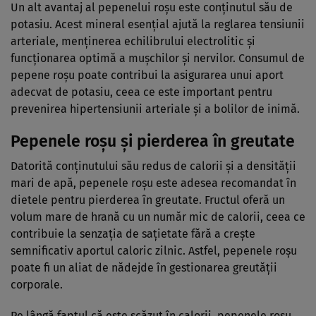
Un alt avantaj al pepenelui roșu este conținutul său de
potasiu. Acest mineral esențial ajută la reglarea tensiunii
arteriale, menținerea echilibrului electrolitic și
funcționarea optimă a mușchilor și nervilor. Consumul de
pepene roșu poate contribui la asigurarea unui aport
adecvat de potasiu, ceea ce este important pentru
prevenirea hipertensiunii arteriale și a bolilor de inimă.
Pepenele roșu și pierderea în greutate
Datorită conținutului său redus de calorii și a densității
mari de apă, pepenele roșu este adesea recomandat în
dietele pentru pierderea în greutate. Fructul oferă un
volum mare de hrană cu un număr mic de calorii, ceea ce
contribuie la senzația de sațietate fără a crește
semnificativ aportul caloric zilnic. Astfel, pepenele roșu
poate fi un aliat de nădejde în gestionarea greutății
corporale.
Pe lângă faptul că este scăzut în calorii, pepenele roșu