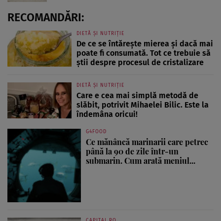
RECOMANDĂRI:
DIETĂ ȘI NUTRIȚIE
De ce se întărește mierea și dacă mai
poate fi consumată. Tot ce trebuie să
știi despre procesul de cristalizare
DIETĂ ȘI NUTRIȚIE
Care e cea mai simplă metodă de
slăbit, potrivit Mihaelei Bilic. Este la
îndemâna oricui!
G4FOOD
Ce mănâncă marinarii care petrec
până la 90 de zile într-un
submarin. Cum arată meniul...
CAPITAL.RO