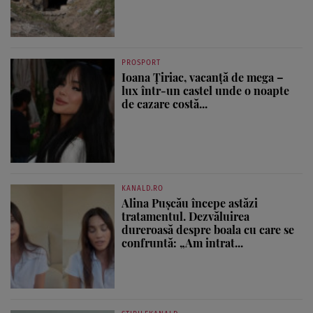
PROSPORT
Ioana Țiriac, vacanță de mega –
lux într-un castel unde o noapte
de cazare costă...
KANALD.RO
Alina Pușcău începe astăzi
tratamentul. Dezvăluirea
dureroasă despre boala cu care se
confruntă: „Am intrat...