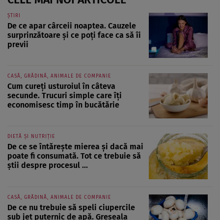
ȘTIRI
De ce apar cârceii noaptea. Cauzele
surprinzătoare și ce poți face ca să îi
previi
CASĂ, GRĂDINĂ, ANIMALE DE COMPANIE
Cum cureți usturoiul în câteva
secunde. Trucuri simple care îți
economisesc timp în bucătărie
DIETĂ ȘI NUTRIȚIE
De ce se întărește mierea și dacă mai
poate fi consumată. Tot ce trebuie să
știi despre procesul ...
CASĂ, GRĂDINĂ, ANIMALE DE COMPANIE
De ce nu trebuie să speli ciupercile
sub jet puternic de apă. Greșeala