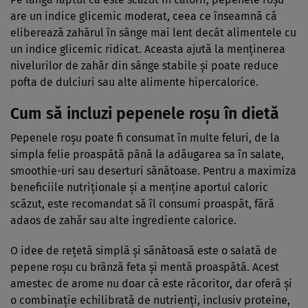
are un indice glicemic moderat, ceea ce înseamnă că
eliberează zahărul în sânge mai lent decât alimentele cu
un indice glicemic ridicat. Aceasta ajută la menținerea
nivelurilor de zahăr din sânge stabile și poate reduce
pofta de dulciuri sau alte alimente hipercalorice.
Cum să incluzi pepenele roșu în dietă
Pepenele roșu poate fi consumat în multe feluri, de la
simpla felie proaspătă până la adăugarea sa în salate,
smoothie-uri sau deserturi sănătoase. Pentru a maximiza
beneficiile nutriționale și a menține aportul caloric
scăzut, este recomandat să îl consumi proaspăt, fără
adaos de zahăr sau alte ingrediente calorice.
O idee de rețetă simplă și sănătoasă este o salată de
pepene roșu cu brânză feta și mentă proaspătă. Acest
amestec de arome nu doar că este răcoritor, dar oferă și
o combinație echilibrată de nutrienți, inclusiv proteine,