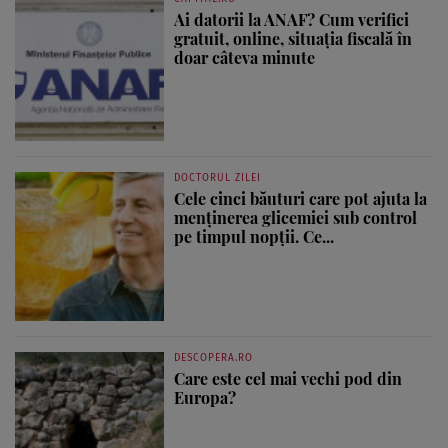
Ai datorii la ANAF? Cum verifici
gratuit, online, situația fiscală în
doar câteva minute
DOCTORUL ZILEI
Cele cinci băuturi care pot ajuta la
menținerea glicemiei sub control
pe timpul nopții. Ce...
DESCOPERA.RO
Care este cel mai vechi pod din
Europa?