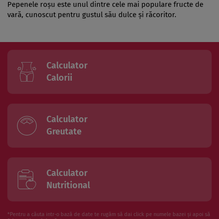
Pepenele roșu este unul dintre cele mai populare fructe de
vară, cunoscut pentru gustul său dulce și răcoritor.
Calculator
Calorii
Calculator
Greutate
Calculator
Nutritional
*Pentru a căuta intr-o bază de date te rugăm să dai click pe numele bazei și apoi să