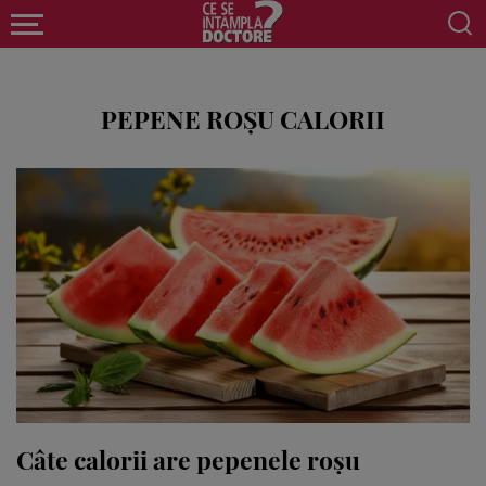
PEPENE ROȘU CALORII
Câte calorii are pepenele roșu