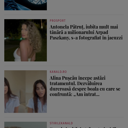
PROSPORT
Antonela Pătruț, iubita mult mai
tânără a milionarului Arpad
Paszkany, s-a fotografiat în jacuzzi
KANALD.RO
Alina Pușcău începe astăzi
tratamentul. Dezvăluirea
dureroasă despre boala cu care se
confruntă: „Am intrat...
STIRILEKANALD