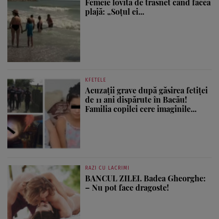
Femeie lovită de trăsnet când făcea
plajă: „Soțul ei...
KFETELE
Acuzații grave după găsirea fetiței
de 11 ani dispărute în Bacău!
Familia copilei cere imaginile...
RAZI CU LACRIMI
BANCUL ZILEI. Badea Gheorghe:
– Nu pot face dragoste!