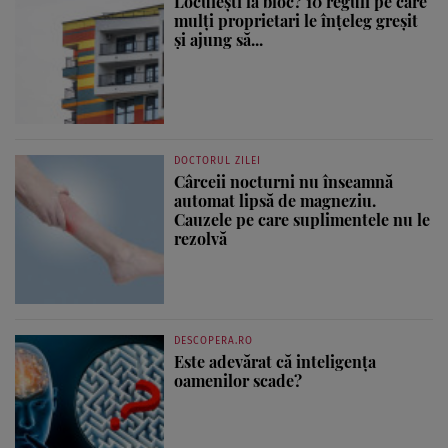
Locuiești la bloc? 10 reguli pe care
mulți proprietari le înțeleg greșit
și ajung să...
DOCTORUL ZILEI
Cârceii nocturni nu înseamnă
automat lipsă de magneziu.
Cauzele pe care suplimentele nu le
rezolvă
DESCOPERA.RO
Este adevărat că inteligența
oamenilor scade?