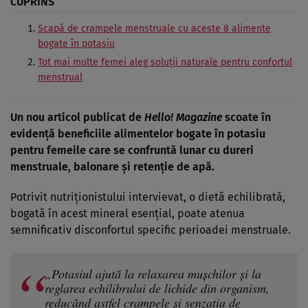
CUPRINS
Scapă de crampele menstruale cu aceste 8 alimente
bogate în potasiu
Tot mai multe femei aleg soluții naturale pentru confortul
menstrual
Un nou articol publicat de
Hello! Magazine
scoate în
evidență beneficiile alimentelor bogate în potasiu
pentru femeile care se confruntă lunar cu dureri
menstruale, balonare și retenție de apă.
Potrivit nutriționistului intervievat, o dietă echilibrată,
bogată în acest mineral esențial, poate atenua
semnificativ disconfortul specific perioadei menstruale.
„Potasiul ajută la relaxarea mușchilor și la
reglarea echilibrului de lichide din organism,
reducând astfel crampele și senzația de