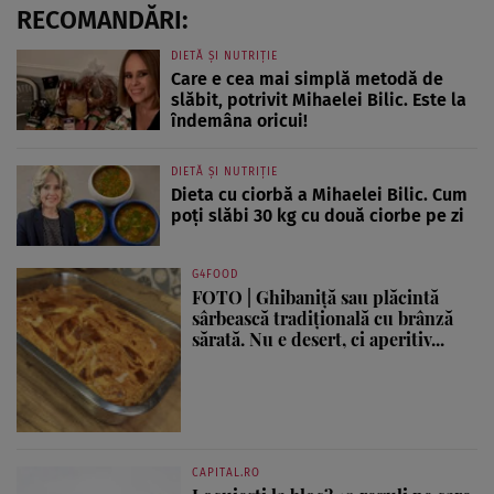
RECOMANDĂRI:
DIETĂ ȘI NUTRIȚIE
Care e cea mai simplă metodă de
slăbit, potrivit Mihaelei Bilic. Este la
îndemâna oricui!
DIETĂ ȘI NUTRIȚIE
Dieta cu ciorbă a Mihaelei Bilic. Cum
poți slăbi 30 kg cu două ciorbe pe zi
G4FOOD
FOTO | Ghibaniță sau plăcintă
sârbească tradițională cu brânză
sărată. Nu e desert, ci aperitiv...
CAPITAL.RO