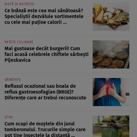
DIETĂ ȘI NUTRIȚIE
Ce brânză este cea mai sănătoasă?
Specialiștii dezvăluie sortimentele
cu cele mai puține calorii ...
REȚETE CULINARE
Mai gustoase decât burgerii! Cum
faci acasă celebrele chiftele sârbești
Pljeskavica
SĂNĂTATE
Refluxul ocazional sau boala de
reflux gastroesofagian (BRGE)?
Diferențe care ar trebui recunoscute
ȘTIRI
Cum scapi de muștele din jurul
tomberonului. Trucurile simple care
pot ține insectele la distanță ...