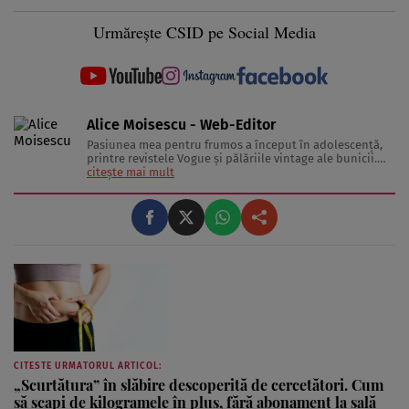
Urmărește CSID pe Social Media
Alice Moisescu - Web-Editor
Pasiunea mea pentru frumos a început în adolescență,
printre revistele Vogue și pălăriile vintage ale bunicii.
Astăzi, am transformat acea fascinație într-o misiune:
citește mai mult
aceea de a te ajuta să-ți găsești propriul stil și să trăiești
frumos. Pentru a înțelege secretele din spatele hainelor,
...
CITESTE URMATORUL ARTICOL:
„Scurtătura” în slăbire descoperită de cercetători. Cum
să scapi de kilogramele în plus, fără abonament la sală