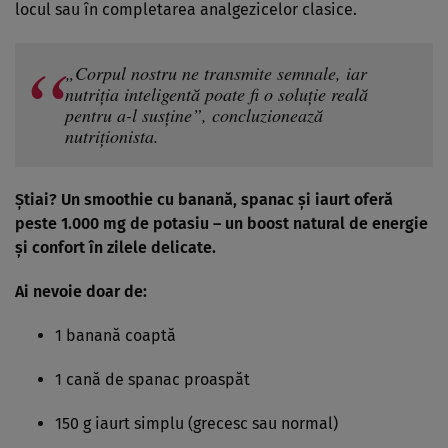
locul sau în completarea analgezicelor clasice.
„Corpul nostru ne transmite semnale, iar
nutriția inteligentă poate fi o soluție reală
pentru a-l susține”, concluzionează
nutriționista.
Știai? Un smoothie cu banană, spanac și iaurt oferă
peste 1.000 mg de potasiu – un boost natural de energie
și confort în zilele delicate.
Ai nevoie doar de:
1 banană coaptă
1 cană de spanac proaspăt
150 g iaurt simplu (grecesc sau normal)