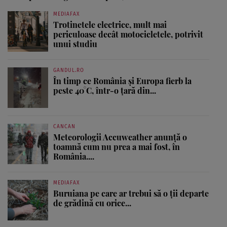
MEDIAFAX
Trotinetele electrice, mult mai
periculoase decât motocicletele, potrivit
unui studiu
GANDUL.RO
În timp ce România și Europa fierb la
peste 40°C, într-o țară din...
CANCAN
Meteorologii Accuweather anunță o
toamnă cum nu prea a mai fost, în
România....
MEDIAFAX
Buruiana pe care ar trebui să o ții departe
de grădină cu orice...