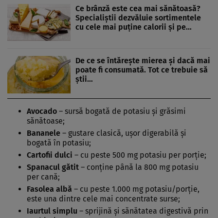
Ce brânză este cea mai sănătoasă?
Specialiștii dezvăluie sortimentele
cu cele mai puține calorii și pe…
De ce se întărește mierea și dacă mai
poate fi consumată. Tot ce trebuie să
știi…
Avocado
– sursă bogată de potasiu și grăsimi
sănătoase;
Bananele
– gustare clasică, ușor digerabilă și
bogată în potasiu;
Cartofii dulci
– cu peste 500 mg potasiu per porție;
Spanacul gătit
– conține până la 800 mg potasiu
per cană;
Fasolea albă
– cu peste 1.000 mg potasiu/porție,
este una dintre cele mai concentrate surse;
Iaurtul simplu
– sprijină și sănătatea digestivă prin