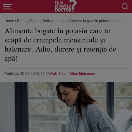
Home
•
Diete și Sport
•
Dietă și nutriție
•
Alimente bogate în potasiu care te scap
Alimente bogate în potasiu care te
scapă de crampele menstruale și
balonare. Adio, durere și retenție de
apă!
Publicat:
25-08-2025, 12:00
Web-Editor:
Alice Moisescu