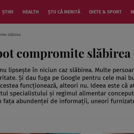
ȘTIRI
HEALTH
ȘTII CĂ MERITĂ
DIETE & SPORT
N
omite slăbirea
i pot compromite slăbirea
 nu lipseşte în niciun caz slăbirea. Multe persoa
ioritate. Şi dau fuga pe Google pentru cele mai b
acestea funcţionează, alteori nu. Ideea este că a
tul specialistului şi regimul alimentar concepu
n faţa abundenţei de informaţii, uneori furnizat