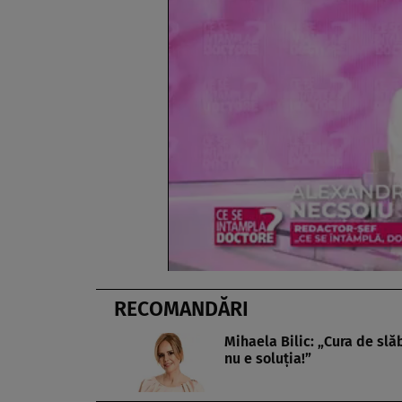
RECOMANDĂRI
Mihaela Bilic: „Cura de slă
nu e soluţia!”