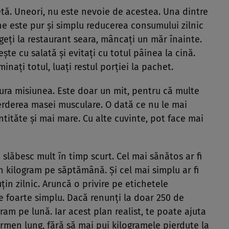
ietă. Uneori, nu este nevoie de acestea. Una dintre
e este pur şi simplu reducerea consumului zilnic
geţi la restaurant seara, mâncaţi un măr înainte.
şte cu salată şi evitaţi cu totul pâinea la cină.
inaţi totul, luaţi restul porţiei la pachet.
şura misiunea. Este doar un mit, pentru că multe
ierderea masei musculare. O dată ce nu le mai
ntităte şi mai mare. Cu alte cuvinte, pot face mai
slăbesc mult în timp scurt. Cel mai sănătos ar fi
 kilogram pe săptămână. Şi cel mai simplu ar fi
in zilnic. Aruncă o privire pe etichetele
 e foarte simplu. Dacă renunţi la doar 250 de
ogram pe lună. Iar acest plan realist, te poate ajuta
rmen lung, fără să mai pui kilogramele pierdute la