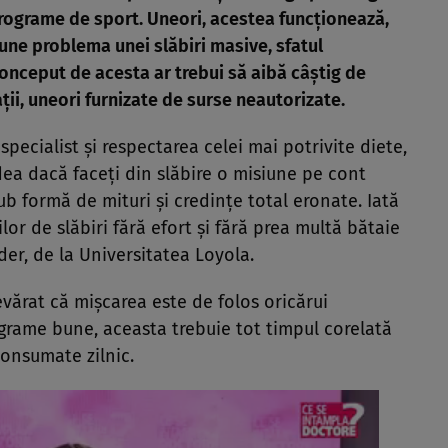
 programe de sport. Uneori, acestea funcţionează,
pune problema unei slăbiri masive, sfatul
conceput de acesta ar trebui să aibă câştig de
ii, uneori furnizate de surse neautorizate.
pecialist şi respectarea celei mai potrivite diete,
ea dacă faceţi din slăbire o misiune pe cont
ub formă de mituri şi credinţe total eronate. Iată
or de slăbiri fără efort şi fără prea multă bătaie
der, de la Universitatea Loyola.
devărat că mişcarea este de folos oricărui
ograme bune, aceasta trebuie tot timpul corelată
consumate zilnic.