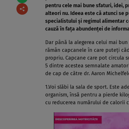
pentru cele mai bune sfaturi, idei,
alteori nu. Ideea este că atunci se 
specialistului şi regimul alimentar 
cauză în faţa abundenţei de informaţ
Dar până la alegerea celui mai bun s
rămân capcanele în care puteţi căd
propriu. Capcane care pot circula s
5 dintre acestea semnalate amatoril
de cap de către dr. Aaron Michelfel
1.Voi slăbi la sala de sport. Este a
organism, însă pentru a pierde kil
cu reducerea numărului de calorii 