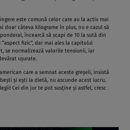
vingere este comună celor care au la activ mai
ai doar câteva kilograme în plus, nu e cazul să
aponderal, încearcă să scapi de 10 la sută din
 ”aspect fizic”, dar mai ales la capitolul
t, se normalizează valorile tensiunii, iar
adevărat uşurate.
 american care a semnat aceste greşeli, insistă
beşti şi eşti la dietă, nu ascunde acest lucru.
gii! Cei din jur te pot susţine şi astfel, cresc