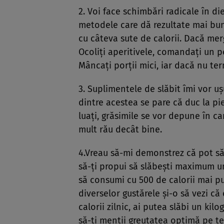
2. Voi face schimbări radicale în d
metodele care dă rezultate mai bun
cu câteva sute de calorii. Dacă mer
Ocoliţi aperitivele, comandaţi un pe
Mâncaţi porţii mici, iar dacă nu term
3. Suplimentele de slăbit îmi vor u
dintre acestea se pare că duc la p
luaţi, grăsimile se vor depune în ca
mult rău decât bine.
4.Vreau să-mi demonstrez că pot să 
să-ţi propui să slăbeşti maximum un
să consumi cu 500 de calorii mai puţ
diverselor gustărele şi-o să vezi că
calorii zilnic, ai putea slăbi un kil
să-ţi menţii greutatea optimă pe te