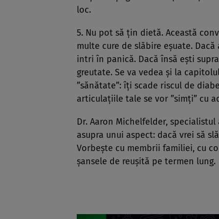
loc.
5. Nu pot să ţin dietă. Această con
multe cure de slăbire eşuate. Dacă 
intri în panică. Dacă însă eşti supr
greutate. Se va vedea şi la capitolul
”sănătate”: îţi scade riscul de diabe
articulaţiile tale se vor ”simţi” cu 
Dr. Aaron Michelfelder, specialistul
asupra unui aspect: dacă vrei să slă
Vorbeşte cu membrii familiei, cu cole
şansele de reuşită pe termen lung.