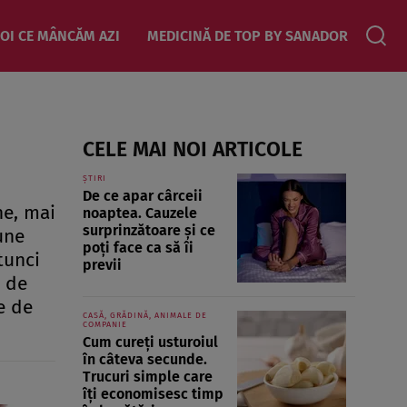
OI CE MÂNCĂM AZI
MEDICINĂ DE TOP BY SANADOR
CELE MAI NOI ARTICOLE
ȘTIRI
De ce apar cârceii
ne, mai
noaptea. Cauzele
surprinzătoare și ce
une
poți face ca să îi
tunci
previi
t de
e de
CASĂ, GRĂDINĂ, ANIMALE DE
COMPANIE
Cum cureți usturoiul
în câteva secunde.
Trucuri simple care
îți economisesc timp