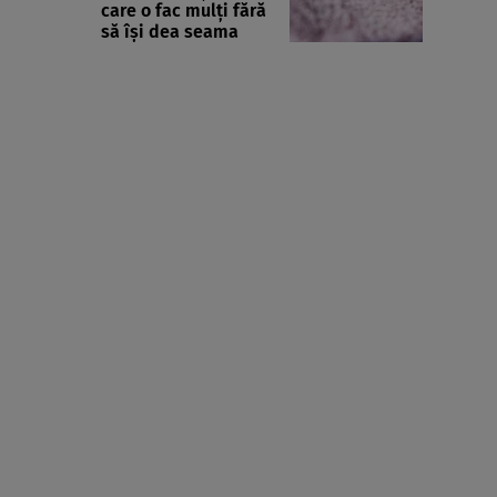
care o fac mulți fără
să își dea seama