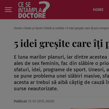
HOME
Home
•
Diete și Sport
•
Dietă și nutriție
•
5 idei greşite care îţi pot compr
5 idei greşite care îţ
E luna marilor planuri, iar dintre acestea
ales de sex feminin, fac din slăbire o pr
sfaturi, idei, programe de sport. Uneori, 
se pune problema unei slăbiri masive, sfa
acesta ar trebui să aibă câştig de cauză î
surse neautorizate.
Publicat:
13-01-2015, 00:00