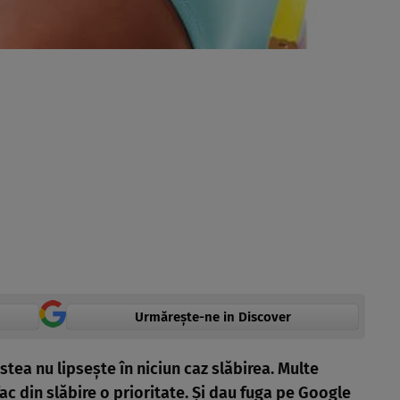
Urmărește-ne in Discover
estea nu lipseşte în niciun caz slăbirea. Multe
ac din slăbire o prioritate. Şi dau fuga pe Google