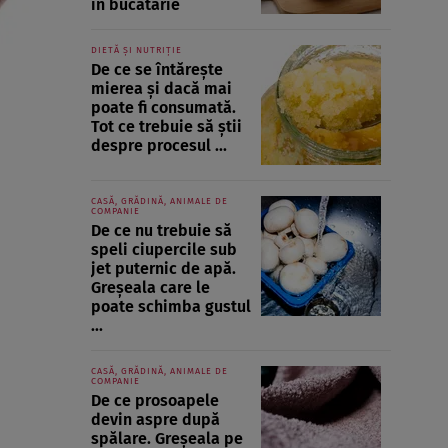
în bucătărie
DIETĂ ȘI NUTRIȚIE
De ce se întărește
mierea și dacă mai
poate fi consumată.
Tot ce trebuie să știi
despre procesul ...
CASĂ, GRĂDINĂ, ANIMALE DE
COMPANIE
De ce nu trebuie să
speli ciupercile sub
jet puternic de apă.
Greșeala care le
poate schimba gustul
...
CASĂ, GRĂDINĂ, ANIMALE DE
COMPANIE
De ce prosoapele
devin aspre după
spălare. Greșeala pe