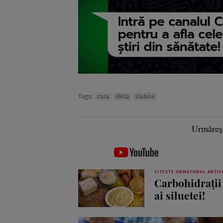
Tags:
cura
dieta
slabire
Urmăreș
CITESTE URMATORUL ARTIC
Carbohidraţii 
ai siluetei!