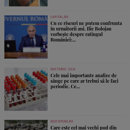
CAPITAL.RO
Cu ce riscuri ne putem confrunta
în următorii ani. Ilie Bolojan
vorbește despre ratingul
României:...
DOCTORUL ZILEI
Cele mai importante analize de
sânge pe care ar trebui să le faci
periodic. Ce...
DESCOPERA.RO
Care este cel mai vechi pod din