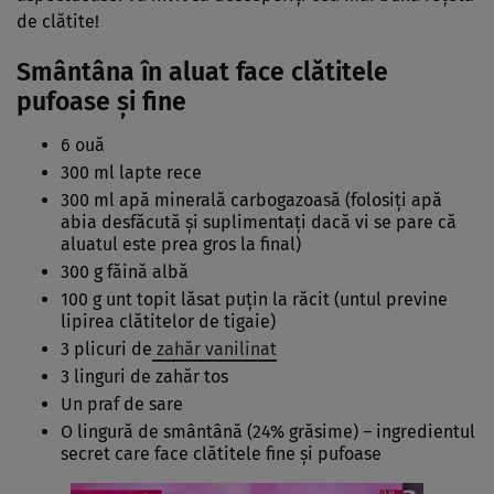
de clătite!
Smântâna în aluat face clătitele
pufoase și fine
6 ouă
300 ml lapte rece
300 ml apă minerală carbogazoasă (folosiţi apă
abia desfăcută şi suplimentaţi dacă vi se pare că
aluatul este prea gros la final)
300 g făină albă
100 g unt topit lăsat puțin la răcit (untul previne
lipirea clătitelor de tigaie)
3 plicuri de
zahăr vanilinat
3 linguri de zahăr tos
Un praf de sare
O lingură de smântână (24% grăsime) – ingredientul
secret care face clătitele fine şi pufoase