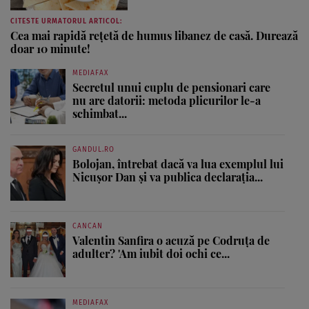
CITESTE URMATORUL ARTICOL:
Cea mai rapidă rețetă de humus libanez de casă. Durează
doar 10 minute!
MEDIAFAX
Secretul unui cuplu de pensionari care
nu are datorii: metoda plicurilor le-a
schimbat...
GANDUL.RO
Bolojan, întrebat dacă va lua exemplul lui
Nicușor Dan și va publica declarația...
CANCAN
Valentin Sanfira o acuză pe Codruța de
adulter? 'Am iubit doi ochi ce...
MEDIAFAX