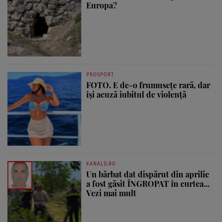
Europa?
PROSPORT
FOTO. E de-o frumusețe rară, dar
își acuză iubitul de violență
KANALD.RO
Un bărbat dat dispărut din aprilie
a fost găsit ÎNGROPAT în curtea...
Vezi mai mult