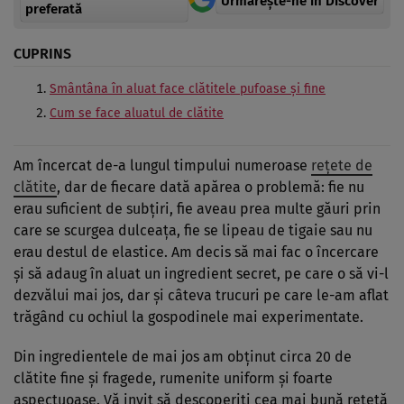
Urmărește-ne in Discover
preferată
CUPRINS
Smântâna în aluat face clătitele pufoase și fine
Cum se face aluatul de clătite
Am încercat de-a lungul timpului numeroase
reţete de
clătite
, dar de fiecare dată apărea o problemă: fie nu
erau suficient de subţiri, fie aveau prea multe găuri prin
care se scurgea dulceața, fie se lipeau de tigaie sau nu
erau destul de elastice. Am decis să mai fac o încercare
şi să adaug în aluat un ingredient secret, pe care o să vi-l
dezvălui mai jos, dar şi câteva trucuri pe care le-am aflat
trăgând cu ochiul la gospodinele mai experimentate.
Din ingredientele de mai jos am obţinut circa 20 de
clătite fine și fragede, rumenite uniform şi foarte
aspectuoase. Vă invit să descoperiţi cea mai bună reţetă