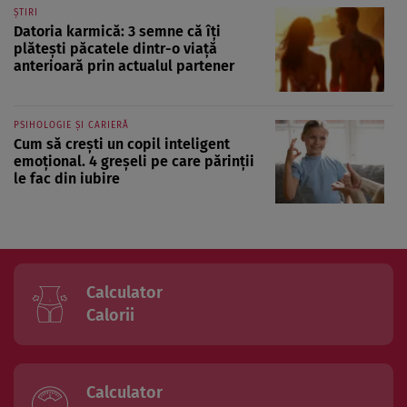
ȘTIRI
Datoria karmică: 3 semne că îți
plătești păcatele dintr-o viață
anterioară prin actualul partener
PSIHOLOGIE ȘI CARIERĂ
Cum să crești un copil inteligent
emoțional. 4 greșeli pe care părinții
le fac din iubire
Calculator
Calorii
Calculator