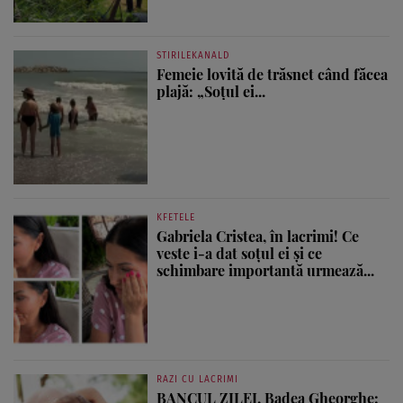
STIRILEKANALD
Femeie lovită de trăsnet când făcea
plajă: „Soțul ei...
KFETELE
Gabriela Cristea, în lacrimi! Ce
veste i-a dat soțul ei și ce
schimbare importantă urmează...
RAZI CU LACRIMI
BANCUL ZILEI. Badea Gheorghe: