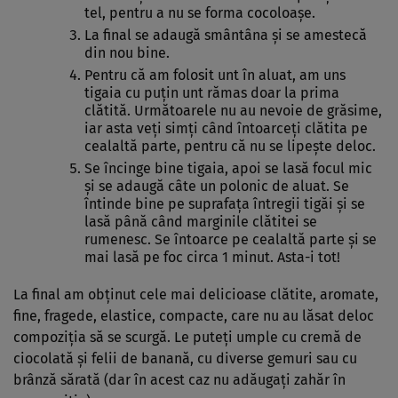
tel, pentru a nu se forma cocoloaşe.
La final se adaugă smântâna şi se amestecă
din nou bine.
Pentru că am folosit unt în aluat, am uns
tigaia cu puţin unt rămas doar la prima
clătită. Următoarele nu au nevoie de grăsime,
iar asta veţi simţi când întoarceţi clătita pe
cealaltă parte, pentru că nu se lipeşte deloc.
Se încinge bine tigaia, apoi se lasă focul mic
şi se adaugă câte un polonic de aluat. Se
întinde bine pe suprafaţa întregii tigăi şi se
lasă până când marginile clătitei se
rumenesc. Se întoarce pe cealaltă parte şi se
mai lasă pe foc circa 1 minut. Asta-i tot!
La final am obţinut cele mai delicioase clătite, aromate,
fine, fragede, elastice, compacte, care nu au lăsat deloc
compoziţia să se scurgă. Le puteţi umple cu cremă de
ciocolată şi felii de banană, cu diverse gemuri sau cu
brânză sărată (dar în acest caz nu adăugaţi zahăr în