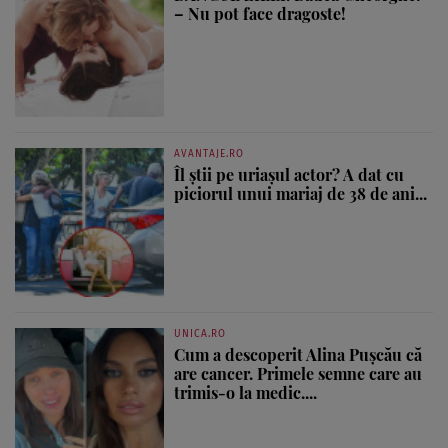
– Nu pot face dragoste!
AVANTAJE.RO
Îl știi pe uriașul actor? A dat cu
piciorul unui mariaj de 38 de ani...
UNICA.RO
Cum a descoperit Alina Pușcău că
are cancer. Primele semne care au
trimis-o la medic....