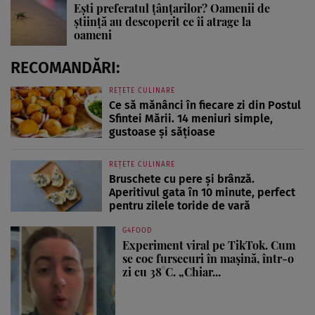
Ești preferatul țânțarilor? Oamenii de
știință au descoperit ce îi atrage la
oameni
RECOMANDĂRI:
REȚETE CULINARE
Ce să mănânci în fiecare zi din Postul
Sfintei Mării. 14 meniuri simple,
gustoase și sățioase
REȚETE CULINARE
Bruschete cu pere și brânză.
Aperitivul gata în 10 minute, perfect
pentru zilele toride de vară
G4FOOD
Experiment viral pe TikTok. Cum
se coc fursecuri în mașină, într-o
zi cu 38°C. „Chiar...