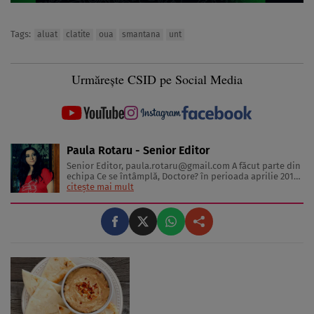
Tags:
aluat
clatite
oua
smantana
unt
Urmărește CSID pe Social Media
Paula Rotaru - Senior Editor
Senior Editor,
paula.rotaru@gmail.com
A făcut parte din
echipa Ce se întâmplă, Doctore? în perioada aprilie 2013-
decembrie 2023. Articolele sale cuprind informații despre
citește mai mult
diverse afecțiuni, alimentația echilibrată, îngrijirea pielii
și sănătatea emoțională. Colaborări: Viața ...