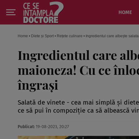
HOME
Home
•
Diete și Sport
•
Rețete culinare
•
Ingredientul care albește salata
Ingredientul care albe
maioneza! Cu ce înlocu
îngrași
Salată de vinete - cea mai simplă și dietet
ce să pui în compoziție ca să albească vin
Publicat:
19-08-2023, 20:27