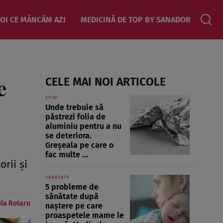
OI CE MÂNCĂM AZI
MEDICINĂ DE TOP BY SANADOR
e
CELE MAI NOI ARTICOLE
ȘTIRI
Unde trebuie să
păstrezi folia de
aluminiu pentru a nu
se deteriora.
Greșeala pe care o
fac multe ...
orii și
SĂNĂTATE
5 probleme de
sănătate după
la Rotaru
naștere pe care
proaspetele mame le