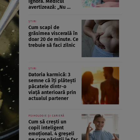
ignoră. Medicul
avertizează: „Nu ...
ȘTIRI
Cum scapi de
grăsimea viscerală în
doar 20 de minute. Ce
trebuie să faci zilnic
ȘTIRI
Datoria karmică: 3
semne că îți plătești
păcatele dintr-o
viață anterioară prin
actualul partener
PSIHOLOGIE ȘI CARIERĂ
Cum să crești un
copil inteligent
emoțional. 4 greșeli
pe care părinții le fac