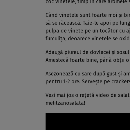
coc vinetele, timp în care aromele 
Când vinetele sunt foarte moi și bi
să se răcească. Taie-le apoi pe lun
pulpa de vinete pe un tocător cu aj
furculița, deoarece vinetele se oxi
Adaugă piureul de dovlecei și sosul 
Amestecă foarte bine, până obții 
Asezonează cu sare după gust și ame
pentru 1-2 ore. Servește pe crackerș
Vezi mai jos o rețetă video de salat
melitzanosalata!