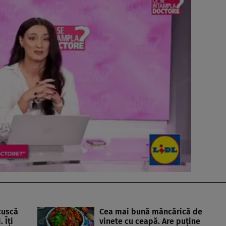
cuscă
Cea mai bună mâncărică de
 Îți
vinete cu ceapă. Are puține