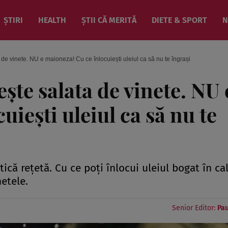
ȘTIRI
HEALTH
ȘTII CĂ MERITĂ
DIETE & SPORT
N
 de vinete. NU e maioneza! Cu ce înlocuiești uleiul ca să nu te îngrași
ște salata de vinete. NU 
iești uleiul ca să nu te
ică rețetă. Cu ce poți înlocui uleiul bogat în cal
etele.
Senior Editor:
Pau