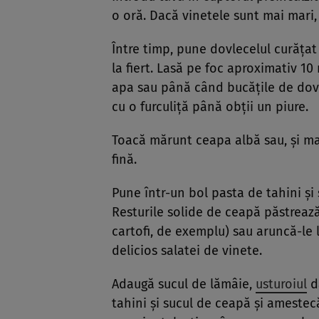
o oră. Dacă vinetele sunt mai mari,
Între timp, pune dovlecelul curățat 
la fiert. Lasă pe foc aproximativ 1
apa sau până când bucățile de dovl
cu o furculiță până obții un piure.
Toacă mărunt ceapa albă sau, și mai
fină.
Pune într-un bol pasta de tahini și
Resturile solide de ceapă păstreaz
cartofi, de exemplu) sau aruncă-le 
delicios salatei de vinete.
Adaugă sucul de lămâie,
usturoiul
da
tahini și sucul de ceapă și amestecă