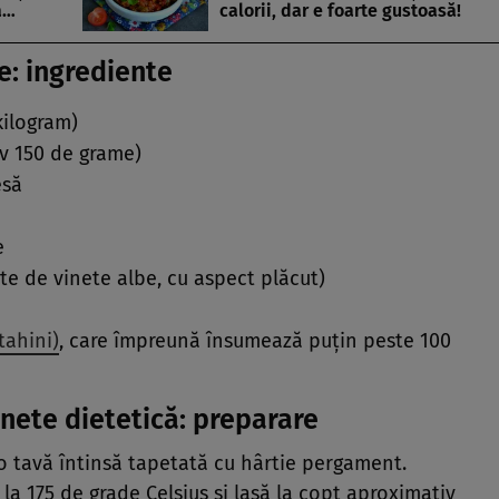
a…
calorii, dar e foarte gustoasă!
e: ingrediente
kilogram)
v 150 de grame)
esă
e
te de vinete albe, cu aspect plăcut)
tahini)
, care împreună însumează puțin peste 100
nete dietetică: preparare
o tavă întinsă tapetată cu hârtie pergament.
 la 175 de grade Celsius și lasă la copt aproximativ