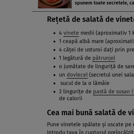
spunem toate secretele, c
Rețetă de salată de vinet
4
vinete
medii (aproximativ 1 
1 ceapă albă mare (aproximati
4 căței de usturoi dați prin pr
1 legătură de
pătrunjel
o jumătate de linguriță de sar
un
dovlecel
(secretul unei sala
sucul de la o lămâie
3 lingurițe de
pastă de susan (
de calorii
Cea mai bună salată de vi
Pune vinetele spălate și uscate pe 
Introdu tava în cuptorul preîncălzit