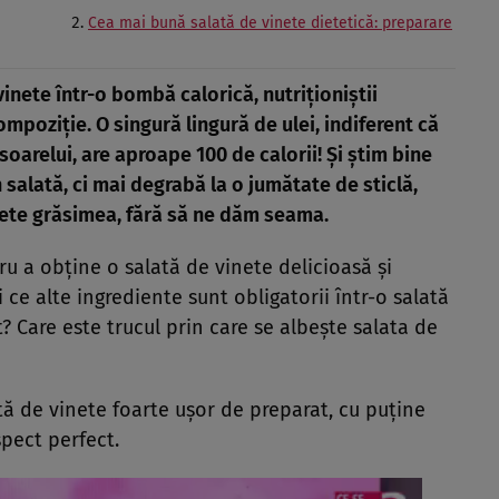
Cea mai bună salată de vinete dietetică: preparare
inete într-o bombă calorică, nutriționiștii
mpoziție. O singură lingură de ulei, indiferent că
soarelui, are aproape 100 de calorii! Și știm bine
n salată, ci mai degrabă la o jumătate de sticlă,
rete grăsimea, fără să ne dăm seama.
ru a obține o salată de vinete delicioasă și
i ce alte ingrediente sunt obligatorii într-o salată
? Care este trucul prin care se albește salata de
ă de vinete foarte ușor de preparat, cu puține
spect perfect.