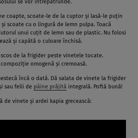
sosului se vor întrepătrunde.
ne coapte, scoate-le de la cuptor și lasă-le puțin
g și scoate cu o lingură de lemn pulpa. Toacă
utorul unui cuțit de lemn sau de plastic. Nu folosi
dează și capătă o culoare închisă.
scos de la frigider peste vinetele tocate.
o compoziție omogenă și cremoasă.
stecă încă o dată. Dă salata de vinete la frigider
i sau felii de
pâine prăjită
integrală. Poftă bună!
ă de vinete și ardei kapia grecească: