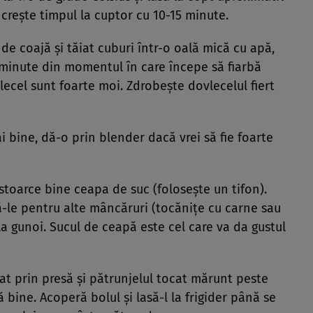
 crește timpul la cuptor cu 10-15 minute.
de coajă și tăiat cuburi într-o oală mică cu apă,
0 minute din momentul în care începe să fiarbă
ecel sunt foarte moi. Zdrobește dovlecelul fiert
 bine, dă-o prin blender dacă vrei să fie foarte
 stoarce bine ceapa de suc (folosește un tifon).
ă-le pentru alte mâncăruri (tocănițe cu carne sau
la gunoi. Sucul de ceapă este cel care va da gustul
t prin presă și pătrunjelul tocat mărunt peste
 bine. Acoperă bolul și lasă-l la frigider până se