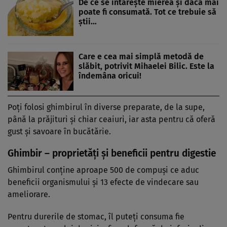
De ce se întărește mierea și dacă mai
poate fi consumată. Tot ce trebuie să
știi…
Care e cea mai simplă metodă de
slăbit, potrivit Mihaelei Bilic. Este la
îndemâna oricui!
Poți folosi ghimbirul în diverse preparate, de la supe,
până la prăjituri și chiar ceaiuri, iar asta pentru că oferă
gust și savoare în bucătărie.
Ghimbir – proprietăţi şi beneficii pentru digestie
Ghimbirul conține aproape 500 de compuşi ce aduc
beneficii organismului şi 13 efecte de vindecare sau
ameliorare.
Pentru durerile de stomac, îl puteţi consuma fie