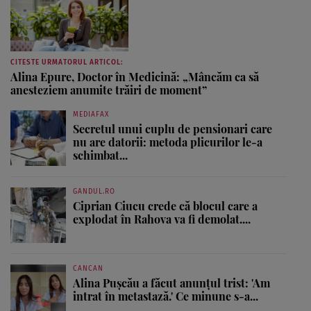
CITESTE URMATORUL ARTICOL:
Alina Epure, Doctor în Medicină: „Mâncăm ca să
anesteziem anumite trăiri de moment”
MEDIAFAX
Secretul unui cuplu de pensionari care
nu are datorii: metoda plicurilor le-a
schimbat...
GANDUL.RO
Ciprian Ciucu crede că blocul care a
explodat în Rahova va fi demolat....
CANCAN
Alina Pușcău a făcut anunțul trist: 'Am
intrat în metastază.' Ce minune s-a...