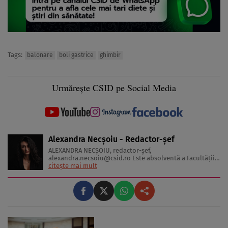
Tags:
balonare
boli gastrice
ghimbir
Urmărește CSID pe Social Media
Alexandra Necșoiu - Redactor-șef
ALEXANDRA NECŞOIU, redactor-șef,
alexandra.necsoiu@csid.ro
Este absolventă a Facultăţii
de Jurnalism şi Ştiinţele Comunicării şi deţine o diplomă
citește mai mult
de master în Producţie Multimedia şi Audio-Video.
Iubeşte să scrie şi nu se vede făcând altceva, acesta fiind
visul ei încă de pe ...