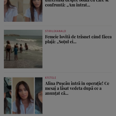
confruntă: „Am intrat...
STIRILEKANALD
Femeie lovită de trăsnet când făcea
plajă: „Soțul ei...
KFETELE
Alina Pușcău intră în operație! Ce
mesaj a lăsat vedeta după ce a
anunțat că...