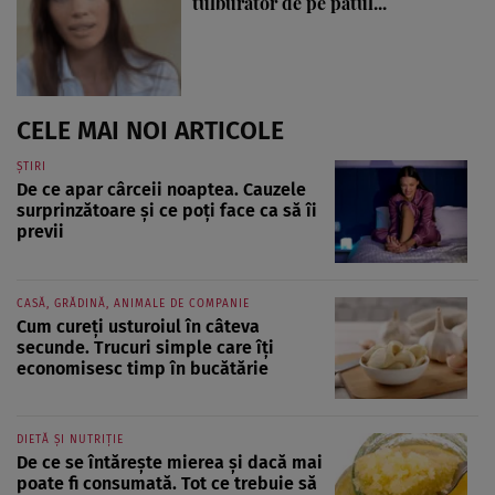
tulburător de pe patul...
CELE MAI NOI ARTICOLE
ȘTIRI
De ce apar cârceii noaptea. Cauzele
surprinzătoare și ce poți face ca să îi
previi
CASĂ, GRĂDINĂ, ANIMALE DE COMPANIE
Cum cureți usturoiul în câteva
secunde. Trucuri simple care îți
economisesc timp în bucătărie
DIETĂ ȘI NUTRIȚIE
De ce se întărește mierea și dacă mai
poate fi consumată. Tot ce trebuie să