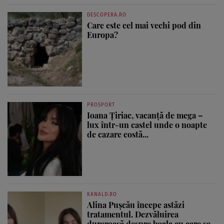
DESCOPERA.RO
Care este cel mai vechi pod din
Europa?
PROSPORT
Ioana Țiriac, vacanță de mega –
lux într-un castel unde o noapte
de cazare costă...
KANALD.RO
Alina Pușcău începe astăzi
tratamentul. Dezvăluirea
dureroasă despre boala cu care se