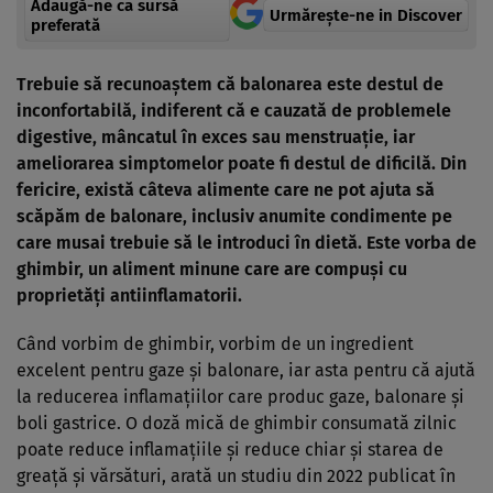
Adaugă-ne ca sursă
Urmărește-ne in Discover
preferată
Trebuie să recunoaștem că balonarea este destul de
inconfortabilă, indiferent că e cauzată de problemele
digestive, mâncatul în exces sau menstruație, iar
ameliorarea simptomelor poate fi destul de dificilă. Din
fericire, există câteva alimente care ne pot ajuta să
scăpăm de balonare, inclusiv anumite condimente pe
care musai trebuie să le introduci în dietă. Este vorba de
ghimbir, un aliment minune care are compuși cu
proprietăți antiinflamatorii.
Când vorbim de ghimbir, vorbim de un ingredient
excelent pentru gaze și balonare, iar asta pentru că ajută
la reducerea inflamațiilor care produc gaze, balonare și
boli gastrice. O doză mică de ghimbir consumată zilnic
poate reduce inflamațiile și reduce chiar și starea de
greață și vărsături, arată un studiu din 2022 publicat în