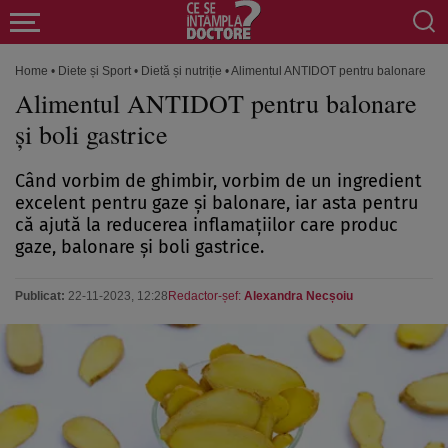
Home
•
Diete și Sport
•
Dietă și nutriție
•
Alimentul ANTIDOT pentru balonare și bo
Alimentul ANTIDOT pentru balonare
și boli gastrice
Când vorbim de ghimbir, vorbim de un ingredient
excelent pentru gaze și balonare, iar asta pentru
că ajută la reducerea inflamațiilor care produc
gaze, balonare și boli gastrice.
Publicat:
22-11-2023, 12:28
Redactor-șef:
Alexandra Necșoiu