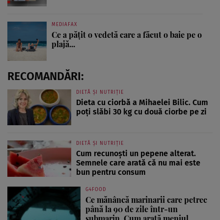
MEDIAFAX
Ce a pățit o vedetă care a făcut o baie pe o
plajă...
RECOMANDĂRI:
DIETĂ ȘI NUTRIȚIE
Dieta cu ciorbă a Mihaelei Bilic. Cum
poți slăbi 30 kg cu două ciorbe pe zi
DIETĂ ȘI NUTRIȚIE
Cum recunoști un pepene alterat.
Semnele care arată că nu mai este
bun pentru consum
G4FOOD
Ce mănâncă marinarii care petrec
până la 90 de zile într-un
submarin. Cum arată meniul...