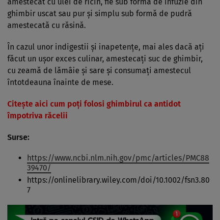
amestecat cu ulei de ricin, fie sub formă de infuzie din
ghimbir uscat sau pur şi simplu sub formă de pudră
amestecată cu răsină.
În cazul unor indigestii şi inapetenţe, mai ales dacă aţi
făcut un uşor exces culinar, amestecaţi suc de ghimbir,
cu zeamă de lămâie şi sare şi consumaţi amestecul
întotdeauna înainte de mese.
Citește aici cum poți folosi ghimbirul ca antidot
împotriva răcelii
Surse:
https://www.ncbi.nlm.nih.gov/pmc/articles/PMC88
39470/
https://onlinelibrary.wiley.com/doi/10.1002/fsn3.80
7