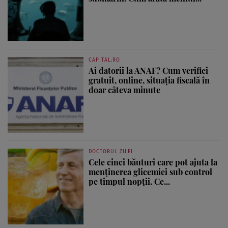
CAPITAL.RO
Ai datorii la ANAF? Cum verifici
gratuit, online, situația fiscală în
doar câteva minute
DOCTORUL ZILEI
Cele cinci băuturi care pot ajuta la
menținerea glicemiei sub control
pe timpul nopții. Ce...