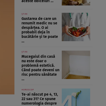
aceste obiceiuri ...
ȘTIRI
Gustarea de care un
renumit medic nu se
despărțea. O ai
probabil deja în
bucătărie și te poate
...
ȘTIRI
Mucegaiul din casă
nu este doar o
problemă estetică.
Când poate deveni un
risc pentru sănătate
...
HOROSCOP
Te-ai născut pe 4, 13,
22 sau 31? Ce spune
numerologia despre