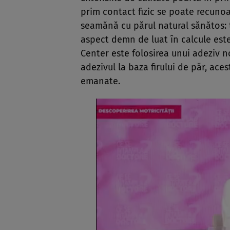
prim contact fizic se poate recunoaş
seamănă cu părul natural sănătos: t
aspect demn de luat în calcule est
Center este folosirea unui adeziv n
adezivul la baza firului de păr, ac
emanate.