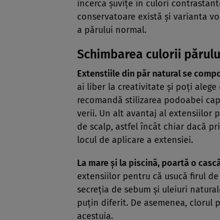
încerca şuviţe în culori contrastant
conservatoare există şi varianta vo
a părului normal.
Schimbarea culorii părului
Extenstiile din păr natural se comp
ai liber la creativitate şi poţi aleg
recomandă stilizarea podoabei capi
verii. Un alt avantaj al extensiilo
de scalp, astfel încât chiar dacă pr
locul de aplicare a extensiei.
La mare şi la piscină, poartă o casc
extensiilor pentru că usucă firul de
secreţia de sebum şi uleiuri natural
puţin diferit. De asemenea, clorul 
acestuia.