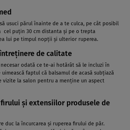
umed
ă usuci părul înainte de a te culca, pe cât posibil
 cel puţin 30 cm distanta şi pe o trepta
rea lui pe timpul nopţii şi ulterior ruperea.
întreţinere de calitate
necesar odată ce te-ai hotărât să le incluzi în
e uimească faptul că balsamul de acasă subţiază
e vizite la salon pentru a menţine un aspect
irului şi extensiilor produsele de
re duc la încurcarea şi ruperea firului de păr.