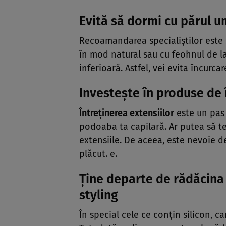
Evită să dormi cu părul 
Recoamandarea specialiştilor este s
în mod natural sau cu feohnul de la
inferioară. Astfel, vei evita încurca
Investeşte în produse de 
Întreţinerea extensiilor
este un pas 
podoaba ta capilară. Ar putea să t
extensiile. De aceea, este nevoie d
plăcut. e.
Ţine departe de rădăcina f
styling
În special cele ce conţin silicon, ca