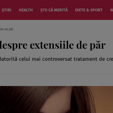
ȘTIRI
HEALTH
ȘTII CĂ MERITĂ
DIETE & SPORT
N
iile de păr
 despre extensiile de păr
 datorită celui mai controversat tratament de cr