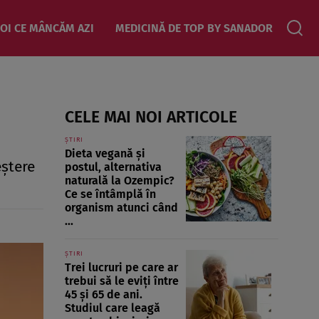
OI CE MÂNCĂM AZI
MEDICINĂ DE TOP BY SANADOR
CELE MAI NOI ARTICOLE
ȘTIRI
Dieta vegană și
eştere
postul, alternativa
naturală la Ozempic?
Ce se întâmplă în
organism atunci când
...
ȘTIRI
Trei lucruri pe care ar
trebui să le eviți între
45 și 65 de ani.
Studiul care leagă