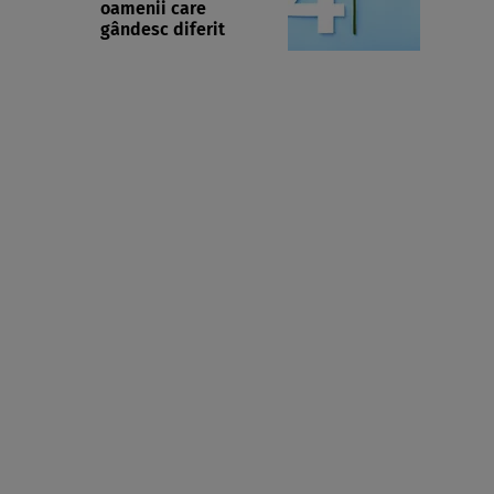
oamenii care
gândesc diferit