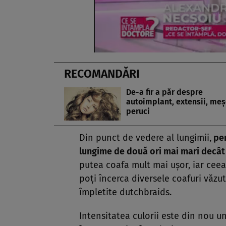
RECOMANDĂRI
De-a fir a păr despre
autoimplant, extensii, meş
peruci
Din punct de vedere al lungimii,
pen
lungime de două ori mai mari decât 
putea coafa mult mai uşor, iar ceea 
poţi încerca diversele coafuri văzute
împletite dutchbraids.
Intensitatea culorii este din nou u