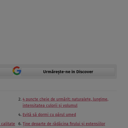
Urmărește-ne in Discover
4 puncte cheie de urmărit: naturaleţe, lungime,
intensitatea culorii şi volumul
Evită să dormi cu părul umed
 calitate
Ţine departe de rădăcina firului şi extensiilor