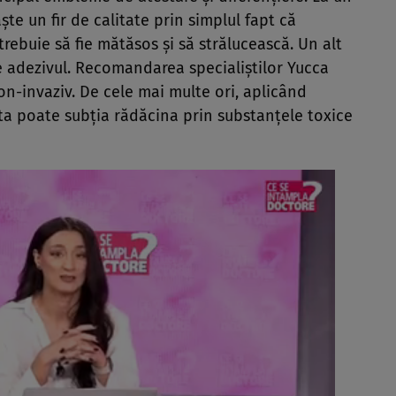
te un fir de calitate prin simplul fapt că
rebuie să fie mătăsos şi să strălucească. Un alt
e adezivul. Recomandarea specialiştilor Yucca
on-invaziv. De cele mai multe ori, aplicând
esta poate subţia rădăcina prin substanţele toxice