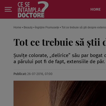
HOME
Home
•
Beauty
•
Îngrijire Frumusețe
•
Tot ce trebuie să ştii despre extens
Tot ce trebuie să ştii
Şuviţe colorate, „delirice” său par bogat
a părului pot fi de fapt, extensiile de păr.
Publicat:
26-07-2016, 07:00