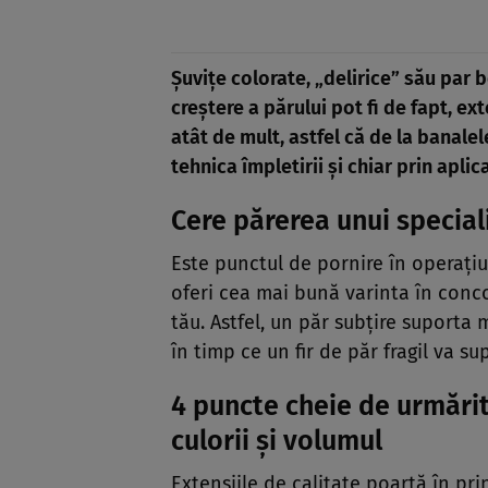
Şuviţe colorate, „delirice” său par
creştere a părului pot fi de fapt, e
atât de mult, astfel că de la banalel
tehnica împletirii şi chiar prin aplic
Cere părerea unui special
Este punctul de pornire în operaţiun
oferi cea mai bună varinta în concor
tău. Astfel, un păr subţire suporta 
în timp ce un fir de păr fragil va s
4 puncte cheie de urmărit
culorii şi volumul
Extensiile de calitate poartă în pr