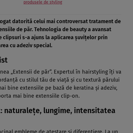
produsele de styling
 bogat datorită celui mai controversat tratament de
xtensiile de păr. Tehnologia de beauty a avansat
e clipsuri s-a ajuns la aplicarea şuviţelor prin
area cu adeziv special.
ist
ea „Extensii de păr”. Expertul în hairstyling îţi va
danţă cu stilul tău de viaţă şi cu textură părului
mai bine extensiile pe bază de keratina şi adeziv,
uporta mai bine extensiile clip-on.
: naturaleţe, lungime, intensitatea
incipal embleme de atestare şi diferenţiere. La un