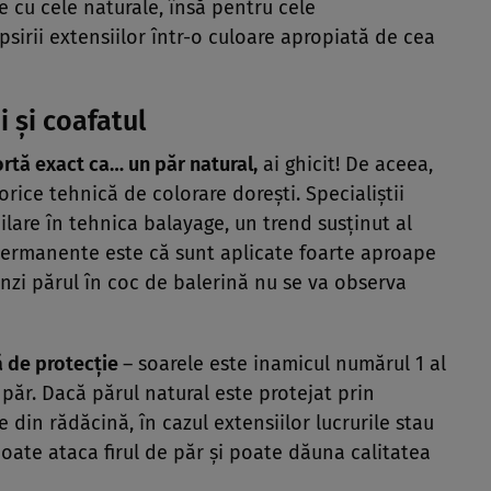
e cu cele naturale, însă pentru cele
psirii extensiilor într-o culoare apropiată de cea
 şi coafatul
ortă exact ca… un păr natural,
ai ghicit! De aceea,
e orice tehnică de colorare doreşti. Specialiştii
lare în tehnica balayage, un trend susţinut al
r permanente este că sunt aplicate foarte aproape
inzi părul în coc de balerină nu se va observa
ă de protecţie
– soarele este inamicul numărul 1 al
 păr. Dacă părul natural este protejat prin
e din rădăcină, în cazul extensiilor lucrurile stau
poate ataca firul de păr şi poate dăuna calitatea