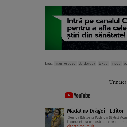
Tags:
fisuri osoase
garderoba
luxatii
moda
p
Urmăreș
Mădălina Drăgoi - Editor
Senior Editor si Fashion Stylist Acum ceva timp, mă aflam la Atena, la o conferinţă internaţională despre
frumuseţe şi industria de profil. În
citește mai mult
glossy. Multe dintre ele erau pa