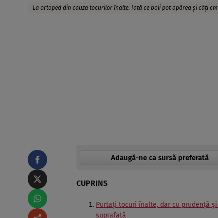
La ortoped din cauza tocurilor înalte. Iată ce boli pot apărea şi câţi cm
Adaugă-ne ca sursă preferată
CUPRINS
Purtaţi tocuri înalte, dar cu prudenţă ş
suprafaţă