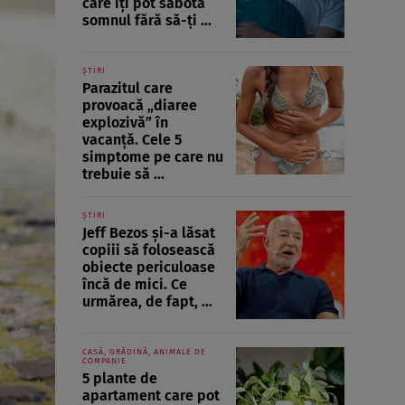
care îți pot sabota
somnul fără să-ți ...
ȘTIRI
Parazitul care
provoacă „diaree
explozivă” în
vacanță. Cele 5
simptome pe care nu
trebuie să ...
ȘTIRI
Jeff Bezos și-a lăsat
copiii să folosească
obiecte periculoase
încă de mici. Ce
urmărea, de fapt, ...
CASĂ, GRĂDINĂ, ANIMALE DE
COMPANIE
5 plante de
apartament care pot