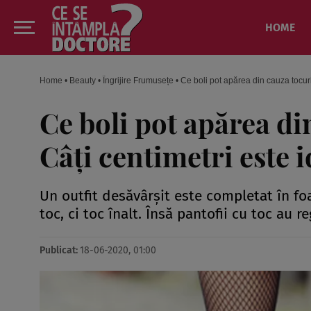
HOME
Home
•
Beauty
•
Îngrijire Frumusețe
•
Ce boli pot apărea din cauza tocuril
Ce boli pot apărea di
Câţi centimetri este i
Un outfit desăvârşit este completat în foa
toc, ci toc înalt. Însă pantofii cu toc au r
Publicat:
18-06-2020, 01:00