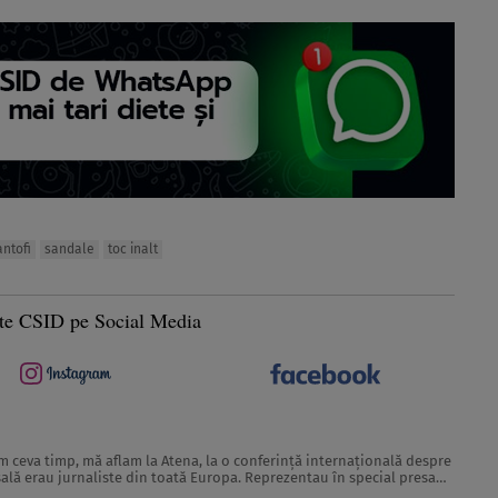
antofi
sandale
toc inalt
te CSID pe Social Media
 sală erau jurnaliste din toată Europa. Reprezentau în special presa
rcă scoase din paginile revistelor pentru ...