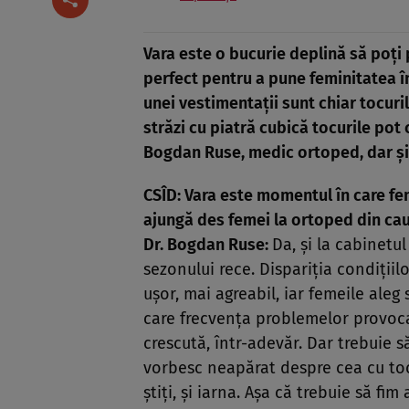
Vara este o bucurie deplină să poţi p
perfect pentru a pune feminitatea în
unei vestimentaţii sunt chiar tocuril
străzi cu piatră cubică tocurile po
Bogdan Ruse, medic ortoped,
dar şi
CSÎD: Vara este momentul în care feme
ajungă des femei la ortoped din ca
Dr. Bogdan Ruse:
Da, şi la cabinetu
sezonului rece. Dispariţia condiţii
uşor, mai agreabil, iar femeile aleg
care frecvenţa problemelor provoca
crescută, într-adevăr. Dar trebuie 
vorbesc neapărat despre cea cu toc
ştiţi, şi iarna. Aşa că trebuie să f