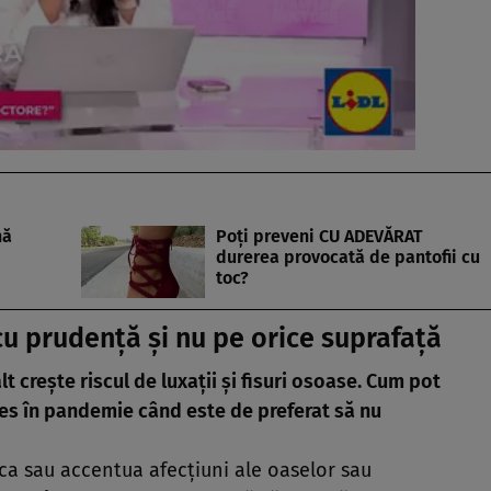
nă
Poţi preveni CU ADEVĂRAT
durerea provocată de pantofii cu
toc?
 cu prudenţă şi nu pe orice suprafaţă
lt creşte riscul de luxaţii şi fisuri osoase. Cum pot
ales în pandemie când este de preferat să nu
ca sau accentua afecţiuni ale oaselor sau