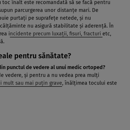
 cu toc înalt este recomandată să se facă pentru
supun parcurgerea unor distanţe mari. De
buie purtaţi pe suprafeţe netede, şi nu
călţăminte nu asigură stabilitate şi aderenţă. În
rea i
ncidente precum luxaţii, fisuri, fracturi
etc,
ă.
deale pentru sănătate?
 din punctul de vedere al unui medic ortoped?
de vedere, şi pentru a nu vedea prea mulţi
i mult sau mai puţin grave
, înălţimea tocului este