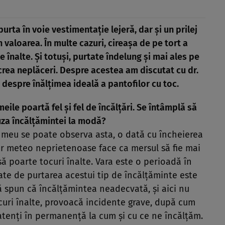
urta în voie vestimentaţie lejeră, dar şi un prilej
 valoarea. În multe cazuri, cireaşa de pe tort a
e înalte. Şi totuşi, purtate îndelung şi mai ales pe
t crea neplăceri. Despre acestea am discutat cu
dr.
 despre înălţimea ideală a pantofilor cu toc.
ile poartă fel şi fel de încălţări. Se întâmplă să
uza încălţămintei la modă?
l meu se poate observa asta, o dată cu încheierea
lor meteo neprietenoase face ca mersul să fie mai
 să poarte tocuri înalte. Vara este o perioadă în
te de purtarea acestui tip de încălţăminte este
să spun că încălţămintea neadecvată, şi aici nu
uri înalte, provoacă incidente grave, după cum
im atenţi în permanenţă la cum şi cu ce ne încălţăm.