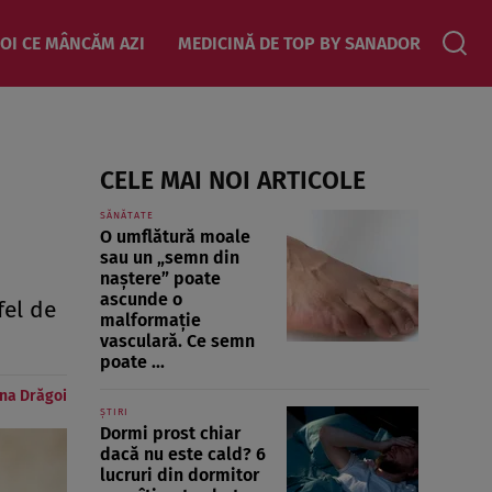
OI CE MÂNCĂM AZI
MEDICINĂ DE TOP BY SANADOR
CELE MAI NOI ARTICOLE
SĂNĂTATE
O umflătură moale
sau un „semn din
naștere” poate
ascunde o
fel de
malformație
vasculară. Ce semn
poate ...
na Drăgoi
ȘTIRI
Dormi prost chiar
dacă nu este cald? 6
lucruri din dormitor