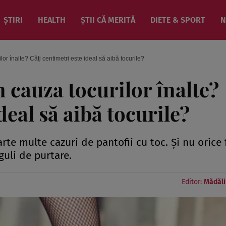
ȘTIRI
HEALTH
ȘTII CĂ MERITĂ
DIETE & SPORT
N
or înalte? Câţi centimetri este ideal să aibă tocurile?
n cauza tocurilor înalte?
deal să aibă tocurile?
rte multe cazuri de pantofii cu toc. Şi nu orice 
eguli de purtare.
Editor:
Mădăli