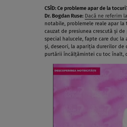
CSÎD: Ce probleme apar de la tocuri
Dr. Bogdan Ruse:
Dacă ne referim la
notabile, problemele reale apar la 
cauzat de presiunea crescută şi de p
special halucele, fapte care duc la 
şi, deseori, la apariţia durerilor 
purtării încălţămintei cu toc înalt,