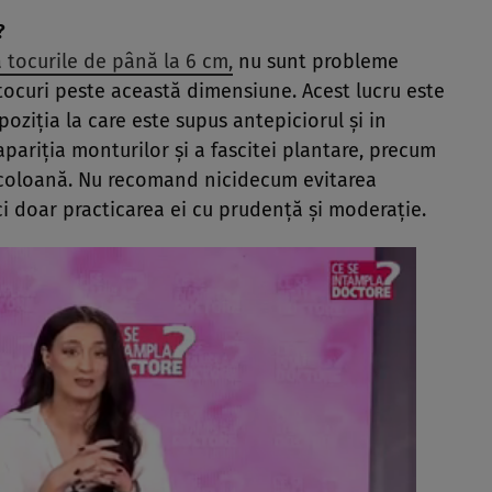
?
 tocurile de până la 6 cm,
nu sunt probleme
tocuri peste această dimensiune. Acest lucru este
oziţia la care este supus antepiciorul şi in
apariţia monturilor şi a fascitei plantare, precum
de coloană. Nu recomand nicidecum evitarea
 ci doar practicarea ei cu prudenţă şi moderaţie.