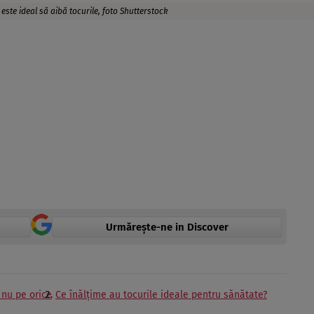
 este ideal să aibă tocurile, foto Shutterstock
Urmărește-ne in Discover
i nu pe orice
Ce înălţime au tocurile ideale pentru sănătate?