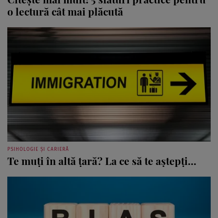
o lectură cât mai plăcută
PSIHOLOGIE ȘI CARIERĂ
Te muți în altă țară? La ce să te aștepți…