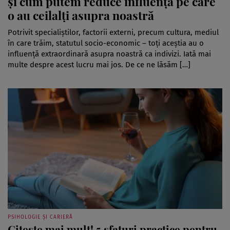
și cum putem reduce influența pe care
o au ceilalți asupra noastră
Potrivit specialiștilor, factorii externi, precum cultura, mediul
în care trăim, statutul socio-economic – toți aceștia au o
influență extraordinară asupra noastră ca indivizi. Iată mai
multe despre acest lucru mai jos. De ce ne lăsăm […]
PSIHOLOGIE ȘI CARIERĂ
Citește mai mult! 5 sfaturi practice pentru