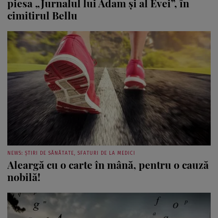
piesa „Jurnalul lui Adam şi al Evei”, în
cimitirul Bellu
NEWS: ȘTIRI DE SĂNĂTATE, SFATURI DE LA MEDICI
Aleargă cu o carte în mână, pentru o cauză
nobilă!