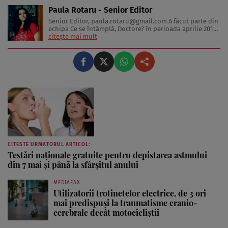
Paula Rotaru - Senior Editor
Senior Editor,
paula.rotaru@gmail.com
A făcut parte din
echipa Ce se întâmplă, Doctore? în perioada aprilie 2013-
decembrie 2023. Articolele sale cuprind informații despre
citește mai mult
diverse afecțiuni, alimentația echilibrată, îngrijirea pielii
și sănătatea emoțională. Colaborări: Viața ...
CITESTE URMATORUL ARTICOL:
Testări naţionale gratuite pentru depistarea astmului
din 7 mai şi până la sfârşitul anului
MEDIAFAX
Utilizatorii trotinetelor electrice, de 3 ori
mai predispuși la traumatisme cranio-
cerebrale decât motocicliștii