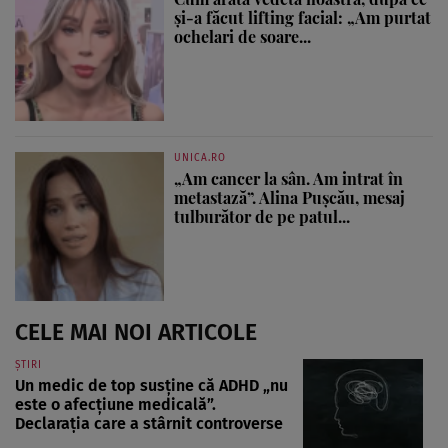
și-a făcut lifting facial: „Am purtat
ochelari de soare...
UNICA.RO
„Am cancer la sân. Am intrat în
metastază”. Alina Pușcău, mesaj
tulburător de pe patul...
CELE MAI NOI ARTICOLE
ȘTIRI
Un medic de top susține că ADHD „nu
este o afecțiune medicală”.
Declarația care a stârnit controverse