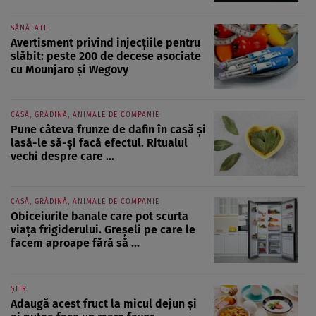
SĂNĂTATE
Avertisment privind injecțiile pentru
slăbit: peste 200 de decese asociate
cu Mounjaro și Wegovy
CASĂ, GRĂDINĂ, ANIMALE DE COMPANIE
Pune câteva frunze de dafin în casă și
lasă-le să-și facă efectul. Ritualul
vechi despre care ...
CASĂ, GRĂDINĂ, ANIMALE DE COMPANIE
Obiceiurile banale care pot scurta
viața frigiderului. Greșeli pe care le
facem aproape fără să ...
ȘTIRI
Adaugă acest fruct la micul dejun și