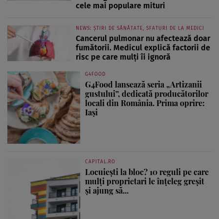
cele mai populare mituri
NEWS: ȘTIRI DE SĂNĂTATE, SFATURI DE LA MEDICI
Cancerul pulmonar nu afectează doar
fumătorii. Medicul explică factorii de
risc pe care mulți îi ignoră
G4FOOD
G4Food lansează seria „Artizanii
gustului”, dedicată producătorilor
locali din România. Prima oprire:
Iași
CAPITAL.RO
Locuiești la bloc? 10 reguli pe care
mulți proprietari le înțeleg greșit
și ajung să...