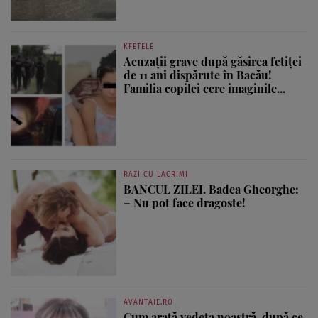
KFETELE
Acuzații grave după găsirea fetiței
de 11 ani dispărute în Bacău!
Familia copilei cere imaginile...
RAZI CU LACRIMI
BANCUL ZILEI. Badea Gheorghe:
– Nu pot face dragoste!
AVANTAJE.RO
Cum arată vedeta noastră, după ce