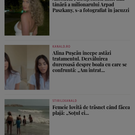
tânără a milionarului Arpad
Paszkany, s-a fotografiat în jacuzzi
KANALD.RO
Alina Pușcău începe astăzi
tratamentul. Dezvăluirea
dureroasă despre boala cu care se
confruntă: „Am intrat...
STIRILEKANALD
Femeie lovită de trăsnet când făcea
plajă: „Soțul ei...