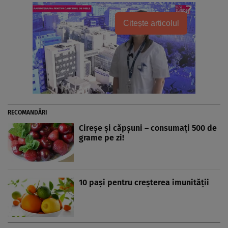
Citește articolul
RECOMANDĂRI
Cireşe şi căpşuni – consumaţi 500 de
grame pe zi!
10 paşi pentru creşterea imunităţii