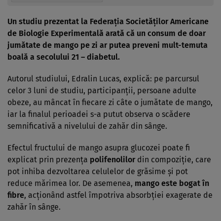
Un studiu prezentat la Federaţia Societăţilor Americane
de Biologie Experimentală arată că un consum de doar
jumătate de mango pe zi ar putea preveni mult-temuta
boală a secolului 21 – diabetul.
Autorul studiului, Edralin Lucas, explică: pe parcursul
celor 3 luni de studiu, participanţii, persoane adulte
obeze, au mâncat în fiecare zi câte o jumătate de mango,
iar la finalul perioadei s-a putut observa o scădere
semnificativă a nivelului de zahăr din sânge.
Efectul fructului de mango asupra glucozei poate fi
explicat prin prezenţa
polifenolilor
din compoziţie, care
pot inhiba dezvoltarea celulelor de grăsime şi pot
reduce mărimea lor. De asemenea,
mango este bogat în
fibre
, acţionând astfel împotriva absorbţiei exagerate de
zahăr în sânge.