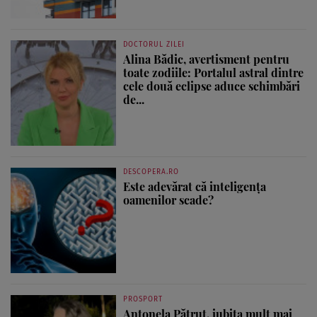
DOCTORUL ZILEI
Alina Bădic, avertisment pentru
toate zodiile: Portalul astral dintre
cele două eclipse aduce schimbări
de...
DESCOPERA.RO
Este adevărat că inteligența
oamenilor scade?
PROSPORT
Antonela Pătruț, iubita mult mai