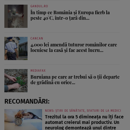
GANDUL.RO
În timp ce România și Europa fierb la
peste 40°C, într-o țară din...
CANCAN
4.000 lei amendă tuturor românilor care
locuiesc la casă și fac acest lucru...
MEDIAFAX
Buruiana pe care ar trebui să o ții departe
de grădină cu orice...
RECOMANDĂRI:
NEWS: ȘTIRI DE SĂNĂTATE, SFATURI DE LA MEDICI
Trezitul la ora 5 dimineața nu îți face
automat creierul mai productiv. Un
neurolog demontează unul dintre