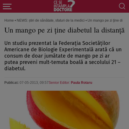
Home
•
NEWS: știri de sănătate, sfaturi de la medici
•
Un mango pe zi ţine diabet
Un mango pe zi ţine diabetul la distanţă
Un studiu prezentat la Federaţia Societăţilor
Americane de Biologie Experimentală arată că un
consum de doar jumătate de mango pe zi ar
putea preveni mult-temuta boală a secolului 21 –
diabetul.
Publicat:
07-05-2013, 09:57
Senior Editor:
Paula Rotaru