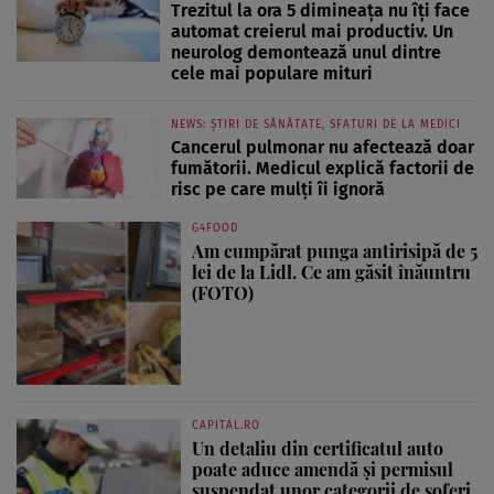
Trezitul la ora 5 dimineața nu îți face
automat creierul mai productiv. Un
neurolog demontează unul dintre
cele mai populare mituri
NEWS: ȘTIRI DE SĂNĂTATE, SFATURI DE LA MEDICI
Cancerul pulmonar nu afectează doar
fumătorii. Medicul explică factorii de
risc pe care mulți îi ignoră
G4FOOD
Am cumpărat punga antirisipă de 5
lei de la Lidl. Ce am găsit înăuntru
(FOTO)
CAPITAL.RO
Un detaliu din certificatul auto
poate aduce amendă și permisul
suspendat unor categorii de șoferi