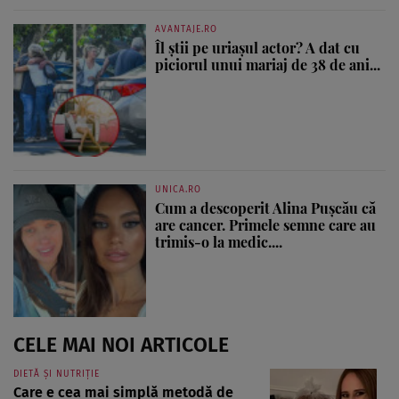
AVANTAJE.RO
Îl știi pe uriașul actor? A dat cu
piciorul unui mariaj de 38 de ani...
UNICA.RO
Cum a descoperit Alina Pușcău că
are cancer. Primele semne care au
trimis-o la medic....
CELE MAI NOI ARTICOLE
DIETĂ ȘI NUTRIȚIE
Care e cea mai simplă metodă de