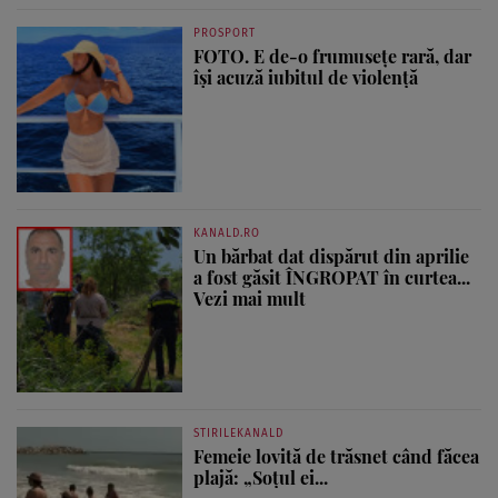
PROSPORT
FOTO. E de-o frumusețe rară, dar
își acuză iubitul de violență
KANALD.RO
Un bărbat dat dispărut din aprilie
a fost găsit ÎNGROPAT în curtea...
Vezi mai mult
STIRILEKANALD
Femeie lovită de trăsnet când făcea
plajă: „Soțul ei...