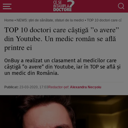
Home
•
NEWS: știri de sănătate, sfaturi de la medici
•
TOP 10 doctori care câştig
TOP 10 doctori care câştigă ”o avere”
din Youtube. Un medic român se află
printre ei
OnBuy a realizat un clasament al medicilor care
câştigă ”o avere” din Youtube, iar în TOP se află şi
un medic din România.
Publicat:
23-03-2020, 17:03
Redactor-șef:
Alexandra Necșoiu