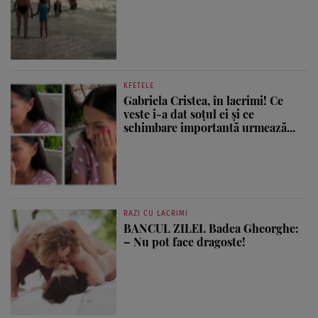
KFETELE
Gabriela Cristea, în lacrimi! Ce
veste i-a dat soțul ei și ce
schimbare importantă urmează...
RAZI CU LACRIMI
BANCUL ZILEI. Badea Gheorghe:
– Nu pot face dragoste!