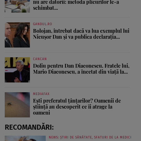
nu are datorii: metoda plicurilor le-a
schimbat...
GANDUL.RO
Bolojan, întrebat dacă va lua exemplul lui
Nicușor Dan și va publica declarația...
CANCAN
Doliu pentru Dan Diaconescu. Fratele lui,
Mario Diaconescu, a încetat din viață la...
MEDIAFAX
Ești preferatul țânțarilor? Oamenii de
știință au descoperit ce îi atrage la
oameni
RECOMANDĂRI:
NEWS: ȘTIRI DE SĂNĂTATE, SFATURI DE LA MEDICI