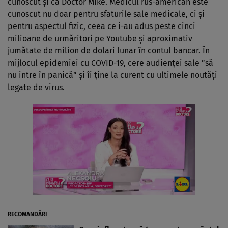
cunoscut şi ca Doctor Mike. Medicul rus-american este
cunoscut nu doar pentru sfaturile sale medicale, ci şi
pentru aspectul fizic, ceea ce i-au adus peste cinci
milioane de urmăritori pe Youtube şi aproximativ
jumătate de milion de dolari lunar în contul bancar. În
mijlocul epidemiei cu COVID-19, cere audienţei sale ”să
nu intre în panică” şi îi ţine la curent cu ultimele noutăţi
legate de virus.
RECOMANDĂRI