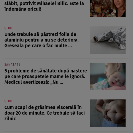
slăbit, potrivit Mihaelei Bilic. Este la
îndemâna oricui!
ȘTIRI
Unde trebuie să păstrezi folia de
aluminiu pentru a nu se deteriora.
Greșeala pe care o fac multe ...
SĂNĂTATE
5 probleme de sănătate după naștere
pe care proaspetele mame le ignoră.
Medicul avertizează: „Nu ...
ȘTIRI
Cum scapi de grăsimea viscerală în
doar 20 de minute. Ce trebuie să faci
zilnic