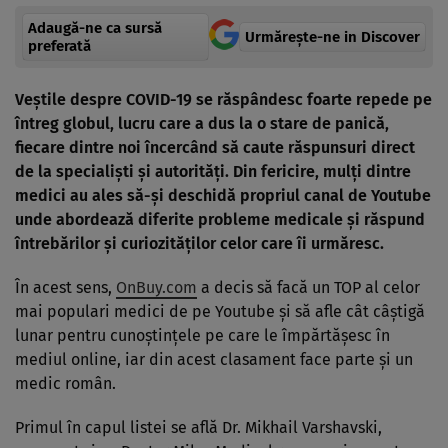
Adaugă-ne ca sursă
Urmărește-ne in Discover
preferată
Veştile despre COVID-19 se răspândesc foarte repede pe
întreg globul, lucru care a dus la o stare de panică,
fiecare dintre noi încercând să caute răspunsuri direct
de la specialişti şi autorităţi. Din fericire, mulţi dintre
medici au ales să-şi deschidă propriul canal de Youtube
unde abordează diferite probleme medicale şi răspund
întrebărilor şi curiozităţilor celor care îi urmăresc.
În acest sens,
OnBuy.com
a decis să facă un TOP al celor
mai populari medici de pe Youtube şi să afle cât câştigă
lunar pentru cunoştinţele pe care le împărtăşesc în
mediul online, iar din acest clasament face parte şi un
medic român.
Primul în capul listei se află Dr. Mikhail Varshavski,