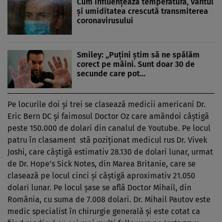
Cum influenţează temperatura, vântul
şi umiditatea crescută transmiterea
coronavirusului
Smiley: „Puţini ştim să ne spălăm
corect pe mâini. Sunt doar 30 de
secunde care pot…
Pe locurile doi şi trei se clasează medicii americani Dr.
Eric Bern DC şi faimosul Doctor Oz care amândoi câştigă
peste 150.000 de dolari din canalul de Youtube. Pe locul
patru în clasament stă poziţionat medicul rus Dr. Vivek
Joshi, care câştigă estimativ 28.130 de dolari lunar, urmat
de Dr. Hope’s Sick Notes, din Marea Britanie, care se
clasează pe locul cinci şi câştigă aproximativ 21.050
dolari lunar. Pe locul şase se află Doctor Mihail, din
România, cu suma de 7.008 dolari. Dr. Mihail Pautov este
medic specialist în chirurgie generală şi este cotat ca