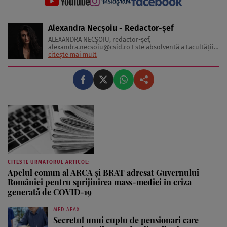
Alexandra Necșoiu - Redactor-șef
ALEXANDRA NECŞOIU, redactor-șef,
alexandra.necsoiu@csid.ro
Este absolventă a Facultăţii
de Jurnalism şi Ştiinţele Comunicării şi deţine o diplomă
citește mai mult
de master în Producţie Multimedia şi Audio-Video.
Iubeşte să scrie şi nu se vede făcând altceva, acesta fiind
visul ei încă de pe ...
CITESTE URMATORUL ARTICOL:
Apelul comun al ARCA şi BRAT adresat Guvernului
României pentru sprijinirea mass-mediei în criza
generată de COVID-19
MEDIAFAX
Secretul unui cuplu de pensionari care