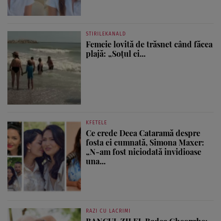
STIRILEKANALD
Femeie lovită de trăsnet când făcea
plajă: „Soțul ei...
KFETELE
Ce crede Deea Cataramă despre
fosta ei cumnată, Simona Maxer:
„N-am fost niciodată invidioase
una...
RAZI CU LACRIMI