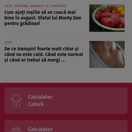
CASĂ, GRĂDINĂ, ANIMALE DE COMPANIE
Cum ajuți roșiile să se coacă mai
bine în august. Sfatul lui Monty Don
pentru grădinari
ȘTIRI
De ce transpiri foarte mult chiar și
când nu este cald. Când este normal
și când ar trebui să mergi ...
Calculator
Calorii
Calculator