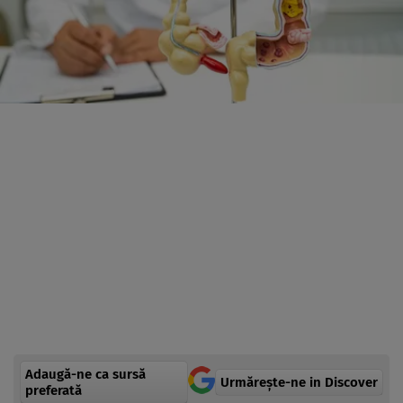
Adaugă-ne ca sursă
Urmărește-ne in Discover
preferată