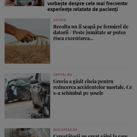
vorbește despre cele mai frecvente
experiențe relatate de pacienți
G4FOOD
Recolta nu îi scapă pe fermieri de
datorii / Peste jumătate ar putea
risca executarea...
CAPITAL.RO
Grecia a găsit cheia pentru
reducerea accidentelor mortale. Ce
s-a schimbat pe șosele
DESCOPERA.RO
Cercetătorii au creat câini la care