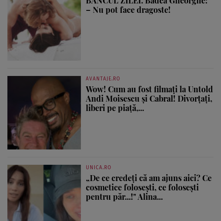
BANCUL ZILEI. Badea Gheorghe:
– Nu pot face dragoste!
AVANTAJE.RO
Wow! Cum au fost filmați la Untold
Andi Moisescu și Cabral! Divorțați,
liberi pe piață,...
UNICA.RO
„De ce credeți că am ajuns aici? Ce
cosmetice folosești, ce folosești
pentru păr...!" Alina...