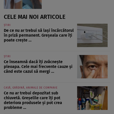
CELE MAI NOI ARTICOLE
ȘTIRI
De ce nu ar trebui să lași încărcătorul
în priză permanent. Greșeala care îți
poate crește ...
ȘTIRI
Ce înseamnă dacă îți zvâcnește
pleoapa. Cele mai frecvente cauze și
când este cazul să mergi ...
CASĂ, GRĂDINĂ, ANIMALE DE COMPANIE
Ce nu ar trebui depozitat sub
chiuvetă. Greșelile care îți pot
deteriora produsele și pot crea
probleme ...