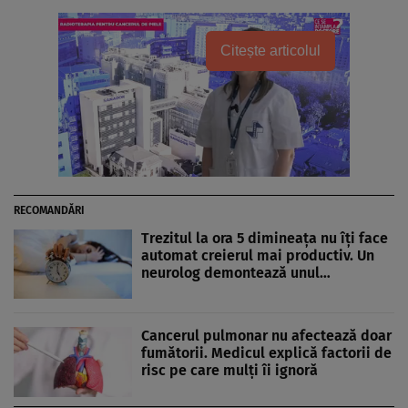
Citește articolul
RECOMANDĂRI
Trezitul la ora 5 dimineața nu îți face
automat creierul mai productiv. Un
neurolog demontează unul…
Cancerul pulmonar nu afectează doar
fumătorii. Medicul explică factorii de
risc pe care mulți îi ignoră