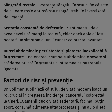
Sângerări rectale
– Prezența sângelui în scaun, fie că este
de culoare roșie aprinsă sau neagră, trebuie investigată
de urgență.
Senzația constantă de defecație
– Sentimentul de a
avea nevoie să mergi la toaletă, chiar dacă abia ai fost,
poate fi un simptom al unui cancer colorectal avansat.
Dureri abdominale persistente și pierdere inexplicabilă
în greutate
– Balonarea, crampele abdominale severe și
scăderea bruscă în greutate sunt semne ce nu trebuie
ignorate.
Factori de risc și prevenție
Dr. Soliman subliniază că stilul de viață modern joacă un
rol crucial în creșterea incidenței cancerului colorectal
la tineri. „Oamenii duc o viață sedentară, fac mai puțin
sport, consumă alimente ultraprocesate și nu au o dietă