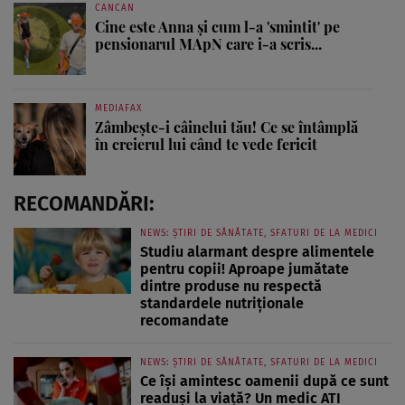
CANCAN
Cine este Anna și cum l-a 'smintit' pe
pensionarul MApN care i-a scris...
MEDIAFAX
Zâmbește-i câinelui tău! Ce se întâmplă
în creierul lui când te vede fericit
RECOMANDĂRI:
NEWS: ȘTIRI DE SĂNĂTATE, SFATURI DE LA MEDICI
Studiu alarmant despre alimentele
pentru copii! Aproape jumătate
dintre produse nu respectă
standardele nutriționale
recomandate
NEWS: ȘTIRI DE SĂNĂTATE, SFATURI DE LA MEDICI
Ce își amintesc oamenii după ce sunt
readuși la viață? Un medic ATI