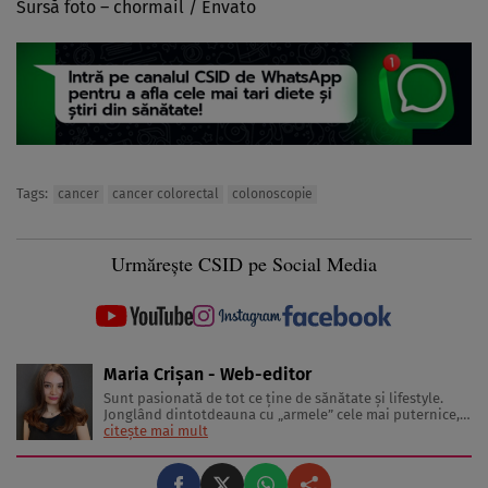
Sursă foto –
chormail
/ Envato
Tags:
cancer
cancer colorectal
colonoscopie
Urmărește CSID pe Social Media
Maria Crișan - Web-editor
Sunt pasionată de tot ce ține de sănătate și lifestyle.
Jonglând dintotdeauna cu „armele” cele mai puternice,
cuvintele, îmi place să împărtășesc cu cititorii diverse
citește mai mult
sfaturi și idei despre tot ceea ce înseamnă o viață trăită
sănătos și frumos. Lucrez în jurnalism de 3 ani, ...