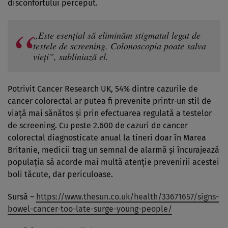
disconfortului perceput.
„Este esențial să eliminăm stigmatul legat de
testele de screening. Colonoscopia poate salva
vieți”, subliniază el.
Potrivit Cancer Research UK, 54% dintre cazurile de
cancer colorectal ar putea fi prevenite printr-un stil de
viață mai sănătos și prin efectuarea regulată a testelor
de screening. Cu peste 2.600 de cazuri de cancer
colorectal diagnosticate anual la tineri doar în Marea
Britanie, medicii trag un semnal de alarmă și încurajează
populația să acorde mai multă atenție prevenirii acestei
boli tăcute, dar periculoase.
Sursă –
https://www.thesun.co.uk/health/33671657/signs-
bowel-cancer-too-late-surge-young-people/