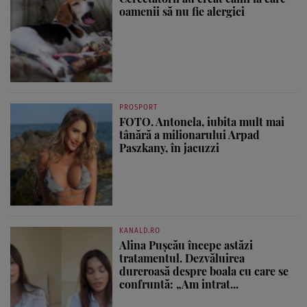
oamenii să nu fie alergici
PROSPORT
FOTO. Antonela, iubita mult mai
tânără a milionarului Arpad
Paszkany, în jacuzzi
KANALD.RO
Alina Pușcău începe astăzi
tratamentul. Dezvăluirea
dureroasă despre boala cu care se
confruntă: „Am intrat...