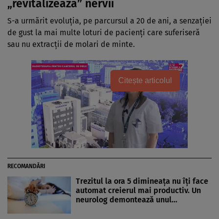
„revitalizează” nervii
S-a urmărit evoluția, pe parcursul a 20 de ani, a senzației
de gust la mai multe loturi de pacienți care suferiseră
sau nu extracții de molari de minte.
Citește articolul
RECOMANDĂRI
Trezitul la ora 5 dimineața nu îți face
automat creierul mai productiv. Un
neurolog demontează unul…