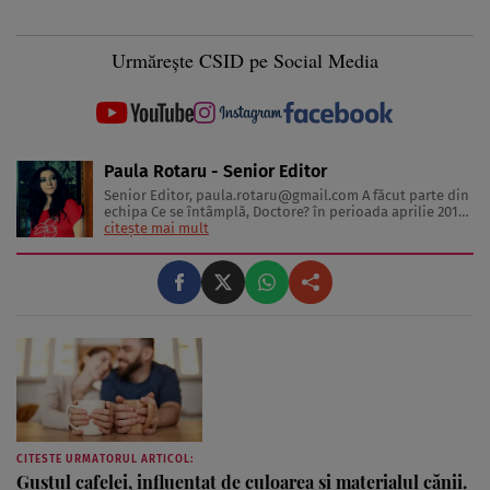
Urmărește CSID pe Social Media
Paula Rotaru - Senior Editor
Senior Editor,
paula.rotaru@gmail.com
A făcut parte din
echipa Ce se întâmplă, Doctore? în perioada aprilie 2013-
decembrie 2023. Articolele sale cuprind informații despre
citește mai mult
diverse afecțiuni, alimentația echilibrată, îngrijirea pielii
și sănătatea emoțională. Colaborări: Viața ...
CITESTE URMATORUL ARTICOL:
Gustul cafelei, influențat de culoarea și materialul cănii.