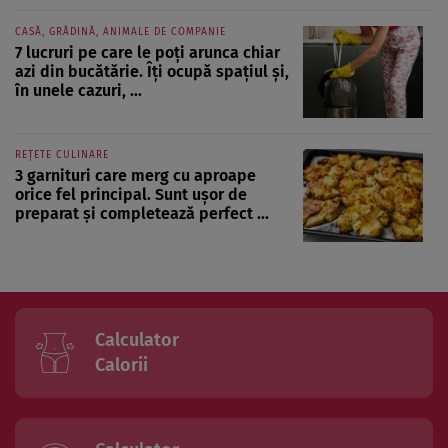
CASĂ, GRĂDINĂ, ANIMALE DE COMPANIE
7 lucruri pe care le poți arunca chiar
azi din bucătărie. Îți ocupă spațiul și,
în unele cazuri, ...
REȚETE CULINARE
3 garnituri care merg cu aproape
orice fel principal. Sunt ușor de
preparat și completează perfect ...
Calculator
Calorii