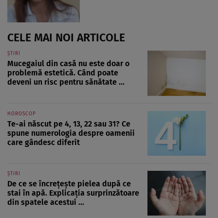
CELE MAI NOI ARTICOLE
ȘTIRI
Mucegaiul din casă nu este doar o
problemă estetică. Când poate
deveni un risc pentru sănătate ...
HOROSCOP
Te-ai născut pe 4, 13, 22 sau 31? Ce
spune numerologia despre oamenii
care gândesc diferit
ȘTIRI
De ce se încrețește pielea după ce
stai în apă. Explicația surprinzătoare
din spatele acestui ...