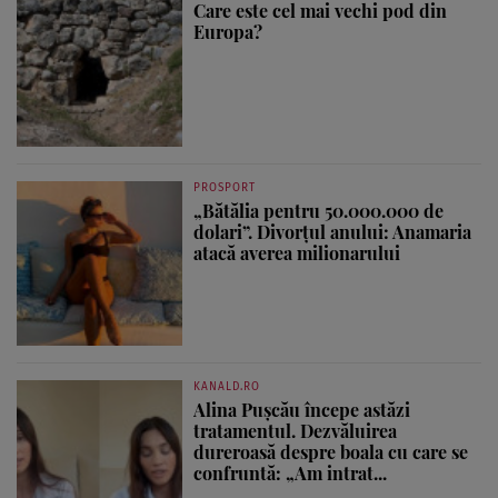
Care este cel mai vechi pod din
Europa?
PROSPORT
„Bătălia pentru 50.000.000 de
dolari”. Divorțul anului: Anamaria
atacă averea milionarului
KANALD.RO
Alina Pușcău începe astăzi
tratamentul. Dezvăluirea
dureroasă despre boala cu care se
confruntă: „Am intrat...