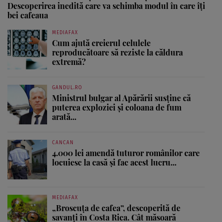
Descoperirea inedită care va schimba modul în care îți
bei cafeaua
MEDIAFAX
Cum ajută creierul celulele
reproducătoare să reziste la căldura
extremă?
GANDUL.RO
Ministrul bulgar al Apărării susține că
puterea exploziei și coloana de fum
arată...
CANCAN
4.000 lei amendă tuturor românilor care
locuiesc la casă și fac acest lucru...
MEDIAFAX
„Broscuța de cafea”, descoperită de
savanți în Costa Rica. Cât măsoară