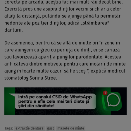
corectă pe arcadă, aceștia fac mai mult rău decât bine.
Exercită presiune asupra dinților vecini și chiar a celor
aflați la distanță, putându-se ajunge până la permutări
nedorite ale poziției dinților, adică „strâmbarea”
danturii.
De asemenea, pentru că se află de multe ori în zone în
care ajungem cu greu cu periuța de dinți, ei se cariază
sau favorizează apariția pungilor parodontale. Acestea
ar fi câteva dintre motivele pentru care molarii de minte
ajung în foarte multe cazuri să fie scoși”, explică medicul
stomatolog Sorina Stroe.
Tags:
extractie dentara
gust
masele de minte