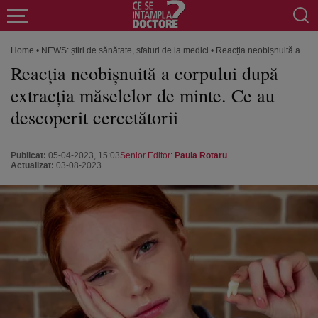
Home
•
NEWS: știri de sănătate, sfaturi de la medici
•
Reacția neobișnuită a corp
Reacția neobișnuită a corpului după
extracția măselelor de minte. Ce au
descoperit cercetătorii
Publicat:
05-04-2023, 15:03
Senior Editor:
Paula Rotaru
Actualizat:
03-08-2023