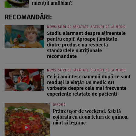
micuțul amfibian?
RECOMANDĂRI:
NEWS: ȘTIRI DE SĂNĂTATE, SFATURI DE LA MEDICI
Studiu alarmant despre alimentele
pentru copii! Aproape jumătate
dintre produse nu respectă
standardele nutriționale
recomandate
NEWS: ȘTIRI DE SĂNĂTATE, SFATURI DE LA MEDICI
Ce își amintesc oamenii după ce sunt
readuși la viață? Un medic ATI
vorbește despre cele mai frecvente
experiențe relatate de pacienți
G4FOOD
Prânz ușor de weekend. Salată
colorată cu două feluri de quinoa,
năut și legume