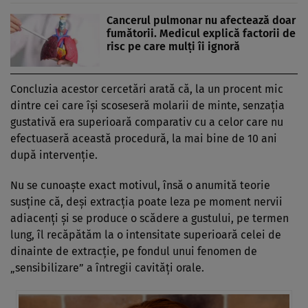
Cancerul pulmonar nu afectează doar
fumătorii. Medicul explică factorii de
risc pe care mulți îi ignoră
Concluzia acestor cercetări arată că, la un procent mic
dintre cei care își scoseseră molarii de minte, senzația
gustativă era superioară comparativ cu a celor care nu
efectuaseră această procedură, la mai bine de 10 ani
după intervenție.
Nu se cunoaște exact motivul, însă o anumită teorie
susține că, deși extracția poate leza pe moment nervii
adiacenți și se produce o scădere a gustului, pe termen
lung, îl recăpătăm la o intensitate superioară celei de
dinainte de extracție, pe fondul unui fenomen de
„sensibilizare” a întregii cavități orale.