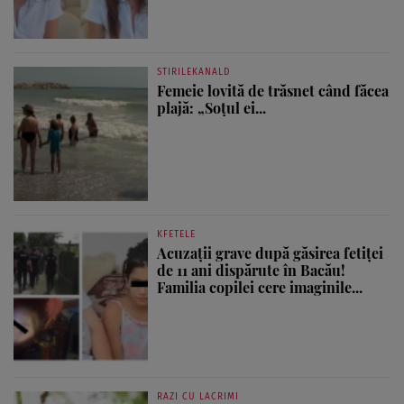
STIRILEKANALD
Femeie lovită de trăsnet când făcea
plajă: „Soțul ei...
KFETELE
Acuzații grave după găsirea fetiței
de 11 ani dispărute în Bacău!
Familia copilei cere imaginile...
RAZI CU LACRIMI