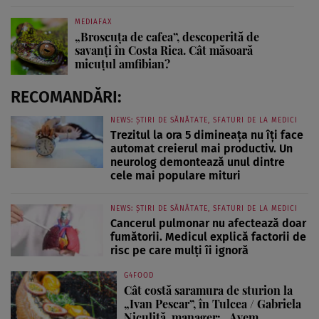
MEDIAFAX
„Broscuța de cafea”, descoperită de
savanți în Costa Rica. Cât măsoară
micuțul amfibian?
RECOMANDĂRI:
NEWS: ȘTIRI DE SĂNĂTATE, SFATURI DE LA MEDICI
Trezitul la ora 5 dimineața nu îți face
automat creierul mai productiv. Un
neurolog demontează unul dintre
cele mai populare mituri
NEWS: ȘTIRI DE SĂNĂTATE, SFATURI DE LA MEDICI
Cancerul pulmonar nu afectează doar
fumătorii. Medicul explică factorii de
risc pe care mulți îi ignoră
G4FOOD
Cât costă saramura de sturion la
„Ivan Pescar”, în Tulcea / Gabriela
Niculiță, manager: „Avem...