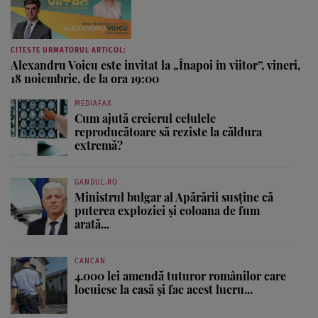
CITESTE URMATORUL ARTICOL:
Alexandru Voicu este invitat la „Înapoi în viitor”, vineri,
18 noiembrie, de la ora 19:00
MEDIAFAX
Cum ajută creierul celulele
reproducătoare să reziste la căldura
extremă?
GANDUL.RO
Ministrul bulgar al Apărării susține că
puterea exploziei și coloana de fum
arată...
CANCAN
4.000 lei amendă tuturor românilor care
locuiesc la casă și fac acest lucru...