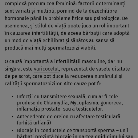
complexă precum cea feminină: factorii determinanţi
sunt variaţi şi multipli, pornind de la dezechilibre
hormonale până la probleme fizice sau psihologice. De
asemenea, şi stilul de viaţă poate juca un rol important
în cauzarea infertilităţii, de aceea bărbaţii care adoptă
un mod de viaţă echilibrat şi sănătos au şanse să
producă mai mulţi spermatozoizi viabili.
O cauză importantă a infertilităţii masculine, dar nu
singura, este
varicocelul
, reprezentat de vasele dilatate
de pe scrot, care pot duce la reducerea numărului şi
calităţii spermatozoizilor. Alte cauze pot fi:
Infecţii cu transmitere sexuală, cum ar fi cele
produse de Chlamydia, Mycoplasma,
gonoreea
,
inflamația prostatei sau a testiculelor.
Antecedente de oreion cu afectare testiculară
(orhită urliană)
Blocaje în conductele ce transportă sperma – unii
bărbaţi prezintă blocaje în partea epididimului sau