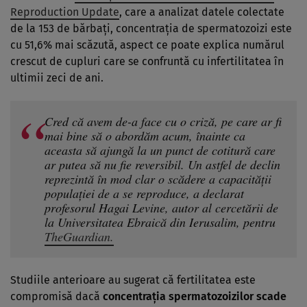
Reproduction Update
, care a analizat datele colectate
de la 153 de bărbați, concentrația de spermatozoizi este
cu 51,6% mai scăzută, aspect ce poate explica numărul
crescut de cupluri care se confruntă cu infertilitatea în
ultimii zeci de ani.
Cred că avem de-a face cu o criză, pe care ar fi
mai bine să o abordăm acum, înainte ca
aceasta să ajungă la un punct de cotitură care
ar putea să nu fie reversibil. Un astfel de declin
reprezintă în mod clar o scădere a capacității
populației de a se reproduce, a declarat
profesorul Hagai Levine, autor al cercetării de
la Universitatea Ebraică din Ierusalim, pentru
TheGuardian.
Studiile anterioare au sugerat că fertilitatea este
compromisă dacă
concentrația spermatozoizilor scade