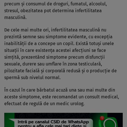
precum şi consumul de droguri, fumatul, alcoolul,
stresul, obezitatea pot determina infertilitatea
masculină.
De cele mai multe ori, infertilitatea masculină nu
prezintă semne sau simptome evidente, cu excepţia
inabilităţii de a concepe un copil. Există totuşi unele
situaţii în care existenţa acestei afecţiuni se face
simţită, prezentând simptome precum disfuncţii
sexuale, durere sau umflare în zona testiculară,
pilozitate facială şi corporală redusă şi o producţie de
spermă sub nivelul normal.
În cazul în care bărbatul acuză una sau mai multe din
aceste simptome, este recomandat un consult medical,
efectuat de regulă de un medic urolog.