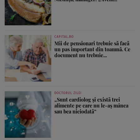
CAPITAL.RO
Mii de pensionari trebuie să facă
un pas important din toamnă. Ce
document nu trebuie...
DOCTORUL ZILEI
„Sunt cardiolog și există trei
alimente pe care nu le-aș mânca
sau bea niciodată”