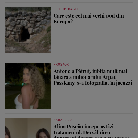
DESCOPERA.RO
Care este cel mai vechi pod din
Europa?
PROSPORT
Antonela Pătruț, iubita mult mai
tânără a milionarului Arpad
Paszkany, s-a fotografiat în jacuzzi
KANALD.RO
Alina Pușcău începe astăzi
tratamentul. Dezvăluirea