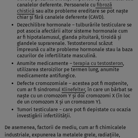
canalelor deferente. Persoanele cu
fibroză
chistică
sau alte probleme ereditare se pot naşte
chiar şi fără canalele deferente (CAVD).
Dezechilibre hormonale – tulburările testiculare se
pot asocia afectării altor sisteme hormonale cum
ar fi hipotalamusul, glanda pituitară, tiroidă şi
glandele suprarenale. Testosteronul scăzut
împreună cu alte probleme hormonale stau la baza
cazurilor de infertilitate masculină.
Anumite medicamente –
terapia cu testosteron
,
utilizarea steroizilor pe termen lung, anumite
medicamente antifungice.
Defecte cromozomiale – acestea pot fi moştenite,
cum ar fi sindromul
Klinefelter
, în care un bărbat se
naşte cu un cromozom Y şi doi cromozomi X (în loc
de un cromozom X şi un cromozom Y).
Tumori testiculare – care pot fi depistate cu ocazia
investigării infertilităţii.
De asemenea, factorii de mediu, cum ar fi chimicalele
industriale, expunerea la metalele grele, radiaţiile,