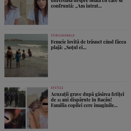
dureroasă despre boala cu care se
confruntă: „Am intrat...
STIRILEKANALD
Femeie lovită de trăsnet când făcea
plajă: „Soțul ei...
KFETELE
Acuzații grave după găsirea fetiței
de 11 ani dispărute în Bacău!
Familia copilei cere imaginile...