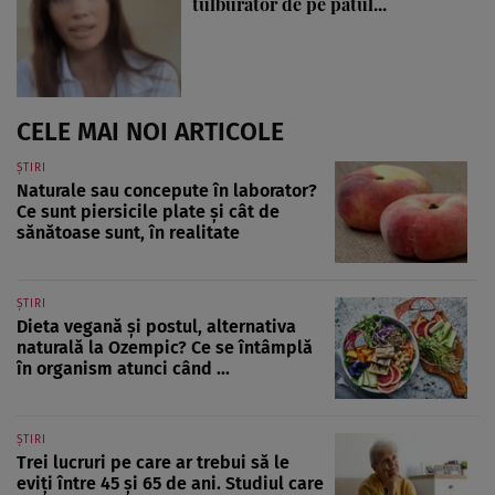
tulburător de pe patul...
CELE MAI NOI ARTICOLE
ȘTIRI
Naturale sau concepute în laborator?
Ce sunt piersicile plate și cât de
sănătoase sunt, în realitate
ȘTIRI
Dieta vegană și postul, alternativa
naturală la Ozempic? Ce se întâmplă
în organism atunci când ...
ȘTIRI
Trei lucruri pe care ar trebui să le
eviți între 45 și 65 de ani. Studiul care