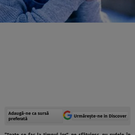
Adaugă-ne ca sursă
Urmărește-ne in Discover
preferată
“Toate se fac la timpul lor”, ne sfătuiesc, nu rudele în