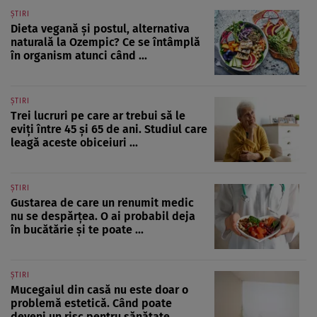
ȘTIRI
Dieta vegană și postul, alternativa
naturală la Ozempic? Ce se întâmplă
în organism atunci când ...
ȘTIRI
Trei lucruri pe care ar trebui să le
eviți între 45 și 65 de ani. Studiul care
leagă aceste obiceiuri ...
ȘTIRI
Gustarea de care un renumit medic
nu se despărțea. O ai probabil deja
în bucătărie și te poate ...
ȘTIRI
Mucegaiul din casă nu este doar o
problemă estetică. Când poate
deveni un risc pentru sănătate ...