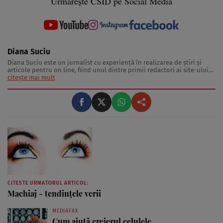
Urmărește CSID pe Social Media
Diana Suciu
Diana Suciu este un jurnalist cu experienţă în realizarea de ştiri şi
articole pentru on line, fiind unul dintre primii redactori ai site-ului
“Ce se întâmplă, doctore?”. De-a lungul timpului, Diana Suciu a scris
citește mai mult
sute de ştiri, articole şi interviuri atât pentru revista “Ce se întâmplă,
...
CITESTE URMATORUL ARTICOL:
Machiaj - tendinţele verii
MEDIAFAX
Cum ajută creierul celulele