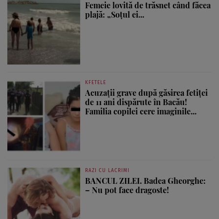
Femeie lovită de trăsnet când făcea
plajă: „Soțul ei...
KFETELE
Acuzații grave după găsirea fetiței
de 11 ani dispărute în Bacău!
Familia copilei cere imaginile...
RAZI CU LACRIMI
BANCUL ZILEI. Badea Gheorghe:
– Nu pot face dragoste!