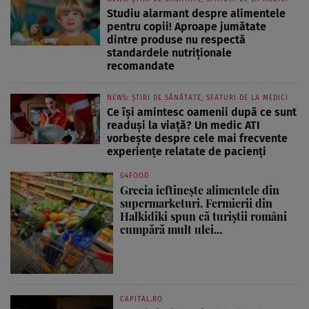
Studiu alarmant despre alimentele
pentru copii! Aproape jumătate
dintre produse nu respectă
standardele nutriționale
recomandate
NEWS: ȘTIRI DE SĂNĂTATE, SFATURI DE LA MEDICI
Ce își amintesc oamenii după ce sunt
readuși la viață? Un medic ATI
vorbește despre cele mai frecvente
experiențe relatate de pacienți
G4FOOD
Grecia ieftinește alimentele din
supermarketuri. Fermierii din
Halkidiki spun că turiștii români
cumpără mult ulei...
CAPITAL.RO