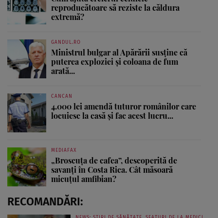
reproducătoare să reziste la căldura
extremă?
GANDUL.RO
Ministrul bulgar al Apărării susține că
puterea exploziei și coloana de fum
arată...
CANCAN
4.000 lei amendă tuturor românilor care
locuiesc la casă și fac acest lucru...
MEDIAFAX
„Broscuța de cafea”, descoperită de
savanți în Costa Rica. Cât măsoară
micuțul amfibian?
RECOMANDĂRI:
NEWS: ȘTIRI DE SĂNĂTATE, SFATURI DE LA MEDICI