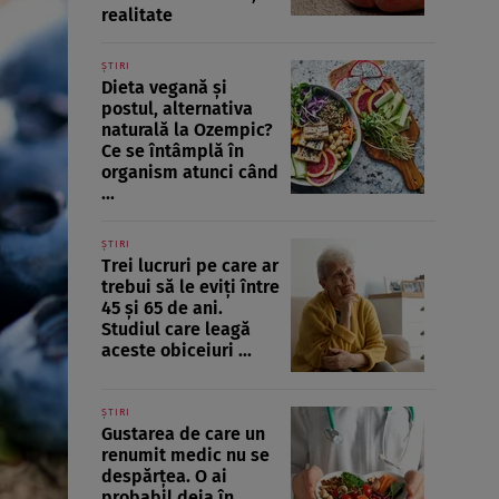
realitate
ȘTIRI
Dieta vegană și
postul, alternativa
naturală la Ozempic?
Ce se întâmplă în
organism atunci când
...
ȘTIRI
Trei lucruri pe care ar
trebui să le eviți între
45 și 65 de ani.
Studiul care leagă
aceste obiceiuri ...
ȘTIRI
Gustarea de care un
renumit medic nu se
despărțea. O ai
probabil deja în