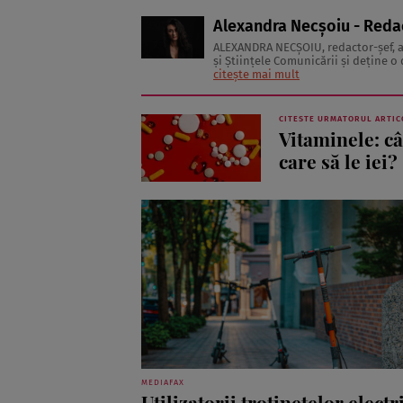
Alexandra Necșoiu - Reda
ALEXANDRA NECŞOIU, redactor-șef,
şi Ştiinţele Comunicării şi deţine o d
să scrie şi nu se vede făcând altceva,
citește mai mult
CITESTE URMATORUL ARTIC
Vitaminele: câ
care să le iei?
MEDIAFAX
Utilizatorii trotinetelor electr