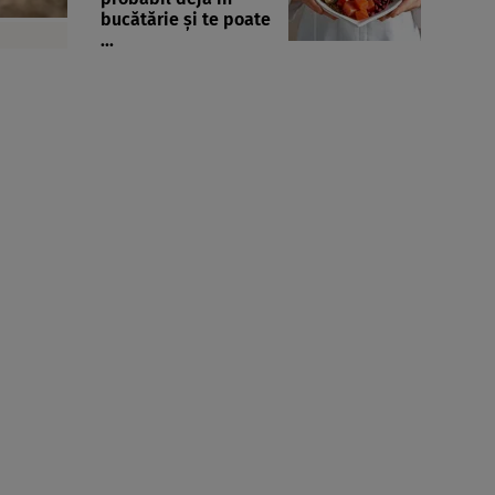
bucătărie și te poate
...