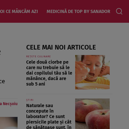
OI CE MÂNCĂM AZI
MEDICINĂ DE TOP BY SANADOR
e
CELE MAI NOI ARTICOLE
REȚETE CULINARE
Cele două ciorbe pe
care nu trebuie să le
dai copilului tău să le
mănânce, dacă are
ce
sub 5 ani
ȘTIRI
a Necșoiu
Naturale sau
concepute în
laborator? Ce sunt
piersicile plate și cât
de sănătoase sunt, în