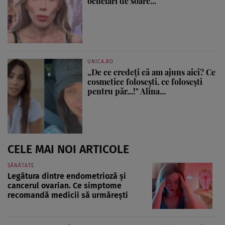
ochelari de soare...
UNICA.RO
„De ce credeți că am ajuns aici? Ce
cosmetice folosești, ce folosești
pentru păr...!" Alina...
CELE MAI NOI ARTICOLE
SĂNĂTATE
Legătura dintre endometrioză și
cancerul ovarian. Ce simptome
recomandă medicii să urmărești