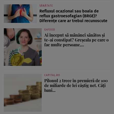
SĂNĂTATE
Refluxul ocazional sau boala de
reflux gastroesofagian (BRGE)?
Diferențe care ar trebui recunoscute
G4FOOD
Ai început să mănânci sănătos și
te-ai constipat? Greșeala pe care o
fac multe persoane,...
CAPITAL.RO
Pilonul 2 trece în premieră de 100
de miliarde de lei câștig net. Câți
bani...