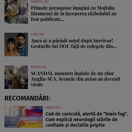
GANDUL.RO
Primele presupuse imagini cu Mojtaba
Khamenei de la începerea războiului au
fost publicate...
CANCAN
Anca și-a părăsit soțul după Survivor!
Gesturile lui DOC față de colegele din...
MEDIAFAX
SCANDAL monstru înainte de un zbor
Anglia-SUA. Scenele din avion au devenit
virale
RECOMANDĂRI:
SĂNĂTATE
Cod de caniculă, alertă de ”brain fog”.
Cum explică neurologii stările de
confuzie și deciziile pripite