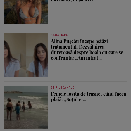
KANALD.RO
Alina Pușcău începe astăzi
tratamentul. Dezvăluirea
dureroasă despre boala cu care se
confruntă: „Am intrat...
STIRILEKANALD
Femeie lovită de trăsnet când făcea
plajă: „Soțul ei...