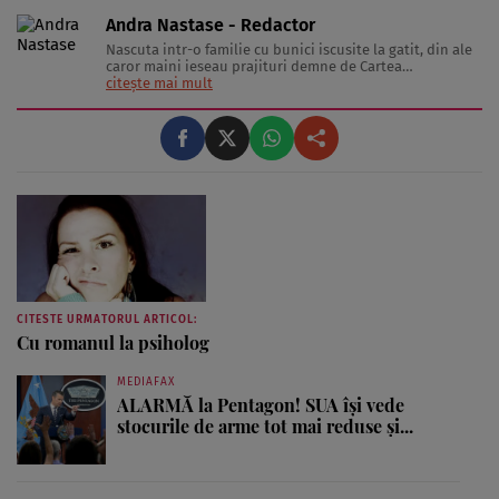
Andra Nastase - Redactor
Nascuta intr-o familie cu bunici iscusite la gatit, din ale
caror maini ieseau prajituri demne de Cartea
Recordurilor categoria Gusturi Divine, inzestrata cu un
citește mai mult
metabolism extrem de capricios, a se citi lenes, si
indragostita de tot ce inseamna delicatesa pe lumea
asta, Pofticioasa scrie despre telina ...
CITESTE URMATORUL ARTICOL:
Cu romanul la psiholog
MEDIAFAX
ALARMĂ la Pentagon! SUA își vede
stocurile de arme tot mai reduse și...