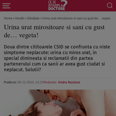
Home
•
Health
•
Sănătate
•
Urina urat mirositoare si sani cu gust de… vegeta!
Urina urat mirositoare si sani cu gust
de… vegeta!
Doua dintre cititoarele CSID se confrunta cu niste
simptome neplacute: urina cu miros urat, in
special dimineata si reclamatii din partea
partenerului cum ca sanii ar avea gust ciudat si
neplacut. Solutii?
Publicat:
05-11-2010, 14:22
Redactor:
Andra Nastase