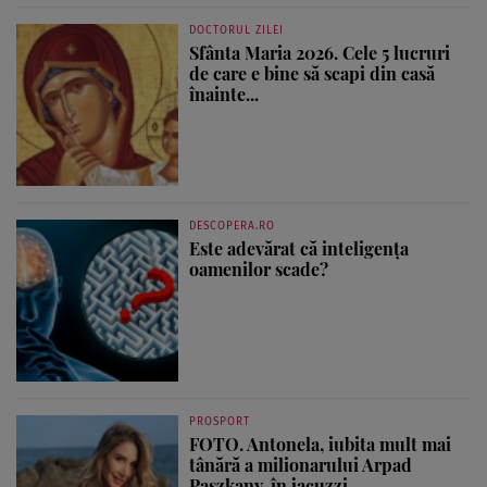
DOCTORUL ZILEI
Sfânta Maria 2026. Cele 5 lucruri
de care e bine să scapi din casă
înainte...
DESCOPERA.RO
Este adevărat că inteligența
oamenilor scade?
PROSPORT
FOTO. Antonela, iubita mult mai
tânără a milionarului Arpad
Paszkany, în jacuzzi