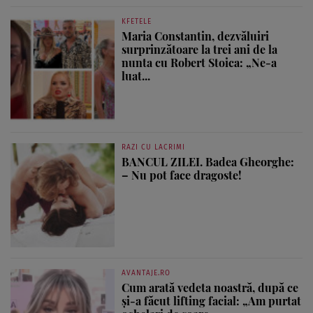
KFETELE
Maria Constantin, dezvăluiri
surprinzătoare la trei ani de la
nunta cu Robert Stoica: „Ne-a
luat...
RAZI CU LACRIMI
BANCUL ZILEI. Badea Gheorghe:
– Nu pot face dragoste!
AVANTAJE.RO
Cum arată vedeta noastră, după ce
și-a făcut lifting facial: „Am purtat