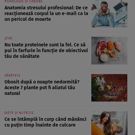
PSIHOLOGIE ȘI CARIERĂ
Anatomia stresului profesional: De ce
reacționează corpul la un e-mail ca la
un pericol de moarte
ȘTIRI
Nu toate proteinele sunt la fel. Ce să
pui în farfurie în funcție de obiectivul
tău de sănătate
SĂNĂTATE
Obosit după o noapte nedormită?
Aceste 7 plante pot fi aliatul tău
natural
DIETĂ ȘI NUTRIȚIE
Ce se întâmplă în corp când mănânci
cu puțin timp înainte de culcare