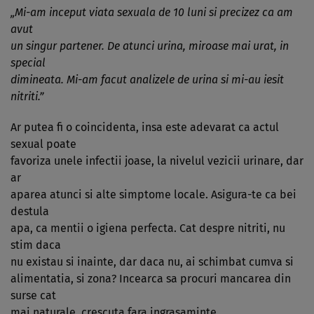
„Mi-am inceput viata sexuala de 10 luni si precizez ca am
avut
un singur partener. De atunci urina, miroase mai urat, in
special
dimineata. Mi-am facut analizele de urina si mi-au iesit
nitriti.”
Ar putea fi o coincidenta, insa este adevarat ca actul
sexual poate
favoriza unele infectii joase, la nivelul vezicii urinare, dar
ar
aparea atunci si alte simptome locale. Asigura-te ca bei
destula
apa, ca mentii o igiena perfecta. Cat despre nitriti, nu
stim daca
nu existau si inainte, dar daca nu, ai schimbat cumva si
alimentatia, si zona? Incearca sa procuri mancarea din
surse cat
mai naturale, crescuta fara ingrasaminte.