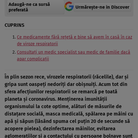
Adaugă-ne ca sursă
Urmărește-ne in Discover
preferată
CUPRINS
Ce medicamente fără rețetă e bine să avem în casă în caz
de viroze respiratorii
Consultați un medic specialist sau medic de familie dacă
apar complicații
În plin sezon rece, virozele respiratorii (răcelile), dar și
gripa sunt oaspeți nedoriți dar obișnuiți. Acum tot din
sfera afecțiunilor respiratorii se remarcă pe toată
planeta și coronavirus. Menținerea imunității
organismului la cote optime, alături de măsurile de
distațare socială, masca medicală, spălarea pe mâini cu
apă și săpun (lăsând spuma cel puțin 20 de secunde să
acopere pielea), dezinfectarea mâinilor, evitarea
aglomerațiilor și a contactului cu persoane bolnave sunt