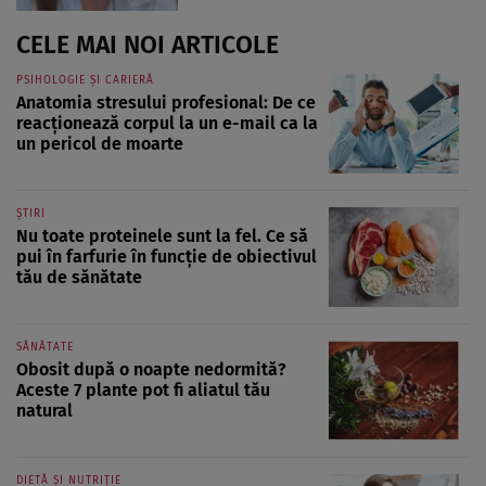
CELE MAI NOI ARTICOLE
PSIHOLOGIE ȘI CARIERĂ
Anatomia stresului profesional: De ce
reacționează corpul la un e-mail ca la
un pericol de moarte
ȘTIRI
Nu toate proteinele sunt la fel. Ce să
pui în farfurie în funcție de obiectivul
tău de sănătate
SĂNĂTATE
Obosit după o noapte nedormită?
Aceste 7 plante pot fi aliatul tău
natural
DIETĂ ȘI NUTRIȚIE