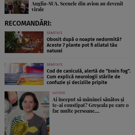
Anglia-SUA. Scenele din avion au devenit
virale
RECOMANDĂRI:
SĂNĂTATE
Obosit după o noapte nedormită?
Aceste 7 plante pot fi aliatul tău
natural
SĂNĂTATE
Cod de caniculă, alertă de ”brain fog”.
Cum explică neurologii stările de
confuzie și deciziile pripite
G4FOOD
Ai început să mănânci sănătos și
te-ai constipat? Greșeala pe care o
fac multe persoane,...