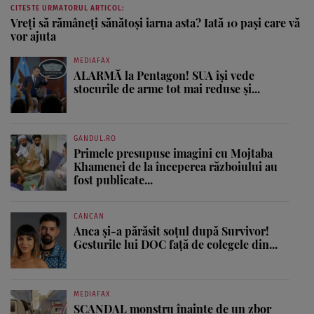
CITESTE URMATORUL ARTICOL:
Vreți să rămâneți sănătoși iarna asta? Iată 10 pași care vă
vor ajuta
MEDIAFAX
ALARMĂ la Pentagon! SUA își vede
stocurile de arme tot mai reduse și...
GANDUL.RO
Primele presupuse imagini cu Mojtaba
Khamenei de la începerea războiului au
fost publicate...
CANCAN
Anca și-a părăsit soțul după Survivor!
Gesturile lui DOC față de colegele din...
MEDIAFAX
SCANDAL monstru înainte de un zbor