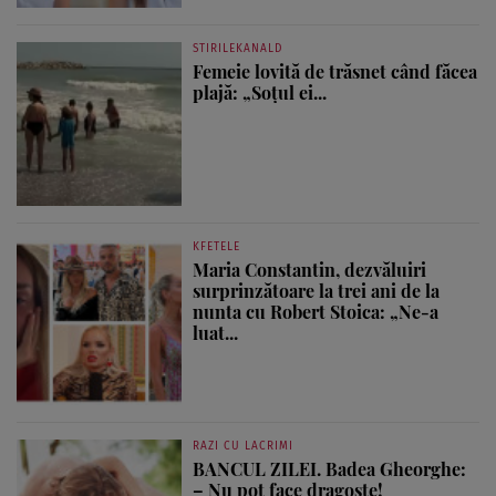
STIRILEKANALD
Femeie lovită de trăsnet când făcea
plajă: „Soțul ei...
KFETELE
Maria Constantin, dezvăluiri
surprinzătoare la trei ani de la
nunta cu Robert Stoica: „Ne-a
luat...
RAZI CU LACRIMI
BANCUL ZILEI. Badea Gheorghe:
– Nu pot face dragoste!