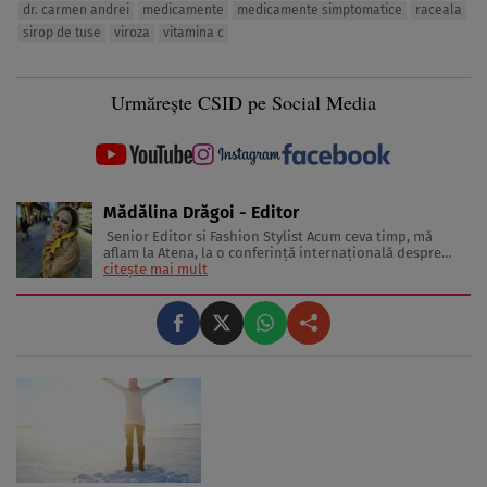
dr. carmen andrei
medicamente
medicamente simptomatice
raceala
sirop de tuse
viroza
vitamina c
Urmărește CSID pe Social Media
Mădălina Drăgoi - Editor
Senior Editor si Fashion Stylist Acum ceva timp, mă
aflam la Atena, la o conferinţă internaţională despre
frumuseţe şi industria de profil. În sală erau jurnaliste
citește mai mult
din toată Europa. Reprezentau în special presa glossy.
Multe dintre ele erau parcă scoase din paginile
revistelor pentru ...