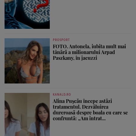
PROSPORT
FOTO. Antonela, iubita mult mai
tânără a milionarului Arpad
Paszkany, în jacuzzi
KANALD.RO
Alina Pușcău începe astăzi
tratamentul. Dezvăluirea
dureroasă despre boala cu care se
confruntă: „Am intrat...