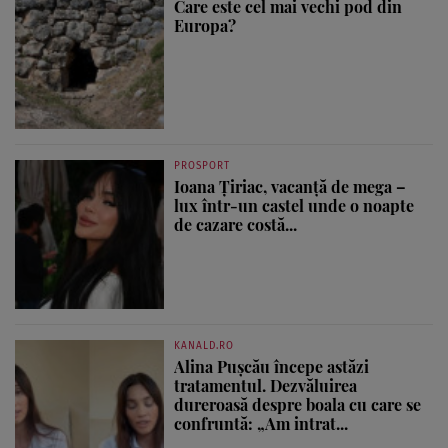
Care este cel mai vechi pod din
Europa?
PROSPORT
Ioana Țiriac, vacanță de mega –
lux într-un castel unde o noapte
de cazare costă...
KANALD.RO
Alina Pușcău începe astăzi
tratamentul. Dezvăluirea
dureroasă despre boala cu care se
confruntă: „Am intrat...