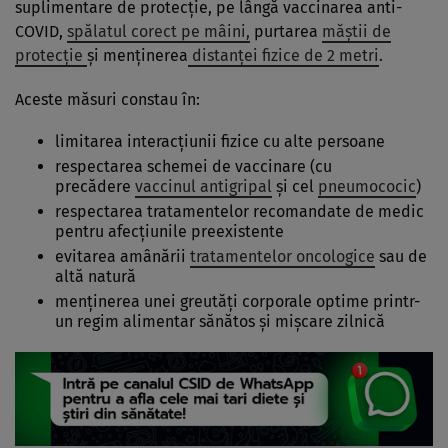
suplimentare de protecție, pe lângă vaccinarea anti-
COVID,
spălatul corect pe mâini,
purtarea
măștii de
protecție
și menținerea
distanței fizice de 2 metri
.
Aceste măsuri constau în:
limitarea interacțiunii fizice cu alte persoane
respectarea schemei de vaccinare (cu
precădere
vaccinul antigripal
și cel
pneumococic
)
respectarea tratamentelor recomandate de medic
pentru afecțiunile preexistente
evitarea amânării
tratamentelor oncologice
sau de
altă natură
menținerea unei greutăți corporale optime printr-
un regim alimentar sănătos și mișcare zilnică