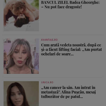
BANCUL ZILEI. Badea Gheorghe:
– Nu pot face dragoste!
AVANTAJE.RO
Cum arată vedeta noastră, după ce
și-a făcut lifting facial: „Am purtat
ochelari de soare...
UNICA.RO
„Am cancer la sân. Am intrat în
metastază”. Alina Pușcău, mesaj
tulburător de pe patul...