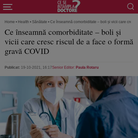
Home
•
Health
•
Sănătate
•
Ce înseamnă comorbiditate – boli și vicii care cresc
Ce înseamnă comorbiditate – boli și
vicii care cresc riscul de a face o formă
gravă COVID
Publicat:
19-10-2021, 16:17
Senior Editor:
Paula Rotaru