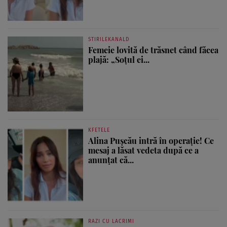
STIRILEKANALD
Femeie lovită de trăsnet când făcea
plajă: „Soțul ei...
KFETELE
Alina Pușcău intră în operație! Ce
mesaj a lăsat vedeta după ce a
anunțat că...
RAZI CU LACRIMI