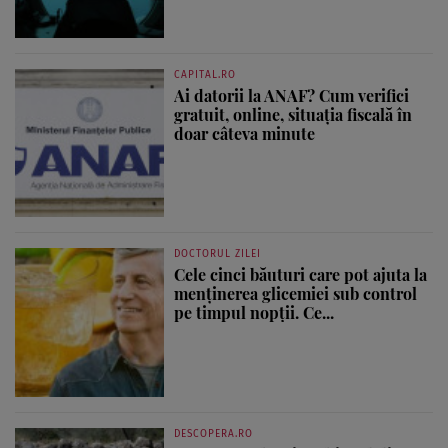
CAPITAL.RO
Ai datorii la ANAF? Cum verifici
gratuit, online, situația fiscală în
doar câteva minute
DOCTORUL ZILEI
Cele cinci băuturi care pot ajuta la
menținerea glicemiei sub control
pe timpul nopții. Ce...
DESCOPERA.RO