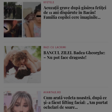
KFETELE
Acuzații grave după găsirea fetiței
de 11 ani dispărute în Bacău!
Familia copilei cere imaginile...
RAZI CU LACRIMI
BANCUL ZILEI. Badea Gheorghe:
– Nu pot face dragoste!
AVANTAJE.RO
Cum arată vedeta noastră, după ce
și-a făcut lifting facial: „Am purtat
ochelari de soare...