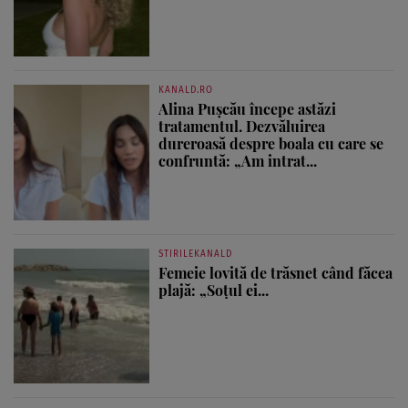
KANALD.RO
Alina Pușcău începe astăzi
tratamentul. Dezvăluirea
dureroasă despre boala cu care se
confruntă: „Am intrat...
STIRILEKANALD
Femeie lovită de trăsnet când făcea
plajă: „Soțul ei...