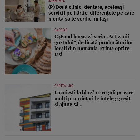
SĂNĂTATE
(P) Două clinici dentare, aceleași
servicii pe hârtie: diferențele pe care
merită să le verifici în Iași
G4FOOD
G4Food lansează seria „Artizanii
gustului”, dedicată producătorilor
locali din România. Prima oprire:
Iași
CAPITAL.RO
Locuiești la bloc? 10 reguli pe care
mulți proprietari le înțeleg greșit
și ajung să...