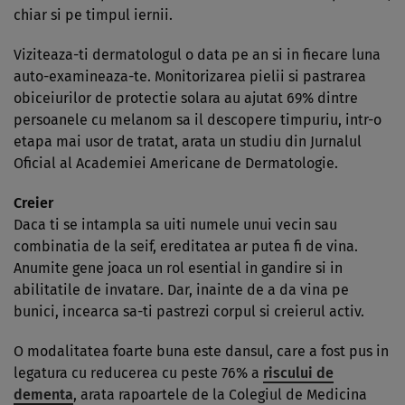
chiar si pe timpul iernii.
Viziteaza-ti dermatologul o data pe an si in fiecare luna
auto-examineaza-te. Monitorizarea pielii si pastrarea
obiceiurilor de protectie solara au ajutat 69% dintre
persoanele cu melanom sa il descopere timpuriu, intr-o
etapa mai usor de tratat, arata un studiu din Jurnalul
Oficial al Academiei Americane de Dermatologie.
Creier
Daca ti se intampla sa uiti numele unui vecin sau
combinatia de la seif, ereditatea ar putea fi de vina.
Anumite gene joaca un rol esential in gandire si in
abilitatile de invatare. Dar, inainte de a da vina pe
bunici, incearca sa-ti pastrezi corpul si creierul activ.
O modalitatea foarte buna este dansul, care a fost pus in
legatura cu reducerea cu peste 76% a
riscului de
dementa
, arata rapoartele de la Colegiul de Medicina