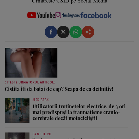
Urmărește CSID pe Social Media
CITESTE URMATORUL ARTICOL:
Cistita iti da batai de cap? Scapa de ea definitiv!
MEDIAFAX
Utilizatorii trotinetelor electrice, de 3 ori
mai predispuși la traumatisme cranio-
cerebrale decât motocicliștii
GANDUL.RO