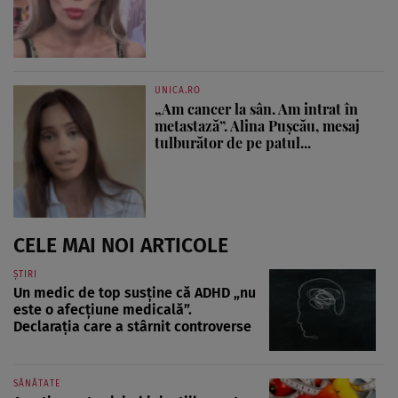
UNICA.RO
„Am cancer la sân. Am intrat în
metastază”. Alina Pușcău, mesaj
tulburător de pe patul...
CELE MAI NOI ARTICOLE
ȘTIRI
Un medic de top susține că ADHD „nu
este o afecțiune medicală”.
Declarația care a stârnit controverse
SĂNĂTATE