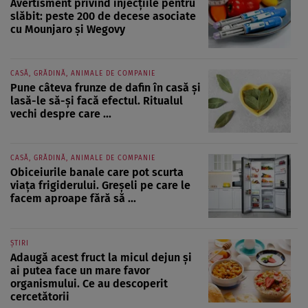
Avertisment privind injecțiile pentru
slăbit: peste 200 de decese asociate
cu Mounjaro și Wegovy
CASĂ, GRĂDINĂ, ANIMALE DE COMPANIE
Pune câteva frunze de dafin în casă și
lasă-le să-și facă efectul. Ritualul
vechi despre care ...
CASĂ, GRĂDINĂ, ANIMALE DE COMPANIE
Obiceiurile banale care pot scurta
viața frigiderului. Greșeli pe care le
facem aproape fără să ...
ȘTIRI
Adaugă acest fruct la micul dejun și
ai putea face un mare favor
organismului. Ce au descoperit
cercetătorii