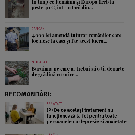
În timp ce România și Europa fierb la
peste 40°C, într-o țară din...
CANCAN
4.000 lei amendă tuturor românilor care
locuiesc la casă și fac acest lucru...
MEDIAFAX
Buruiana pe care ar trebui să o ții departe
de grădină cu orice...
RECOMANDĂRI:
SĂNĂTATE
(P) De ce același tratament nu
funcționează la fel pentru toate
persoanele cu depresie și anxietate