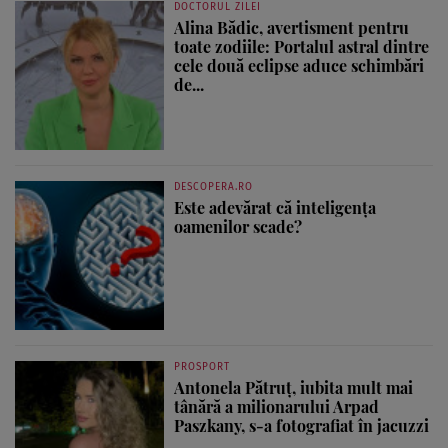
DOCTORUL ZILEI
Alina Bădic, avertisment pentru
toate zodiile: Portalul astral dintre
cele două eclipse aduce schimbări
de...
DESCOPERA.RO
Este adevărat că inteligența
oamenilor scade?
PROSPORT
Antonela Pătruț, iubita mult mai
tânără a milionarului Arpad
Paszkany, s-a fotografiat în jacuzzi