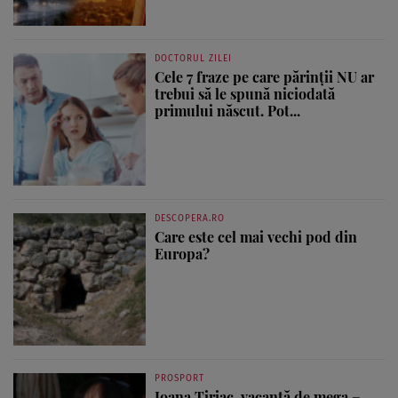
DOCTORUL ZILEI
Cele 7 fraze pe care părinții NU ar
trebui să le spună niciodată
primului născut. Pot...
DESCOPERA.RO
Care este cel mai vechi pod din
Europa?
PROSPORT
Ioana Țiriac, vacanță de mega –