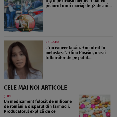
Îl știi pe uriașul actor? A dat cu
piciorul unui mariaj de 38 de ani...
UNICA.RO
„Am cancer la sân. Am intrat în
metastază”. Alina Pușcău, mesaj
tulburător de pe patul...
CELE MAI NOI ARTICOLE
ȘTIRI
Un medicament folosit de milioane
de români a dispărut din farmacii.
Producătorul explică de ce