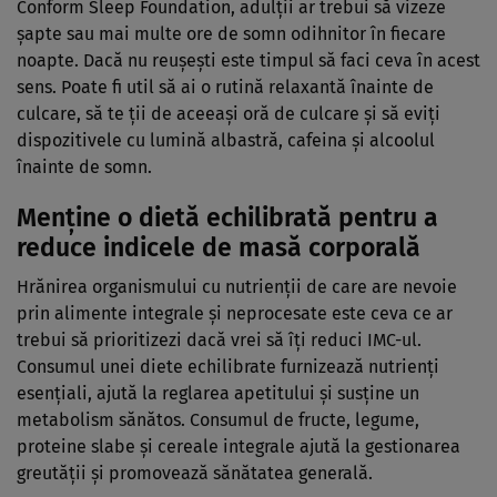
Conform Sleep Foundation, adulții ar trebui să vizeze
șapte sau mai multe ore de somn odihnitor în fiecare
noapte. Dacă nu reușești este timpul să faci ceva în acest
sens. Poate fi util să ai o rutină relaxantă înainte de
culcare, să te ții de aceeași oră de culcare și să eviți
dispozitivele cu lumină albastră, cafeina și alcoolul
înainte de somn.
Menține o dietă echilibrată pentru a
reduce indicele de masă corporală
Hrănirea organismului cu nutrienții de care are nevoie
prin alimente integrale și neprocesate este ceva ce ar
trebui să prioritizezi dacă vrei să îți reduci IMC-ul.
Consumul unei diete echilibrate furnizează nutrienți
esențiali, ajută la reglarea apetitului și susține un
metabolism sănătos. Consumul de fructe, legume,
proteine slabe și cereale integrale ajută la gestionarea
greutății și promovează sănătatea generală.