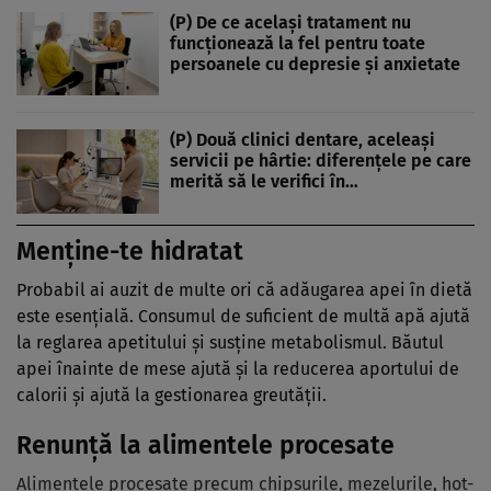
(P) De ce același tratament nu
funcționează la fel pentru toate
persoanele cu depresie și anxietate
(P) Două clinici dentare, aceleași
servicii pe hârtie: diferențele pe care
merită să le verifici în…
Menține-te hidratat
Probabil ai auzit de multe ori că adăugarea apei în dietă
este esențială. Consumul de suficient de multă apă ajută
la reglarea apetitului și susține metabolismul. Băutul
apei înainte de mese ajută și la reducerea aportului de
calorii și ajută la gestionarea greutății.
Renunță la alimentele procesate
Alimentele procesate precum chipsurile, mezelurile, hot-