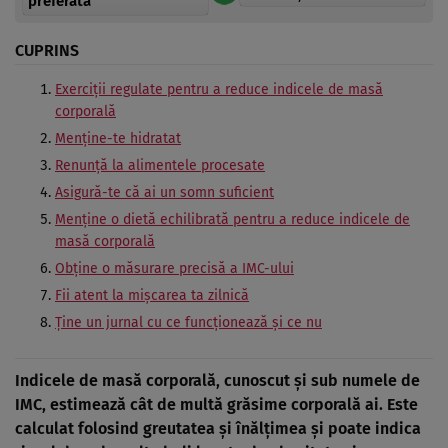
preferată
CUPRINS
Exerciții regulate pentru a reduce indicele de masă
corporală
Menține-te hidratat
Renunță la alimentele procesate
Asigură-te că ai un somn suficient
Menține o dietă echilibrată pentru a reduce indicele de
masă corporală
Obține o măsurare precisă a IMC-ului
Fii atent la mișcarea ta zilnică
Ține un jurnal cu ce funcționează și ce nu
Indicele de masă corporală, cunoscut și sub numele de
IMC, estimează cât de multă grăsime corporală ai. Este
calculat folosind greutatea și înălțimea și poate indica