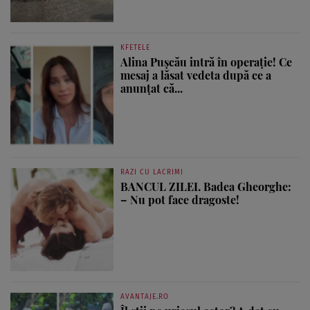
KFETELE
Alina Pușcău intră în operație! Ce
mesaj a lăsat vedeta după ce a
anunțat că...
RAZI CU LACRIMI
BANCUL ZILEI. Badea Gheorghe:
– Nu pot face dragoste!
AVANTAJE.RO