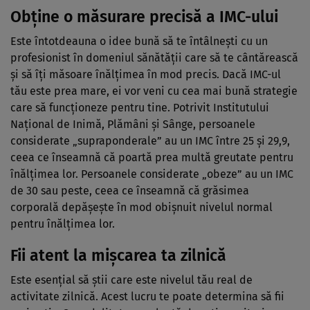
Obține o măsurare precisă a IMC-ului
Este întotdeauna o idee bună să te întâlnești cu un
profesionist în domeniul sănătății care să te cântărească
și să îți măsoare înălțimea în mod precis. Dacă IMC-ul
tău este prea mare, ei vor veni cu cea mai bună strategie
care să funcționeze pentru tine. Potrivit Institutului
Național de Inimă, Plămâni și Sânge, persoanele
considerate „supraponderale” au un IMC între 25 și 29,9,
ceea ce înseamnă că poartă prea multă greutate pentru
înălțimea lor. Persoanele considerate „obeze” au un IMC
de 30 sau peste, ceea ce înseamnă că grăsimea
corporală depășește în mod obișnuit nivelul normal
pentru înălțimea lor.
Fii atent la mișcarea ta zilnică
Este esențial să știi care este nivelul tău real de
activitate zilnică. Acest lucru te poate determina să fii