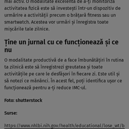
mai activ. O modalitate excelentă de a-ți monitoriza
activitatea fizică este să investești într-un dispozitiv de
urmărire a activității precum o brățară fitness sau un
smartwatch. Acestea vor urmări și înregistra toate
mișcările tale zilnice.
Ține un jurnal cu ce funcționează și ce
nu
O modalitate productivă de a face îmbunătățiri în rutina
ta zilnică este să înregistrezi greutatea și toate
activitățile pe care le desfășori în fiecare zi. Este util și
să notezi ce mănânci. În acest fel, poți identifica ușor ce
funcționează pentru a-ți reduce IMC-ul.
Foto: shutterstock
Surse:
https://www.nhlbi.nih.gov/health/educational/lose_wt/b