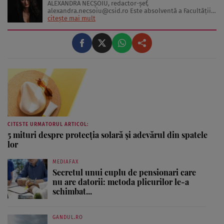
ALEXANDRA NECŞOIU, redactor-șef,
alexandra.necsoiu@csid.ro
Este absolventă a Facultăţii
de Jurnalism şi Ştiinţele Comunicării şi deţine o diplomă
citește mai mult
de master în Producţie Multimedia şi Audio-Video.
Iubeşte să scrie şi nu se vede făcând altceva, acesta fiind
visul ei încă de pe ...
CITESTE URMATORUL ARTICOL:
5 mituri despre protecția solară și adevărul din spatele
lor
MEDIAFAX
Secretul unui cuplu de pensionari care
nu are datorii: metoda plicurilor le-a
schimbat...
GANDUL.RO