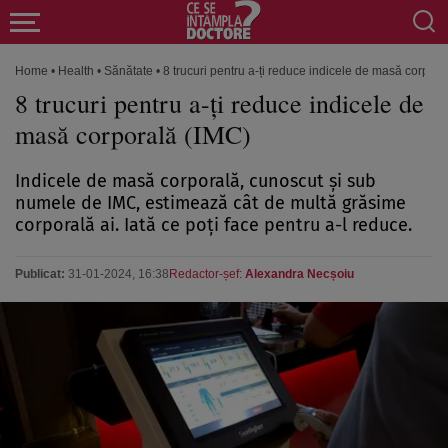
Home
•
Health
•
Sănătate
•
8 trucuri pentru a-ți reduce indicele de masă corpora
8 trucuri pentru a-ți reduce indicele de
masă corporală (IMC)
Indicele de masă corporală, cunoscut și sub
numele de IMC, estimează cât de multă grăsime
corporală ai. Iată ce poți face pentru a-l reduce.
Publicat:
31-01-2024, 16:38
Redactor-șef:
Alexandra Necșoiu