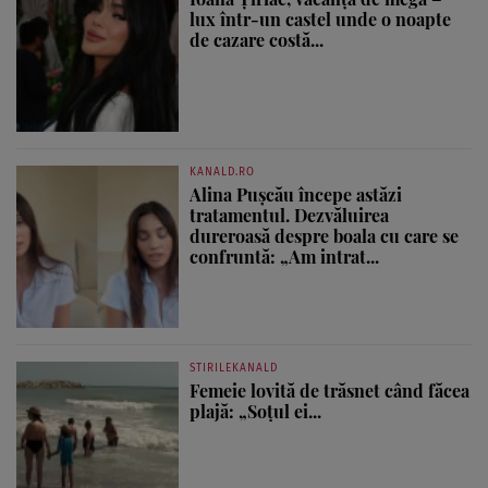
lux într-un castel unde o noapte
de cazare costă...
KANALD.RO
Alina Pușcău începe astăzi
tratamentul. Dezvăluirea
dureroasă despre boala cu care se
confruntă: „Am intrat...
STIRILEKANALD
Femeie lovită de trăsnet când făcea
plajă: „Soțul ei...