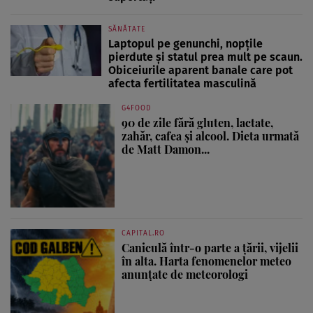
SĂNĂTATE
Laptopul pe genunchi, nopțile
pierdute și statul prea mult pe scaun.
Obiceiurile aparent banale care pot
afecta fertilitatea masculină
G4FOOD
90 de zile fără gluten, lactate,
zahăr, cafea și alcool. Dieta urmată
de Matt Damon...
CAPITAL.RO
Caniculă într-o parte a țării, vijelii
în alta. Harta fenomenelor meteo
anunțate de meteorologi