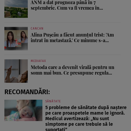
ANM a dat prognoza până în 7
septembrie. Cum va fi vremea în...
CANCAN
Alina Pușcău a făcut anunțul trist: 'Am
intrat în metastază.' Ce minune s-a...
MEDIAFAX
Metoda care a devenit virală pentru un
somn mai bun. Ce presupune regula...
RECOMANDĂRI:
SĂNĂTATE
5 probleme de sănătate după naștere
pe care proaspetele mame le ignoră.
Medicul avertizează: „Nu sunt
simptome pe care trebuie să le
suportați”