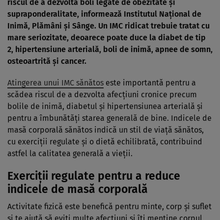
riscul de a dezvolta boli legate de obezitate și
supraponderalitate, informează Institutul Național de
Inimă, Plămâni și Sânge. Un IMC ridicat trebuie tratat cu
mare seriozitate, deoarece poate duce la diabet de tip
2, hipertensiune arterială, boli de inimă, apnee de somn,
osteoartrită și cancer.
Atingerea unui IMC sănătos
este importantă pentru a
scădea riscul de a dezvolta afecțiuni cronice precum
bolile de inimă, diabetul și hipertensiunea arterială și
pentru a îmbunătăți starea generală de bine. Indicele de
masă corporală sănătos indică un stil de viață sănătos,
cu exerciții regulate și o dietă echilibrată, contribuind
astfel la calitatea generală a vieții.
Exerciții regulate pentru a reduce
indicele de masă corporală
Activitate fizică este benefică pentru minte, corp și suflet
și te ajută să eviți multe afecțiuni și îți menține corpul