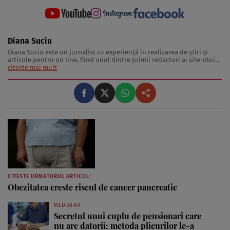
Diana Suciu
Diana Suciu este un jurnalist cu experienţă în realizarea de ştiri şi
articole pentru on line, fiind unul dintre primii redactori ai site-ului
“Ce se întâmplă, doctore?”. De-a lungul timpului, Diana Suciu a scris
citește mai mult
sute de ştiri, articole şi interviuri atât pentru revista “Ce se întâmplă,
...
CITESTE URMATORUL ARTICOL:
Obezitatea creste riscul de cancer pancreatic
MEDIAFAX
Secretul unui cuplu de pensionari care
nu are datorii: metoda plicurilor le-a