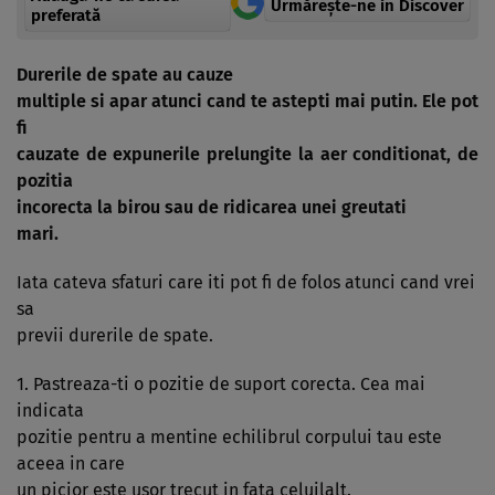
Urmărește-ne in Discover
preferată
Durerile de spate au cauze
multiple si apar atunci cand te astepti mai putin. Ele pot
fi
cauzate de expunerile prelungite la aer conditionat, de
pozitia
incorecta la birou sau de ridicarea unei greutati
mari.
Iata cateva sfaturi care iti pot fi de folos atunci cand vrei
sa
previi durerile de spate.
1. Pastreaza-ti o pozitie de suport corecta. Cea mai
indicata
pozitie pentru a mentine echilibrul corpului tau este
aceea in care
un picior este usor trecut in fata celuilalt.