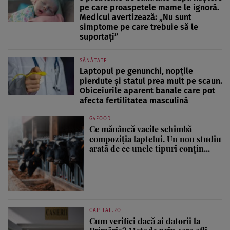
pe care proaspetele mame le ignoră.
Medicul avertizează: „Nu sunt
simptome pe care trebuie să le
suportați”
SĂNĂTATE
Laptopul pe genunchi, nopțile
pierdute și statul prea mult pe scaun.
Obiceiurile aparent banale care pot
afecta fertilitatea masculină
G4FOOD
Ce mănâncă vacile schimbă
compoziția laptelui. Un nou studiu
arată de ce unele tipuri conțin...
CAPITAL.RO
Cum verifici dacă ai datorii la