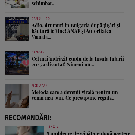
schimbat...
GANDUL.RO
Adio, drumuri în Bulgaria după țigări și
băutură ieftine! ANAF și Autoritatea
Vamală...
CANCAN
Cel mai îndrăgit cuplu de la Insula Iubirii
2025 a divorțat! Nimeni nu...
MEDIAFAX
Metoda care a devenit virală pentru un
somn mai bun. Ce presupune regula...
RECOMANDĂRI:
SĂNĂTATE
5 probleme de sănătate după naștere