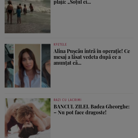
plajă: „Soțul ei...
KFETELE
Alina Pușcău intră în operație! Ce
mesaj a lăsat vedeta după ce a
anunțat că...
RAZI CU LACRIMI
BANCUL ZILEI. Badea Gheorghe:
– Nu pot face dragoste!