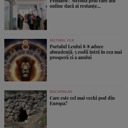
Primărie? Metoda prin care afli
online dacă ai restanțe...
DOCTORUL ZILEI
Portalul Leului 8/8 aduce
abundență. 5 zodii intră în cea mai
prosperă zi a anului
DESCOPERA.RO
Care este cel mai vechi pod din
Europa?