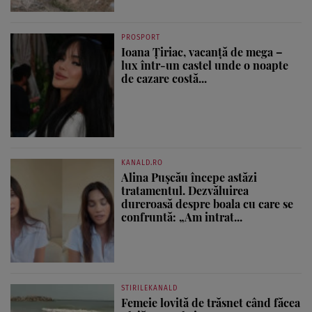
PROSPORT
Ioana Țiriac, vacanță de mega –
lux într-un castel unde o noapte
de cazare costă...
KANALD.RO
Alina Pușcău începe astăzi
tratamentul. Dezvăluirea
dureroasă despre boala cu care se
confruntă: „Am intrat...
STIRILEKANALD
Femeie lovită de trăsnet când făcea