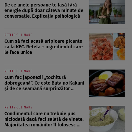
De ce unele persoane te lasă fără
energie după doar câteva minute de
conversație. Explicația psihologică
REȚETE CULINARE
Cum să faci acasă aripioare picante
ca la KFC. Rețeta + ingredientul care
le face unice
REȚETE CULINARE
Cum fac japonezii „tochitură
dobrogeană”. Ce este Buta no Kakuni
și de ce seamănă surprinzător ...
REȚETE CULINARE
Condimentul care nu trebuie pus
niciodată dacă faci salată de vinete.
Majoritatea românilor îl folosesc ...