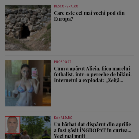
DESCOPERA.RO
Care este cel mai vechi pod din
Europa?
PROSPORT
Cum a apărut Alicia, fiica marelui
fotbalist, într-o pereche de bikini.
Internetul a explodat: „Zeiță...
KANALD.RO
Un bărbat dat dispărut din aprilie
a fost găsit ÎNGROPAT în curtea...
Vezi mai mult