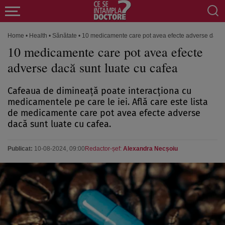
Home
•
Health
•
Sănătate
•
10 medicamente care pot avea efecte adverse dacă s
10 medicamente care pot avea efecte
adverse dacă sunt luate cu cafea
Cafeaua de dimineață poate interacționa cu
medicamentele pe care le iei. Află care este lista
de medicamente care pot avea efecte adverse
dacă sunt luate cu cafea.
Publicat:
10-08-2024, 09:00
Redactor-șef:
Alexandra Necșoiu