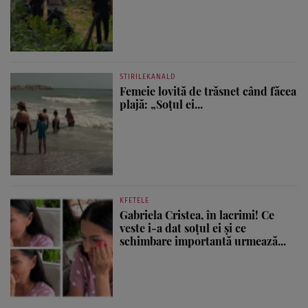
STIRILEKANALD
Femeie lovită de trăsnet când făcea
plajă: „Soțul ei...
KFETELE
Gabriela Cristea, în lacrimi! Ce
veste i-a dat soțul ei și ce
schimbare importantă urmează...