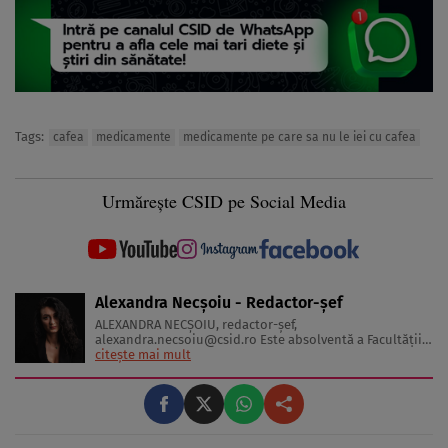
Tags:
cafea
medicamente
medicamente pe care sa nu le iei cu cafea
Urmărește CSID pe Social Media
Alexandra Necșoiu - Redactor-șef
ALEXANDRA NECŞOIU, redactor-șef,
alexandra.necsoiu@csid.ro
Este absolventă a Facultăţii
de Jurnalism şi Ştiinţele Comunicării şi deţine o diplomă
citește mai mult
de master în Producţie Multimedia şi Audio-Video.
Iubeşte să scrie şi nu se vede făcând altceva, acesta fiind
visul ei încă de pe ...