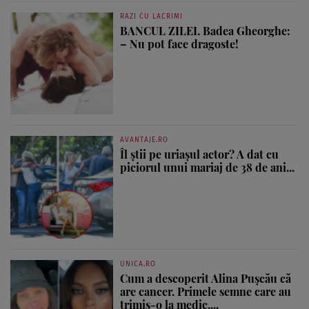
RAZI CU LACRIMI
BANCUL ZILEI. Badea Gheorghe:
– Nu pot face dragoste!
AVANTAJE.RO
Îl știi pe uriașul actor? A dat cu
piciorul unui mariaj de 38 de ani...
UNICA.RO
Cum a descoperit Alina Pușcău că
are cancer. Primele semne care au
trimis-o la medic....