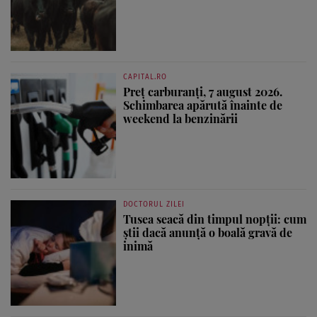
CAPITAL.RO
Preț carburanți, 7 august 2026.
Schimbarea apărută înainte de
weekend la benzinării
DOCTORUL ZILEI
Tusea seacă din timpul nopții: cum
știi dacă anunță o boală gravă de
inimă