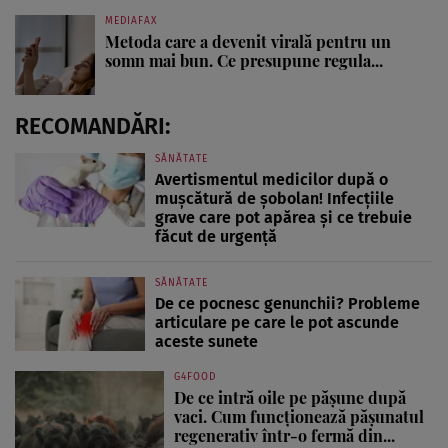
MEDIAFAX
Metoda care a devenit virală pentru un
somn mai bun. Ce presupune regula...
RECOMANDĂRI:
SĂNĂTATE
Avertismentul medicilor după o
mușcătură de șobolan! Infecțiile
grave care pot apărea și ce trebuie
făcut de urgență
SĂNĂTATE
De ce pocnesc genunchii? Probleme
articulare pe care le pot ascunde
aceste sunete
G4FOOD
De ce intră oile pe pășune după
vaci. Cum funcționează pășunatul
regenerativ într-o fermă din...