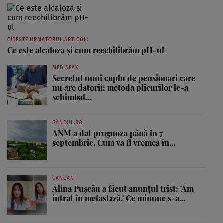
CITESTE URMATORUL ARTICOL:
Ce este alcaloza și cum reechilibrăm pH-ul
MEDIAFAX
Secretul unui cuplu de pensionari care
nu are datorii: metoda plicurilor le-a
schimbat...
GANDUL.RO
ANM a dat prognoza până în 7
septembrie. Cum va fi vremea în...
CANCAN
Alina Pușcău a făcut anunțul trist: 'Am
intrat în metastază.' Ce minune s-a...