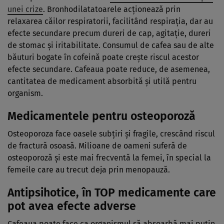
unei crize
. Bronhodilatatoarele acționează prin
relaxarea căilor respiratorii, facilitând respirația, dar au
efecte secundare precum dureri de cap, agitație, dureri
de stomac și iritabilitate. Consumul de cafea sau de alte
băuturi bogate în cofeină poate crește riscul acestor
efecte secundare. Cafeaua poate reduce, de asemenea,
cantitatea de medicament absorbită și utilă pentru
organism.
Medicamentele pentru osteoporoză
Osteoporoza face oasele subțiri și fragile, crescând riscul
de fractură osoasă. Milioane de oameni suferă de
osteoporoză și este mai frecventă la femei, în special la
femeile care au trecut deja prin menopauză.
Antipsihotice, în TOP medicamente care
pot avea efecte adverse
Cafeaua poate face ca organismul să absoarbă mai puțin