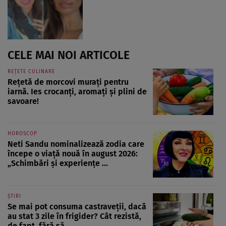
CELE MAI NOI ARTICOLE
REȚETE CULINARE
Rețetă de morcovi murați pentru
iarnă. Ies crocanți, aromați și plini de
savoare!
HOROSCOP
Neti Sandu nominalizează zodia care
începe o viață nouă în august 2026:
„Schimbări și experiențe ...
ȘTIRI
Se mai pot consuma castraveții, dacă
au stat 3 zile în frigider? Cât rezistă,
de fapt, fără să ...