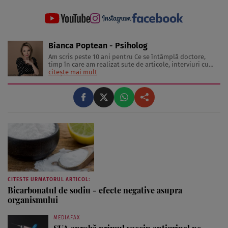
Bianca Poptean - Psiholog
Am scris peste 10 ani pentru Ce se întâmplă doctore,
timp în care am realizat sute de articole, interviuri cu
medici și specialiști în diverse domenii, materiale video,
citește mai mult
conferințe și emisiuni live. Mai mult, sunt mamă a doi
băieți minunați care mi-au oferit ocazia să văd lumea
prin ...
CITESTE URMATORUL ARTICOL:
Bicarbonatul de sodiu - efecte negative asupra
organismului
MEDIAFAX