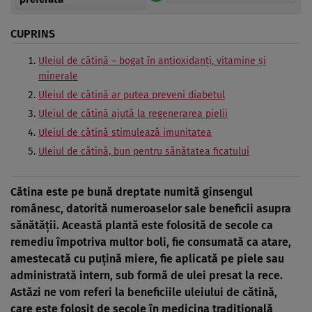
CUPRINS
Uleiul de cătină – bogat în antioxidanţi, vitamine şi
minerale
Uleiul de cătină ar putea preveni diabetul
Uleiul de cătină ajută la regenerarea pielii
Uleiul de cătină stimulează imunitatea
Uleiul de cătină, bun pentru sănătatea ficatului
Cătina este pe bună dreptate numită
ginsengul
românesc
, datorită numeroaselor sale beneficii asupra
sănătăţii. Această plantă este folosită de secole ca
remediu împotriva multor boli, fie consumată ca atare,
amestecată cu puţină miere, fie aplicată pe piele sau
administrată intern, sub formă de ulei presat la rece.
Astăzi ne vom referi la beneficiile uleiului de cătină,
care este folosit de secole în medicina tradiţională