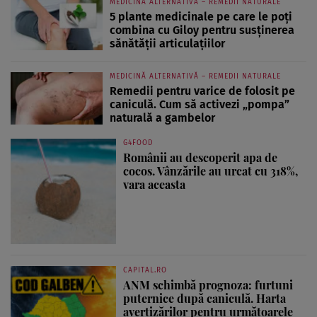
MEDICINĂ ALTERNATIVĂ – REMEDII NATURALE
5 plante medicinale pe care le poți
combina cu Giloy pentru susținerea
sănătății articulațiilor
MEDICINĂ ALTERNATIVĂ – REMEDII NATURALE
Remedii pentru varice de folosit pe
caniculă. Cum să activezi „pompa”
naturală a gambelor
G4FOOD
Românii au descoperit apa de
cocos. Vânzările au urcat cu 318%,
vara aceasta
CAPITAL.RO
ANM schimbă prognoza: furtuni
puternice după caniculă. Harta
avertizărilor pentru următoarele