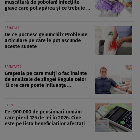
mușcătură de șobolan! Infecțiile
grave care pot apărea și ce trebuie ...
SĂNĂTATE
De ce pocnesc genunchii? Probleme
articulare pe care le pot ascunde
aceste sunete
SĂNĂTATE
Greșeala pe care mulți o fac înainte
de analizele de sânge! Regula celor
12 ore care poate influența ...
ȘTIRI
Cei 900.000 de pensionari români
care pierd 125 de lei în 2026. Cine
este pe lista beneficiarilor afectați