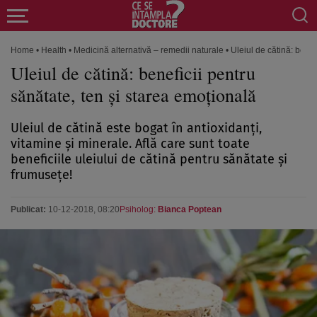
Home
•
Health
•
Medicină alternativă – remedii naturale
•
Uleiul de cătină: benef
Uleiul de cătină: beneficii pentru
sănătate, ten şi starea emoţională
Uleiul de cătină este bogat în antioxidanţi,
vitamine şi minerale. Află care sunt toate
beneficiile uleiului de cătină pentru sănătate şi
frumuseţe!
Publicat:
10-12-2018, 08:20
Psiholog:
Bianca Poptean