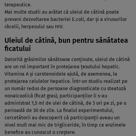
terapeutice.
Mai multe studii au arătat că uleiul de cătină poate
preveni dezvoltarea bacteriei E.coli, dar şi a virusurilor
răcelii, herpesului sau HIV.
Uleiul de cătină, bun pentru sănătatea
ficatului
Datorită grăsimilor sănătoase conţinute, uleiul de cătină
are un rol important în protejarea ţesutului hepatic.
Vitamina A şi carotenoidele ajută, de asemenea, la
protejarea celulelor hepatice. Într-un studiu realizat pe
un număr redus de persoane diagnosticate cu steatoză
nonalcoolică (ficat gras), participanţilor li s-au
administrat 1,5 ml de ulei de cătină, de 3 ori pe zi, pe o
perioadă de 30 de zile. La finalul experimentului,
cercetătorii au descoperit că participanţii aveau un
nivel mult mai mic de trigliceride, în timp ce enzimele
benefice au cunoscut o creştere.