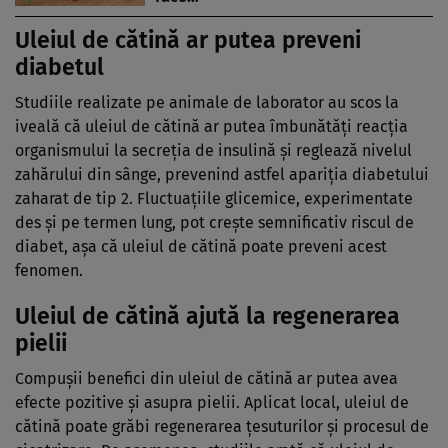
Uleiul de cătină ar putea preveni
diabetul
Studiile realizate pe animale de laborator au scos la
iveală că uleiul de cătină ar putea îmbunătăţi reacţia
organismului la secreţia de insulină şi reglează nivelul
zahărului din sânge, prevenind astfel apariţia diabetului
zaharat de tip 2. Fluctuaţiile glicemice, experimentate
des şi pe termen lung, pot creşte semnificativ riscul de
diabet, aşa că uleiul de cătină poate preveni acest
fenomen.
Uleiul de cătină ajută la regenerarea
pielii
Compuşii benefici din uleiul de cătină ar putea avea
efecte pozitive şi asupra pielii. Aplicat local, uleiul de
cătină poate grăbi regenerarea ţesuturilor şi procesul de