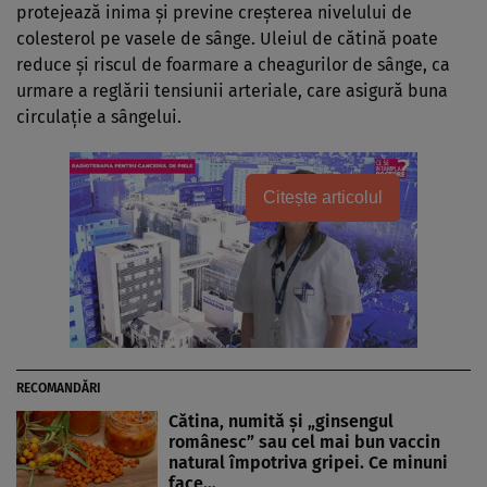
protejează inima şi previne creşterea nivelului de
colesterol pe vasele de sânge. Uleiul de cătină poate
reduce şi riscul de foarmare a cheagurilor de sânge, ca
urmare a reglării tensiunii arteriale, care asigură buna
circulaţie a sângelui.
Citește articolul
RECOMANDĂRI
Cătina, numită şi „ginsengul
românesc” sau cel mai bun vaccin
natural împotriva gripei. Ce minuni
face…