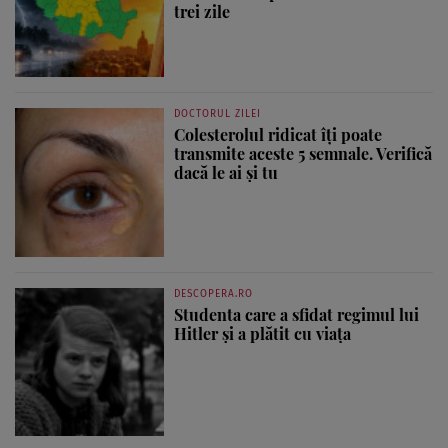
trei zile
DOCTORUL ZILEI
Colesterolul ridicat îți poate
transmite aceste 5 semnale. Verifică
dacă le ai și tu
DESCOPERA.RO
Studenta care a sfidat regimul lui
Hitler și a plătit cu viața