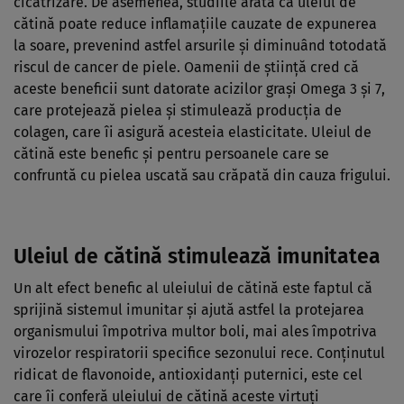
cicatrizare. De asemenea, studiile arată că uleiul de
cătină poate reduce inflamaţiile cauzate de expunerea
la soare, prevenind astfel arsurile şi diminuând totodată
riscul de cancer de piele. Oamenii de ştiinţă cred că
aceste beneficii sunt datorate acizilor graşi Omega 3 şi 7,
care protejează pielea şi stimulează producţia de
colagen, care îi asigură acesteia elasticitate. Uleiul de
cătină este benefic şi pentru persoanele care se
confruntă cu pielea uscată sau crăpată din cauza frigului.
Uleiul de cătină stimulează imunitatea
Un alt efect benefic al uleiului de cătină este faptul că
sprijină sistemul imunitar şi ajută astfel la protejarea
organismului împotriva multor boli, mai ales împotriva
virozelor respiratorii specifice sezonului rece. Conţinutul
ridicat de flavonoide, antioxidanţi puternici, este cel
care îi conferă uleiului de cătină aceste virtuţi