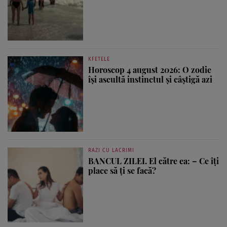
KFETELE
Horoscop 4 august 2026: O zodie
își ascultă instinctul și câștigă azi
RAZI CU LACRIMI
BANCUL ZILEI. El către ea: – Ce îți
place să ți se facă?