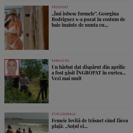
PROSPORT
„Îmi iubesc formele”. Georgina
Rodriguez s-a pozat în costum de
baie înainte de nunta cu...
KANALD.RO
Un bărbat dat dispărut din aprilie
a fost găsit ÎNGROPAT în curtea...
Vezi mai mult
STIRILEKANALD
Femeie lovită de trăsnet când făcea
plajă: „Soțul ei...