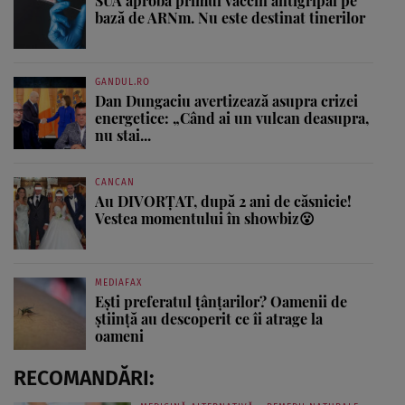
SUA aprobă primul vaccin antigripal pe
bază de ARNm. Nu este destinat tinerilor
GANDUL.RO
Dan Dungaciu avertizează asupra crizei
energetice: „Când ai un vulcan deasupra,
nu stai...
CANCAN
Au DIVORȚAT, după 2 ani de căsnicie!
Vestea momentului în showbiz😮
MEDIAFAX
Ești preferatul țânțarilor? Oamenii de
știință au descoperit ce îi atrage la
oameni
RECOMANDĂRI: