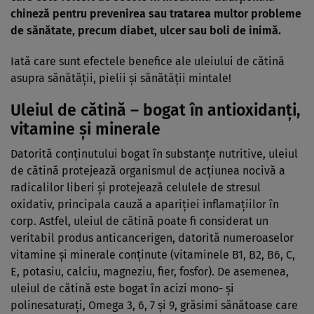
chineză pentru prevenirea sau tratarea multor probleme
de sănătate, precum diabet, ulcer sau boli de inimă.
Iată care sunt efectele benefice ale uleiului de cătină
asupra sănătăţii, pielii şi sănătăţii mintale!
Uleiul de cătină – bogat în antioxidanţi,
vitamine şi minerale
Datorită conţinutului bogat în substanţe nutritive, uleiul
de cătină protejează organismul de acţiunea nocivă a
radicalilor liberi şi protejează celulele de stresul
oxidativ, principala cauză a apariţiei inflamaţiilor în
corp. Astfel, uleiul de cătină poate fi considerat un
veritabil produs anticancerigen, datorită numeroaselor
vitamine şi minerale conţinute (vitaminele B1, B2, B6, C,
E, potasiu, calciu, magneziu, fier, fosfor). De asemenea,
uleiul de cătină este bogat în acizi mono- şi
polinesaturaţi, Omega 3, 6, 7 şi 9, grăsimi sănătoase care