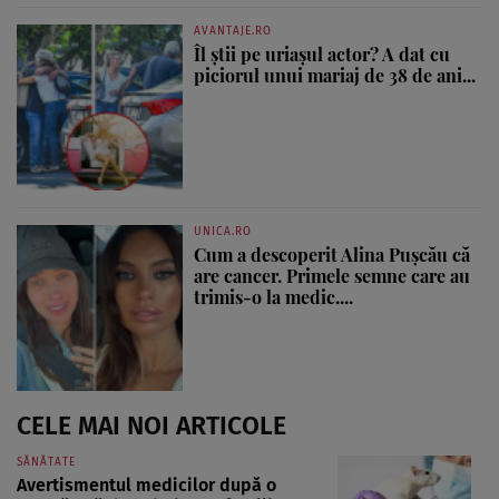
AVANTAJE.RO
Îl știi pe uriașul actor? A dat cu
piciorul unui mariaj de 38 de ani...
UNICA.RO
Cum a descoperit Alina Pușcău că
are cancer. Primele semne care au
trimis-o la medic....
CELE MAI NOI ARTICOLE
SĂNĂTATE
Avertismentul medicilor după o