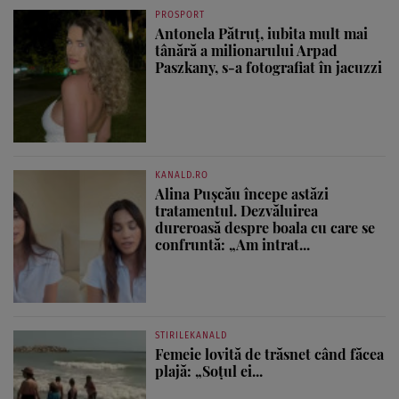
PROSPORT
Antonela Pătruț, iubita mult mai
tânără a milionarului Arpad
Paszkany, s-a fotografiat în jacuzzi
KANALD.RO
Alina Pușcău începe astăzi
tratamentul. Dezvăluirea
dureroasă despre boala cu care se
confruntă: „Am intrat...
STIRILEKANALD
Femeie lovită de trăsnet când făcea
plajă: „Soțul ei...