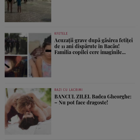
KFETELE
Acuzații grave după găsirea fetiței
de 11 ani dispărute în Bacău!
Familia copilei cere imaginile...
RAZI CU LACRIMI
BANCUL ZILEI. Badea Gheorghe:
– Nu pot face dragoste!