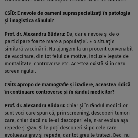
CSÎD: E nevoie de oameni supraspecializaţi în patologia
şi imagistica sânului?
Prof. dr. Alexandru Blidaru:
Da, dar e nevoie şi de o
participare foarte mare a populaţiei. E o situaţie
similară vaccinării. Nu ajungem la un procent convenabil
de vaccinare, din tot felul de motive, inclusiv legate de
mentalitate, controverse etc. Acestea există şi în cazul
screeningului.
CSÎD: Apropo de mamografie şi iradiere, aceastea ridică
în continuare controverse şi în rândul medicilor?
Prof. dr. Alexandru Blidaru:
Chiar şi în rândul medicilor
sunt voci care spun că, prin screening, descoperi tumori
care, chiar dacă nu le-ai descoperi ele, n-ar evolua aşa
repede şi grav. Şi le poţi descoperi şi pe cele care
evolueaza grav şi repede, dar tot greu le tratezi. Deci nu