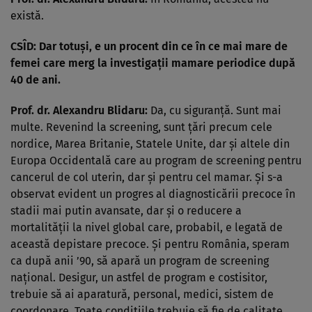
există.
CSÎD: Dar totuşi, e un procent din ce în ce mai mare de
femei care merg la investigaţii mamare periodice după
40 de ani.
Prof. dr. Alexandru Blidaru:
Da, cu siguranţă. Sunt mai
multe. Revenind la screening, sunt ţări precum cele
nordice, Marea Britanie, Statele Unite, dar şi altele din
Europa Occidentală care au program de screening pentru
cancerul de col uterin, dar şi pentru cel mamar. Şi s-a
observat evident un progres al diagnosticării precoce în
stadii mai putin avansate, dar şi o reducere a
mortalităţii la nivel global care, probabil, e legată de
această depistare precoce. Şi pentru România, speram
ca după anii ’90, să apară un program de screening
naţional. Desigur, un astfel de program e costisitor,
trebuie să ai aparatură, personal, medici, sistem de
coordonare. Toate condiţiile trebuie să fie de calitate.