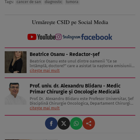
Tags:
cancer de san
diagnostic
tumora
Urmărește CSID pe Social Media
Beatrice Osanu - Redactor-şef
Beatrice Osanu este unul dintre oamenii “Ce se
întâmplă, doctore?” care a asistat la naşterea emisiunii
în 2002 şi a revistei în 2005. În anii care au trecut de
citește mai mult
atunci, a cunoscut sute de medici, nutriţionişti,
antrenori de fitness şi psihologi, dar şi celebrităţi care
au inspirat-o, ...
Prof. univ. dr. Alexandru Blidaru - Medic
Primar Chirurgie și Oncologie Medicală
Prof. Dr. Alexandru Blidaru este Profesor Universitar, Șef
Disciplină Chirurgie Oncologica, Departament Chirurgie -
Universitatea de Medicină și Farmacie "Carol Davila",
citește mai mult
București. Şef Sectie Chirurgie şi Ginecologie Oncologică
II – Institutul Oncologic “Prof. Dr. Al. Trestioreanu” ...