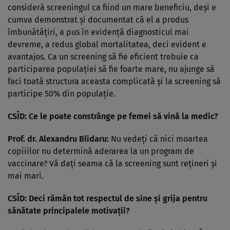
consideră screeningul ca fiind un mare beneficiu, deşi e
cumva demonstrat şi documentat că el a produs
îmbunătăţiri, a pus în evidenţă diagnosticul mai
devreme, a redus global mortalitatea, deci evident e
avantajos. Ca un screening să fie eficient trebuie ca
participarea populaţiei să fie foarte mare, nu ajunge să
faci toată structura aceasta complicată şi la screening să
participe 50% din populaţie.
CSÎD: Ce le poate constrânge pe femei să vină la medic?
Prof. dr. Alexandru Blidaru:
Nu vedeţi că nici moartea
copiiilor nu determină aderarea la un program de
vaccinare? Vă daţi seama că la screening sunt reţineri şi
mai mari.
CSÎD: Deci rămân tot respectul de sine şi grija pentru
sănătate principalele motivaţii?