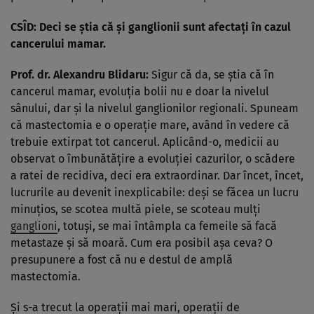
CSÎD: Deci se ştia că şi ganglionii sunt afectaţi în cazul
cancerului mamar.
Prof. dr. Alexandru Blidaru:
Sigur că da, se ştia că în
cancerul mamar, evoluţia bolii nu e doar la nivelul
sânului, dar şi la nivelul ganglionilor regionali. Spuneam
că mastectomia e o operaţie mare, având în vedere că
trebuie extirpat tot cancerul. Aplicând-o, medicii au
observat o îmbunătăţire a evoluţiei cazurilor, o scădere
a ratei de recidiva, deci era extraordinar. Dar încet, încet,
lucrurile au devenit inexplicabile: deşi se făcea un lucru
minuţios, se scotea multă piele, se scoteau mulţi
ganglioni
, totuşi, se mai întâmpla ca femeile să facă
metastaze şi să moară. Cum era posibil aşa ceva? O
presupunere a fost că nu e destul de amplă
mastectomia.
Şi s-a trecut la operaţii mai mari, operaţii de