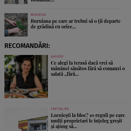
MEDIAFAX
Buruiana pe care ar trebui să o ții departe
de grădină cu orice...
RECOMANDĂRI:
G4FOOD
Ce alegi la terasă dacă vrei să
mănânci sănătos fără să comanzi o
salată „fără...
CAPITAL.RO
Locuiești la bloc? 10 reguli pe care
mulți proprietari le înțeleg greșit
și ajung să...