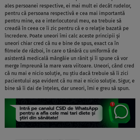
ales persoanei respective, ei mai mult ei decât rudelor,
pentru că persoana respectivă e cea mai importantă
pentru mine, ea e interlocutorul meu, ea trebuie să
creadă în ceea ce îi zic pentru că e o relaţie bazată pe
încredere. Poate uneori îmi calc aceste principii şi
uneori chiar cred că nu e bine de spus, exact ca în
filmele de război, în care o tânără cu uniformă de
asistentă medicală mângâie un rănit şi îi spune că vor
merge împreună la mare vara viitoare. Uneori, când cred
că nu mai e nicio soluţie, nu ştiu dacă trebuie să îi zici
pacientului aşa evident că nu mai e nicio soluţie. Sigur, e
bine să îi dai de înţeles, dar uneori, îmi e greu să spun.