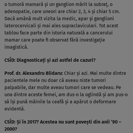
o tumoră mamară şi un ganglion mărit la subraţ, o
adenopatie, care uneori are chiar 2, 3, 4 şi chiar 5 cm.
Dacă amână mult vizita la medic, apar şi ganglioni
laterocervicali şi mai ales supraclaviculari. Tot acest
tablou face parte din istoria naturală a cancerului
mamar care poate fi observat fără investigaţie
imagistică.
CSÎD: Diagnosticaţi şi azi astfel de cazuri?
Prof. dr. Alexandru Blidaru:
Chiar şi azi. Mai multe dintre
pacientele mele nu doar că aveau niste tumori
palpabile, dar multe aveau tumori care se vedeau. Pe
una dintre aceste femei, am dus-o la oglindă şi am pus-o
să îşi pună mâinile la ceafă şi a apărut o deformare
evidentă.
CSÎD: Şi în 2017? Acestea nu sunt poveşti din anii ’90 –
2000?