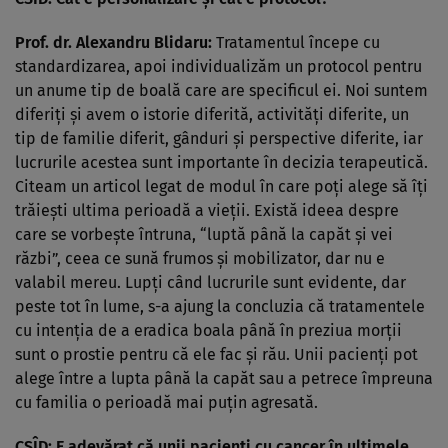
Prof. dr. Alexandru Blidaru:
Tratamentul începe cu
standardizarea, apoi individualizăm un protocol pentru
un anume tip de boală care are specificul ei. Noi suntem
diferiţi şi avem o istorie diferită, activităţi diferite, un
tip de familie diferit, gânduri şi perspective diferite, iar
lucrurile acestea sunt importante în decizia terapeutică.
Citeam un articol legat de modul în care poţi alege să îţi
trăieşti ultima perioadă a vieţii. Există ideea despre
care se vorbeşte întruna, “luptă până la capăt şi vei
răzbi”, ceea ce sună frumos şi mobilizator, dar nu e
valabil mereu. Lupţi când lucrurile sunt evidente, dar
peste tot în lume, s-a ajung la concluzia că tratamentele
cu intenţia de a eradica boala până în preziua morţii
sunt o prostie pentru că ele fac şi rău. Unii pacienţi pot
alege între a lupta până la capăt sau a petrece împreuna
cu familia o perioadă mai puţin agresată.
CSÎD: E adevărat că unii pacienţi cu cancer în ultimele