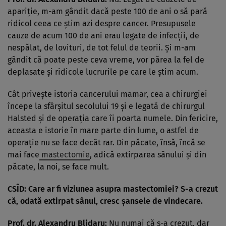
apariţie, m-am gândit dacă peste 100 de ani o să pară
ridicol ceea ce ştim azi despre cancer. Presupusele
cauze de acum 100 de ani erau legate de infecţii, de
nespălat, de lovituri, de tot felul de teorii. Şi m-am
gândit că poate peste ceva vreme, vor părea la fel de
deplasate şi ridicole lucrurile pe care le ştim acum.
Cât priveşte istoria cancerului mamar, cea a chirurgiei
începe la sfârşitul secolului 19 şi e legată de chirurgul
Halsted şi de operaţia care îi poarta numele. Din fericire,
aceasta e istorie în mare parte din lume, o astfel de
operaţie nu se face decât rar. Din păcate, însă, încă se
mai face
mastectomie
, adică extirparea sânului şi din
păcate, la noi, se face mult.
CSÎD: Care ar fi viziunea asupra mastectomiei? S-a crezut
că, odată extirpat sânul, cresc şansele de vindecare.
Prof. dr. Alexandru Blidaru:
Nu numai că s-a crezut, dar