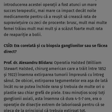
introducerea acestei operaţii a fost atunci un mare
succes terapeutic, mai mare ca impact decât noile
medicamente pentru că a reuşit să crească rata de
supravieţuire cu zeci de procente: brusc, mult mai multe
femei trăiau mult mai mult şi a scăzut foarte mult rata
de reapariţie a bolii.
CSÎD: Era corelată şi cu biopsia ganglionilor sau se făcea
direct?
Prof. dr. Alexandru Blidaru:
Operatia Halsted (William
Stewart Halsted, chirurg american care a trăit între 1852
şi 1922) însemna extirparea tumorii împreună cu întreg
sânul. De obicei, extirparea tegumentelor era aşa de lată
încât nu se putea închide rana şi trebuia de multe ori o
plastie sau chiar grefă de piele. Erau minuţios scoşi toţi
ganglionii axiali, asta însemna că dura 4-5-7 ore, era o
operaţie de disecţie extrem de laborioasă pentru că se
pleca de la principiul că trebuia extirpat tot.