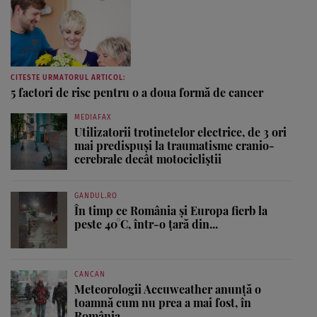
CITESTE URMATORUL ARTICOL:
5 factori de risc pentru o a doua formă de cancer
MEDIAFAX
Utilizatorii trotinetelor electrice, de 3 ori
mai predispuși la traumatisme cranio-
cerebrale decât motocicliștii
GANDUL.RO
În timp ce România și Europa fierb la
peste 40°C, într-o țară din...
CANCAN
Meteorologii Accuweather anunță o
toamnă cum nu prea a mai fost, în
România....