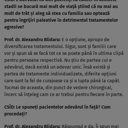
stadii se bucură mai mult de viaţă ştiind că nu mai au
mult de trăt şi aleg să stea cu familia sau optează
pentru îngrijiri paleative în detrimentul tratamentelor
agresive?
Prof. dr. Alexandru Blidaru:
E o opţiune, apropo de
diversificarea tratamentului. Sigur, sunt şi familii care
vor şi spun să se facă tot ce se poate până în ultima clipă
pentru persoana respectivă. Nu ştiu de partea cui e
adevărul, dacă există un adevar unic. Însă există şi
partea de tratamente individualizate, diferite opţiuni
care sunt la fel de curajoase ca şi a lupta până la capăt.
Tocmai de aceasta, din punct de vedere chirurgical,
încerc să înţeleg cam ce ar trebui pentru fiecare în parte.
CSÎD: Le spuneţi pacientelor adevărul în faţă? Cum
procedaţi?
Prof. dr. Alexandru Blidaru:
Răspunsul e da. Îi spun mai