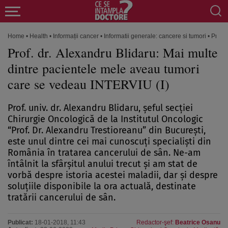
Home
•
Health
•
Informații cancer
•
Informatii generale: cancere si tumori
•
Prof. 
Prof. dr. Alexandru Blidaru: Mai multe
dintre pacientele mele aveau tumori
care se vedeau INTERVIU (I)
Prof. univ. dr. Alexandru Blidaru, şeful secţiei
Chirurgie Oncologică de la Institutul Oncologic
“Prof. Dr. Alexandru Trestioreanu” din Bucureşti,
este unul dintre cei mai cunoscuţi specialişti din
România în tratarea cancerului de sân. Ne-am
întâlnit la sfârşitul anului trecut şi am stat de
vorbă despre istoria acestei maladii, dar şi despre
soluţiile disponibile la ora actuală, destinate
tratării cancerului de sân.
Publicat:
18-01-2018, 11:43
Redactor-şef:
Beatrice Osanu