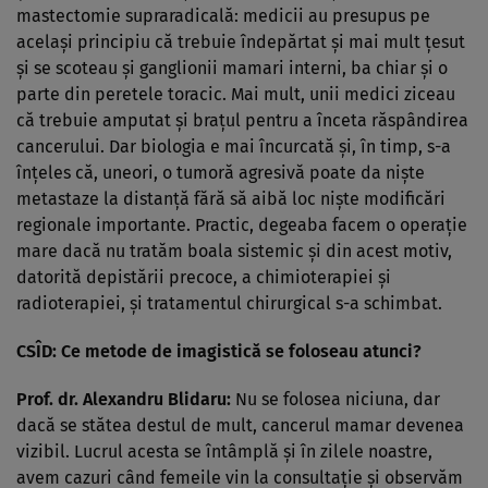
mastectomie supraradicală: medicii au presupus pe
acelaşi principiu că trebuie îndepărtat şi mai mult ţesut
şi se scoteau şi ganglionii mamari interni, ba chiar şi o
parte din peretele toracic. Mai mult, unii medici ziceau
că trebuie amputat şi braţul pentru a înceta răspândirea
cancerului. Dar biologia e mai încurcată şi, în timp, s-a
înţeles că, uneori, o tumoră agresivă poate da nişte
metastaze la distanţă fără să aibă loc nişte modificări
regionale importante. Practic, degeaba facem o operaţie
mare dacă nu tratăm boala sistemic şi din acest motiv,
datorită depistării precoce, a chimioterapiei şi
radioterapiei, şi tratamentul chirurgical s-a schimbat.
CSÎD: Ce metode de imagistică se foloseau atunci?
Prof. dr. Alexandru Blidaru:
Nu se folosea niciuna, dar
dacă se stătea destul de mult, cancerul mamar devenea
vizibil. Lucrul acesta se întâmplă şi în zilele noastre,
avem cazuri când femeile vin la consultaţie şi observăm