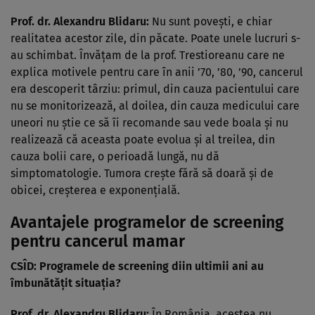
Prof. dr. Alexandru Blidaru:
Nu sunt poveşti, e chiar
realitatea acestor zile, din păcate. Poate unele lucruri s-
au schimbat. Învăţam de la prof. Trestioreanu care ne
explica motivele pentru care în anii ’70, ’80, ’90, cancerul
era descoperit târziu: primul, din cauza pacientului care
nu se monitorizează, al doilea, din cauza medicului care
uneori nu ştie ce să îi recomande sau vede boala şi nu
realizează că aceasta poate evolua şi al treilea, din
cauza bolii care, o perioadă lungă, nu dă
simptomatologie. Tumora creşte fără să doară şi de
obicei, creşterea e exponenţială.
Avantajele programelor de screening
pentru cancerul mamar
CSÎD: Programele de screening diin ultimii ani au
îmbunătăţit situaţia?
Prof. dr. Alexandru Blidaru:
În România, acestea nu