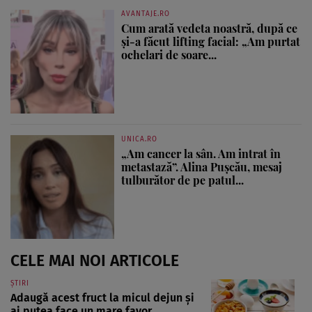
AVANTAJE.RO
Cum arată vedeta noastră, după ce
și-a făcut lifting facial: „Am purtat
ochelari de soare...
UNICA.RO
„Am cancer la sân. Am intrat în
metastază”. Alina Pușcău, mesaj
tulburător de pe patul...
CELE MAI NOI ARTICOLE
ȘTIRI
Adaugă acest fruct la micul dejun și
ai putea face un mare favor