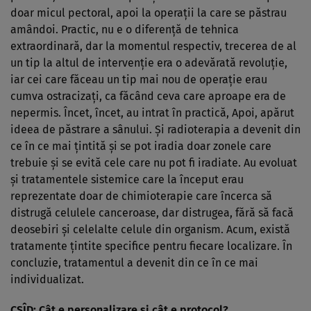
doar micul pectoral, apoi la operaţii la care se păstrau
amândoi. Practic, nu e o diferenţă de tehnica
extraordinară, dar la momentul respectiv, trecerea de al
un tip la altul de intervenţie era o adevărată revoluţie,
iar cei care făceau un tip mai nou de operaţie erau
cumva ostracizaţi, ca făcând ceva care aproape era de
nepermis. Încet, încet, au intrat în practică, Apoi, apărut
ideea de păstrare a sânului. Şi radioterapia a devenit din
ce în ce mai ţintită şi se pot iradia doar zonele care
trebuie şi se evită cele care nu pot fi iradiate. Au evoluat
şi tratamentele sistemice care la început erau
reprezentate doar de chimioterapie care încerca să
distrugă celulele canceroase, dar distrugea, fără să facă
deosebiri şi celelalte celule din organism. Acum, există
tratamente ţintite specifice pentru fiecare localizare. În
concluzie, tratamentul a devenit din ce în ce mai
individualizat.
CSÎD: Cât e personalizare şi cât e protocol?