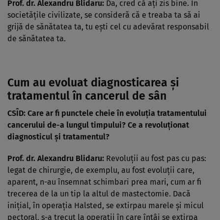
Prof. dr. Alexandru Blidaru:
Da, cred că aţi zis bine. În
societăţile civilizate, se consideră că e treaba ta să ai
grijă de sănătatea ta, tu eşti cel cu adevărat responsabil
de sănătatea ta.
Cum au evoluat diagnosticarea şi
tratamentul în cancerul de sân
CSÎD: Care ar fi punctele cheie în evoluţia tratamentului
cancerului de-a lungul timpului? Ce a revoluţionat
diagnosticul şi tratamentul?
Prof. dr. Alexandru Blidaru:
Revoluţii au fost pas cu pas:
legat de chirurgie, de exemplu, au fost evoluţii care,
aparent, n-au însemnat schimbari prea mari, cum ar fi
trecerea de la un tip la altul de mastectomie. Dacă
iniţial, în operaţia Halsted, se extirpau marele şi micul
pectoral, s-a trecut la operaţii în care întâi se extirpa