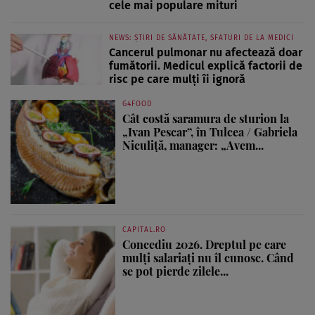
cele mai populare mituri
NEWS: ȘTIRI DE SĂNĂTATE, SFATURI DE LA MEDICI
Cancerul pulmonar nu afectează doar
fumătorii. Medicul explică factorii de
risc pe care mulți îi ignoră
G4FOOD
Cât costă saramura de sturion la
„Ivan Pescar”, în Tulcea / Gabriela
Niculiță, manager: „Avem...
CAPITAL.RO
Concediu 2026. Dreptul pe care
mulți salariați nu îl cunosc. Când
se pot pierde zilele...