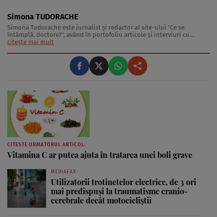
Simona TUDORACHE
Simona Tudorache este jurnalist şi redactor al site-ului "Ce se
întâmplă, doctore?", având în portofoliu articole şi interviuri cu
medici, nutriţionişti şi specialişti în activitate fizică. De asemenea,
citește mai mult
Simona Tudorache este preocupată şi de zona de lifestyle sănătos,
intervievând vedete ...
CITESTE URMATORUL ARTICOL:
Vitamina C ar putea ajuta în tratarea unei boli grave
MEDIAFAX
Utilizatorii trotinetelor electrice, de 3 ori
mai predispuși la traumatisme cranio-
cerebrale decât motocicliștii