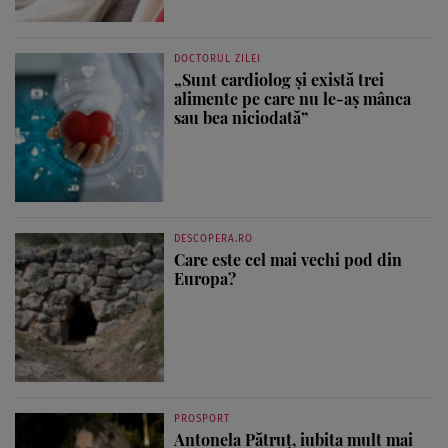
DOCTORUL ZILEI
„Sunt cardiolog și există trei
alimente pe care nu le-aș mânca
sau bea niciodată”
DESCOPERA.RO
Care este cel mai vechi pod din
Europa?
PROSPORT
Antonela Pătruț, iubita mult mai