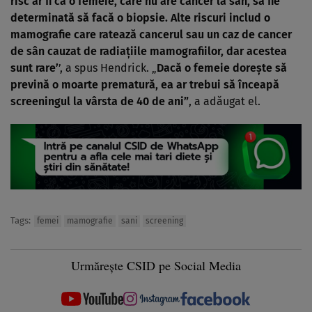
risc ar fi ca o femeie, care nu are cancer la sân, să fie
determinată să facă o biopsie. Alte riscuri includ o
mamografie care ratează cancerul sau un caz de cancer
de sân cauzat de radiaţiile mamografiilor, dar acestea
sunt rare’
’, a spus Hendrick. „
Dacă o femeie doreşte să
prevină o moarte prematură, ea ar trebui să înceapă
screeningul la vârsta de 40 de ani”
, a adăugat el.
Tags:
femei
mamografie
sani
screening
Urmărește CSID pe Social Media