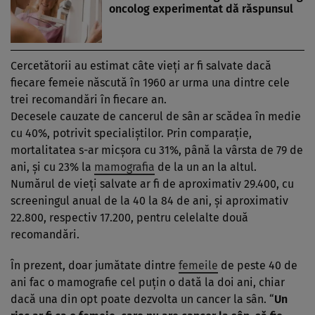
oncolog experimentat dă răspunsul
Cercetătorii au estimat câte vieţi ar fi salvate dacă
fiecare femeie născută în 1960 ar urma una dintre cele
trei recomandări în fiecare an.
Decesele cauzate de cancerul de sân ar scădea în medie
cu 40%, potrivit specialiştilor. Prin comparaţie,
mortalitatea s-ar micşora cu 31%, până la vârsta de 79 de
ani, şi cu 23% la
mamografia
de la un an la altul.
Numărul de vieţi salvate ar fi de aproximativ 29.400, cu
screeningul anual de la 40 la 84 de ani, şi aproximativ
22.800, respectiv 17.200, pentru celelalte două
recomandări.
În prezent, doar jumătate dintre
femeile
de peste 40 de
ani fac o mamografie cel puţin o dată la doi ani, chiar
dacă una din opt poate dezvolta un cancer la sân. “
Un