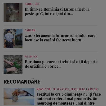
GANDUL.RO
În timp ce România și Europa fierb la
peste 40°C, într-o țară din...
CANCAN
4.000 lei amendă tuturor românilor care
locuiesc la casă și fac acest lucru...
MEDIAFAX
Buruiana pe care ar trebui să o ții departe
de grădină cu orice...
RECOMANDĂRI:
NEWS: ȘTIRI DE SĂNĂTATE, SFATURI DE LA MEDICI
Trezitul la ora 5 dimineața nu îți face
automat creierul mai productiv. Un
neurolog demontează unul dintre