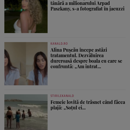
tânără a milionarului Arpad
Paszkany, s-a fotografiat în jacuzzi
KANALD.RO
Alina Pușcău începe astăzi
tratamentul. Dezvăluirea
dureroasă despre boala cu care se
confruntă: „Am intrat...
STIRILEKANALD
Femeie lovită de trăsnet când făcea
plajă: „Soțul ei...