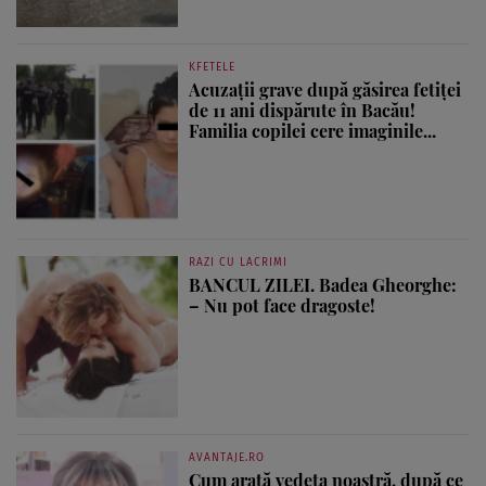
KFETELE
Acuzații grave după găsirea fetiței
de 11 ani dispărute în Bacău!
Familia copilei cere imaginile...
RAZI CU LACRIMI
BANCUL ZILEI. Badea Gheorghe:
– Nu pot face dragoste!
AVANTAJE.RO
Cum arată vedeta noastră, după ce