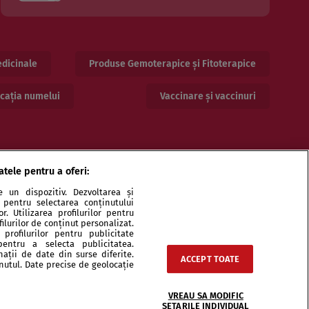
dicinale
Produse Gemoterapice și Fitoterapice
cația numelui
Vaccinare și vaccinuri
atele pentru a oferi:
 un dispozitiv. Dezvoltarea și
or pentru selectarea conținutului
. Utilizarea profilurilor pentru
ilurilor de conținut personalizat.
profilurilor pentru publicitate
pentru a selecta publicitatea.
ri și specialiști
Echipa
Contact
Sitemap
nații de date din surse diferite.
ACCEPT TOATE
inutul. Date precise de geolocație
VREAU SA MODIFIC
SETARILE INDIVIDUAL