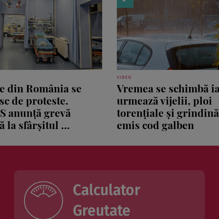
VIDEO
le din România se
Vremea se schimbă ia
sc de proteste.
urmează vijelii, ploi
S anunță grevă
torențiale și grindin
 la sfârșitul ...
emis cod galben
Calculator
Greutate