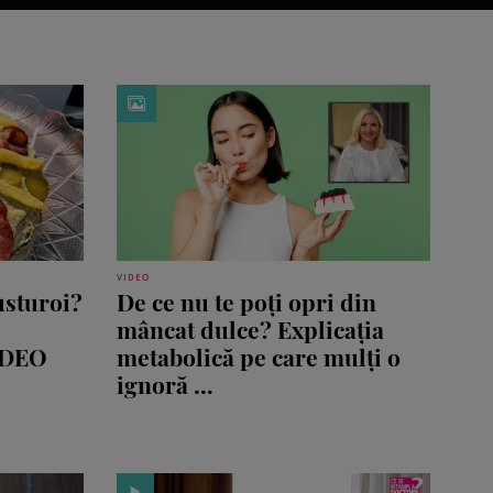
VIDEO
usturoi?
De ce nu te poți opri din
mâncat dulce? Explicația
VIDEO
metabolică pe care mulți o
ignoră ...