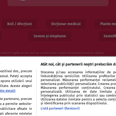
Boli / Afecțiuni
Dicționar medical
Plante me
Semne și simptome
Semnifi
e date te rugăm să dai click pe numele bazei și apoi să folosesti boxul de căutare
e
Atât noi, cât și partenerii noștri prelucrăm d
ozitivul dvs., precum
Stocarea și/sau accesarea informațiilor de pe
rsonal. Puteți accepta
îmbunătățirea serviciilor. Utilizarea profiluril
personalizat. Măsurarea performanței reclamelor
 opune utilizării unui
selectarea publicității personalizate. Crearea prof
itate. Aceste alegeri
Măsurarea performanței conținutului. Crearea 
lte detalii
personalizată. Utilizarea de date limitate 
entialitate
Politica de cookies
Publicitate
Auto
Înțelegerea publicului prin statistici sau combi
tate partenere, precum
Utilizarea datelor limitate pentru a selecta conț
și identificarea prin scanarea dispozitivului.
tru a permite website-
Listă parteneri (furnizori)
ublicitare afisate in
ati aferente retelelor