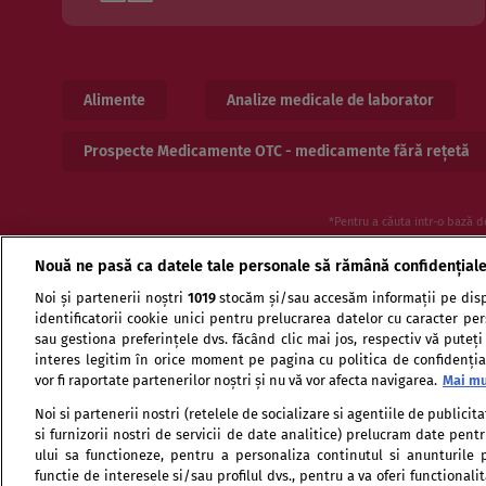
Alimente
Analize medicale de laborator
Prospecte Medicamente OTC - medicamente fără rețetă
*Pentru a căuta intr-o bază d
Nouă ne pasă ca datele tale personale să rămână confidențial
Noi și partenerii noștri
1019
stocăm și/sau accesăm informații pe disp
identificatorii cookie unici pentru prelucrarea datelor cu caracter pe
sau gestiona preferințele dvs. făcând clic mai jos, respectiv vă puteți
interes legitim în orice moment pe pagina cu politica de confidențial
vor fi raportate partenerilor noștri și nu vă vor afecta navigarea.
Mai mu
Termeni si conditii de utilizare
Politica de confid
Noi si partenerii nostri (retelele de socializare si agentiile de publici
si furnizorii nostri de servicii de date analitice) prelucram date pen
ului sa functioneze, pentru a personaliza continutul si anunturile p
functie de interesele si/sau profilul dvs., pentru a va oferi functionalit