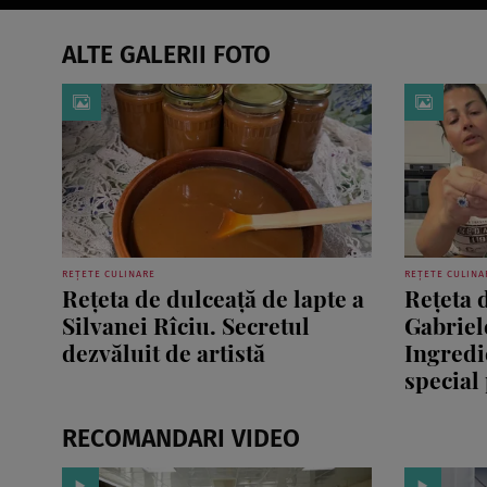
ALTE GALERII FOTO
REȚETE CULINARE
REȚETE CULINA
Rețeta de dulceață de lapte a
Rețeta 
Silvanei Rîciu. Secretul
Gabriel
dezvăluit de artistă
Ingredi
special
RECOMANDARI VIDEO