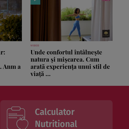
VIDEO
r:
Unde confortul întâlnește
natura și mișcarea. Cum
ă. Anm a
arată experiența unui stil de
viață ...
Calculator
Nutritional