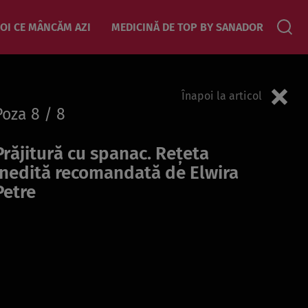
OI CE MÂNCĂM AZI
MEDICINĂ DE TOP BY SANADOR
Înapoi la articol
Poza
8
/ 8
Prăjitură cu spanac. Rețeta
inedită recomandată de Elwira
Petre