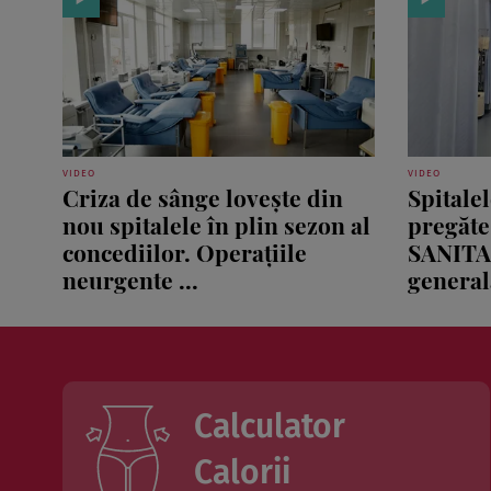
VIDEO
VIDEO
Criza de sânge lovește din
Spitale
nou spitalele în plin sezon al
pregăte
concediilor. Operațiile
SANITA
neurgente ...
generală
Calculator
Calorii