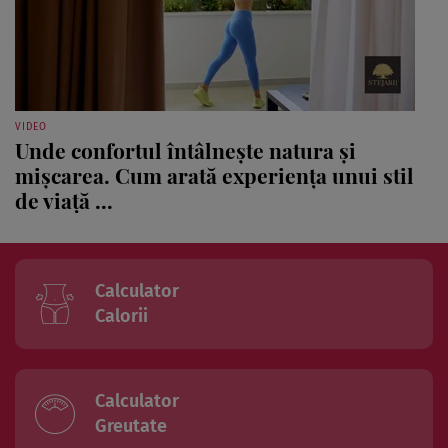
VIDEO
Unde confortul întâlnește natura și
mișcarea. Cum arată experiența unui stil
de viață ...
Calculator
Calorii
Calculator
Greutate