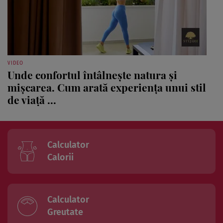
VIDEO
Unde confortul întâlnește natura și
mișcarea. Cum arată experiența unui stil
de viață ...
Calculator
Calorii
Calculator
Greutate