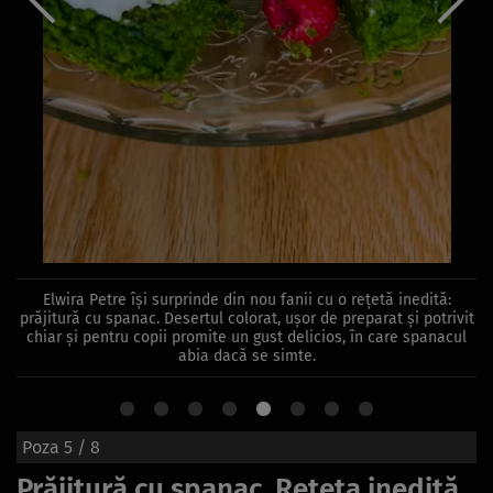
Elwira Petre își surprinde din nou fanii cu o rețetă inedită:
prăjitură cu spanac. Desertul colorat, ușor de preparat și potrivit
chiar și pentru copii promite un gust delicios, în care spanacul
abia dacă se simte.
Poza
5
/ 8
Prăjitură cu spanac. Rețeta inedită