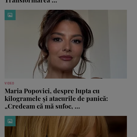
VIDEO
Maria Popovici, despre lupta cu
kilogramele și atacurile de panică:
„Credeam că mă sufoc, ...