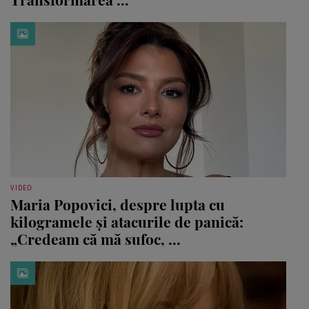
VIDEO
Maria Popovici, despre lupta cu
kilogramele și atacurile de panică:
„Credeam că mă sufoc, ...