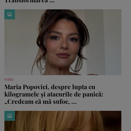
VIDEO
Maria Popovici, despre lupta cu
kilogramele și atacurile de panică:
„Credeam că mă sufoc, ...