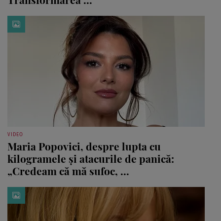
VIDEO
Maria Popovici, despre lupta cu
kilogramele și atacurile de panică:
„Credeam că mă sufoc, ...