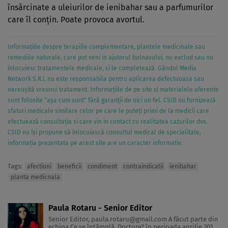
însărcinate a uleiurilor de ienibahar sau a parfumurilor
care îl conţin. Poate provoca avortul.
Informațiile despre terapiile complementare, plantele medicinale sau
remediile naturale, care pot veni in ajutorul bolnavului, nu exclud sau nu
înlocuiesc tratamentele medicale, ci le completează. Gândul Media
Network S.R.L nu este responsabila pentru aplicarea defectuoasa sau
nereușită vreunui tratament. Informațiile de pe site si materialele aferente
sunt folosite "așa cum sunt" fără garanții de nici un fel. CSID nu furnizează
sfaturi medicale similare celor pe care le puteți primi de la medicii care
efectuează consultația si care vin in contact cu realitatea cazurilor dvs.
CSID nu își propune să înlocuiască consultul medical de specialitate,
informația prezentata pe acest site are un caracter informativ.
Tags:
afectiuni
beneficii
condiment
contraindicatii
ienibahar
planta medicnala
Paula Rotaru - Senior Editor
Senior Editor,
paula.rotaru@gmail.com
A făcut parte din
echipa Ce se întâmplă, Doctore? în perioada aprilie 2013-