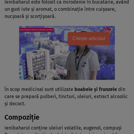
Ienibaharul este folosit ca mirodenie în bucatarie, având
un gust iute şi aromat, o combinaţie între cuişoare,
nucşoară şi scorţişoară.
Citește articolul
În scop medicinal sunt utilizate
boabele şi frunzele
din
care se prepară pulberi, tincturi, uleiuri, extract alcoolic
şi decoct.
Compoziţie
Ienibaharul conţine uleiuri volatile, eugenol, compuşi