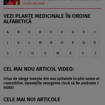
decembrie 2023. Articolele sale cuprind informații despre
citește mai mult
diverse afecțiuni, alimentația echilibrată, îngrijirea pielii
și sănătatea emoțională. Colaborări: Viața ...
VEZI PLANTE MEDICINALE ÎN ORDINE
ALFABETICĂ
A
B
C
D
E
F
G
H
I
J
K
L
M
N
O
P
Q
R
S
T
U
V
W
X
Y
Z
CEL MAI NOU ARTICOL VIDEO:
Criza de sânge lovește din nou spitalele în plin sezon al
concediilor. Operațiile neurgente riscă să fie amânate /
VIDEO
CELE MAI NOI ARTICOLE