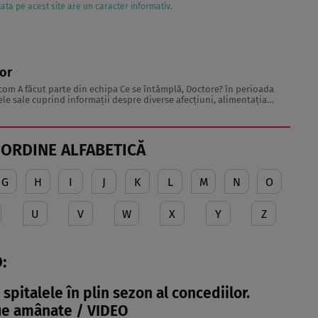
ata pe acest site are un caracter informativ.
tor
.com
A făcut parte din echipa Ce se întâmplă, Doctore? în perioada
echilibrată, îngrijirea pielii și sănătatea emoțională. Colaborări: Viața ...
 ORDINE ALFABETICĂ
G
H
I
J
K
L
M
N
O
U
V
W
X
Y
Z
:
spitalele în plin sezon al concediilor.
fie amânate / VIDEO