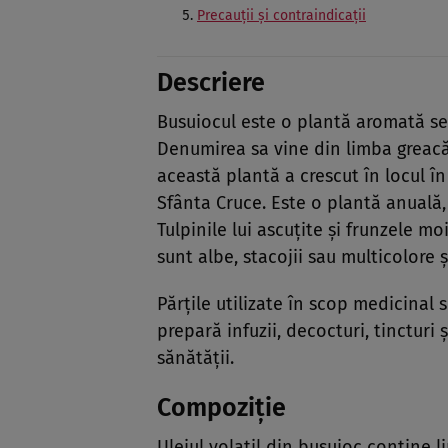
Precauţii şi contraindicaţii
Descriere
Busuiocul este o plantă aromată sens
Denumirea sa vine din limba greacă
această plantă a crescut în locul î
Sfânta Cruce. Este o plantă anuală,
Tulpinile lui ascuţite şi frunzele mo
sunt albe, stacojii sau multicolore ş
Părţile utilizate în scop medicinal su
prepară infuzii, decocturi, tinctur
sănătăţii.
Compoziţie
Uleiul volatil din busuioc conţine li