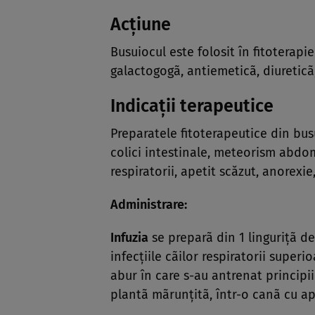
Acţiune
Busuiocul este folosit în fitoterapi
galactogogã, antiemeticã, diureticã,
Indicaţii terapeutice
Preparatele fitoterapeutice din bus
colici intestinale, meteorism abdomin
respiratorii, apetit scăzut, anorexie,
Administrare:
Infuzia
se preparã din 1 linguriţã de
infecţiile cãilor respiratorii superi
abur în care s-au antrenat principii
plantã mãrunţitã, într-o canã cu ap