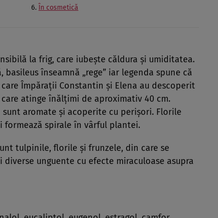
În cosmetică
ibilă la frig, care iubeşte căldura şi umiditatea.
, basileus înseamnă „rege” iar legenda spune că
n care Împăraţii Constantin şi Elena au descoperit
 care atinge înălţimi de aproximativ 40 cm.
i sunt aromate şi acoperite cu perişori. Florile
i formează spirale în vârful plantei.
nt tulpinile, florile şi frunzele, din care se
i şi diverse unguente cu efecte miraculoase asupra
nalol, eucaliptol, eugenol, estragol, camfor,