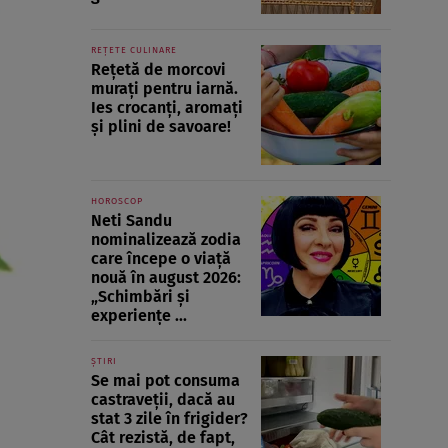
REȚETE CULINARE
Rețetă de morcovi
murați pentru iarnă.
Ies crocanți, aromați
și plini de savoare!
HOROSCOP
Neti Sandu
nominalizează zodia
care începe o viață
nouă în august 2026:
„Schimbări și
experiențe ...
ȘTIRI
Se mai pot consuma
castraveții, dacă au
stat 3 zile în frigider?
Cât rezistă, de fapt,