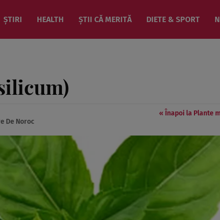
ȘTIRI
HEALTH
ȘTII CĂ MERITĂ
DIETE & SPORT
N
ilicum)
« Înapoi la Plante 
are De Noroc