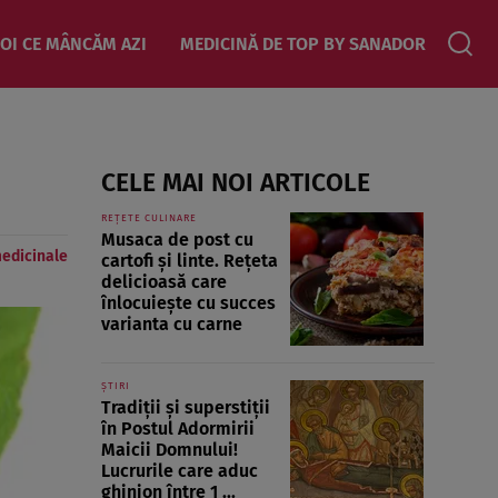
OI CE MÂNCĂM AZI
MEDICINĂ DE TOP BY SANADOR
CELE MAI NOI ARTICOLE
REȚETE CULINARE
Musaca de post cu
medicinale
cartofi și linte. Rețeta
delicioasă care
înlocuiește cu succes
varianta cu carne
ȘTIRI
Tradiții și superstiții
în Postul Adormirii
Maicii Domnului!
Lucrurile care aduc
ghinion între 1 ...