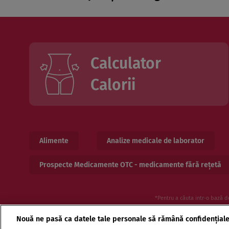
Calculator
Calorii
Alimente
Analize medicale de laborator
Prospecte Medicamente OTC - medicamente fără rețetă
*Pentru a căuta intr-o bază d
Nouă ne pasă ca datele tale personale să rămână confidențial