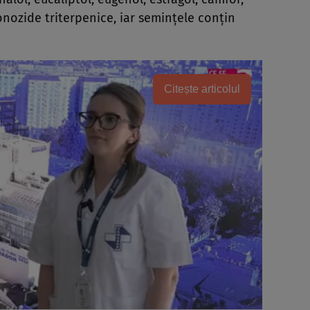
onozide triterpenice, iar seminţele conţin
Citește articolul