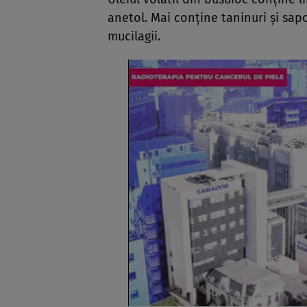
anetol. Mai conţine taninuri şi sap
mucilagii.