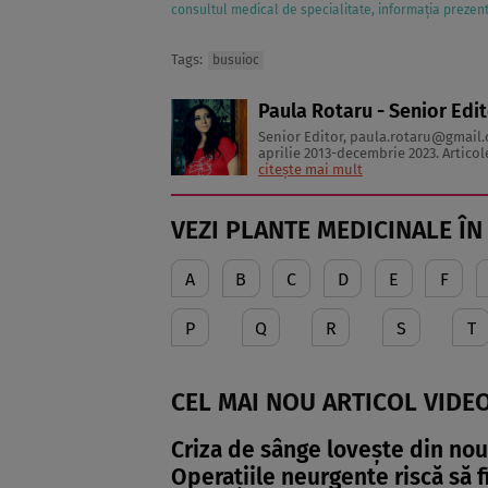
consultul medical de specialitate, informația prezent
Tags:
busuioc
Paula Rotaru - Senior Edi
Senior Editor,
paula.rotaru@gmail
aprilie 2013-decembrie 2023. Articolele sale cuprind informații despre diverse afecțiuni, alimentația
citește mai mult
VEZI PLANTE MEDICINALE ÎN
A
B
C
D
E
F
P
Q
R
S
T
CEL MAI NOU ARTICOL VIDEO
Criza de sânge lovește din nou 
Operațiile neurgente riscă să 