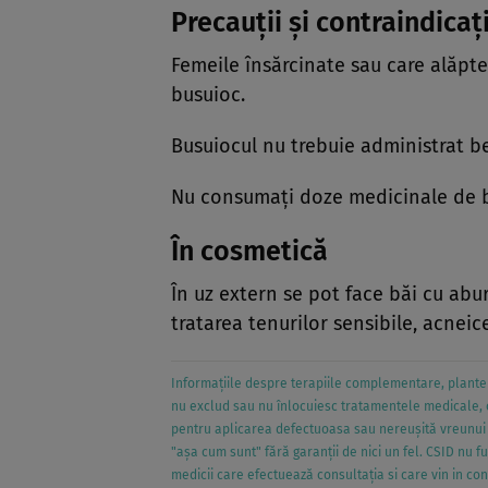
Precauţii şi contraindicaţi
Femeile însărcinate sau care alăpt
busuioc.
Busuiocul nu trebuie administrat beb
Nu consumaţi doze medicinale de 
În cosmetică
În uz extern se pot face băi cu abu
tratarea tenurilor sensibile, acneic
Informațiile despre terapiile complementare, plantel
nu exclud sau nu înlocuiesc tratamentele medicale, 
pentru aplicarea defectuoasa sau nereușită vreunui t
"așa cum sunt" fără garanții de nici un fel. CSID nu f
medicii care efectuează consultația si care vin in con