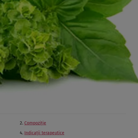
Compoziţie
Indicaţii terapeutice