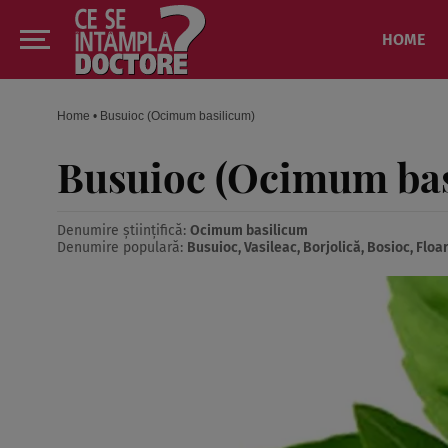
HOME
Home
•
Busuioc (Ocimum basilicum)
Busuioc (Ocimum bas
Denumire științifică:
Ocimum basilicum
Denumire populară:
Busuioc, Vasileac, Borjolică, Bosioc, Flo