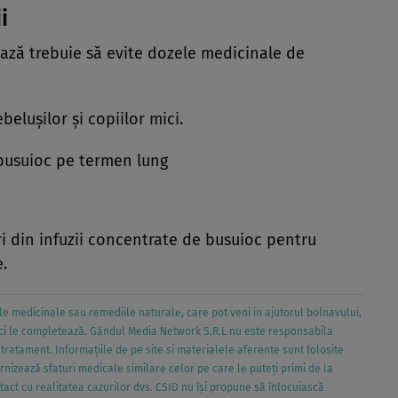
i
ează trebuie să evite dozele medicinale de
eluşilor şi copiilor mici.
busuioc pe termen lung
ri din infuzii concentrate de busuioc pentru
e.
e medicinale sau remediile naturale, care pot veni in ajutorul bolnavului,
ci le completează. Gândul Media Network S.R.L nu este responsabila
ratament. Informațiile de pe site si materialele aferente sunt folosite
urnizează sfaturi medicale similare celor pe care le puteți primi de la
tact cu realitatea cazurilor dvs. CSID nu își propune să înlocuiască