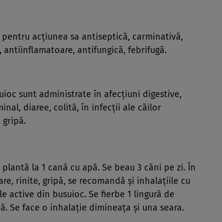
e pentru acţiunea sa antisepticã, carminativã,
 antiinflamatoare, antifungicã, febrifugã.
uioc sunt administrate în afecţiuni digestive,
al, diaree, colitã, în infecţii ale cãilor
 gripă.
 plantã la 1 canã cu apã. Se beau 3 cãni pe zi. În
oare, rinite, gripã, se recomandã şi inhalaţiile cu
le active din busuioc. Se fierbe 1 lingurã de
ã. Se face o inhalaţie dimineaţa şi una seara.