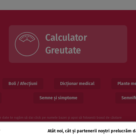
Calculator
Greutate
Boli / Afecțiuni
Dicționar medical
Plante me
Semne și simptome
Semnifi
e date te rugăm să dai click pe numele bazei și apoi să folosesti boxul de căutare
e
Atât noi, cât și partenerii noștri prelucrăm d