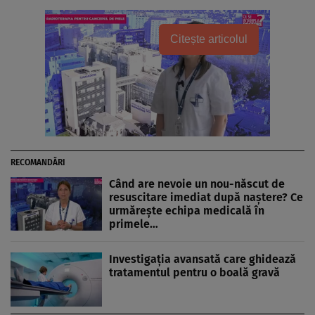
Citește articolul
RECOMANDĂRI
Când are nevoie un nou-născut de
resuscitare imediat după naștere? Ce
urmărește echipa medicală în
primele…
Investigația avansată care ghidează
tratamentul pentru o boală gravă