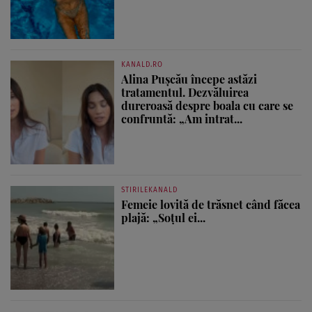
KANALD.RO
Alina Pușcău începe astăzi
tratamentul. Dezvăluirea
dureroasă despre boala cu care se
confruntă: „Am intrat...
STIRILEKANALD
Femeie lovită de trăsnet când făcea
plajă: „Soțul ei...