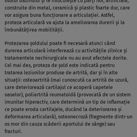
osului bazinului și le înlocuiește cu părți noi, artificiale,
construite din metal, ceramică și plastic foarte dur, care
vor asigura buna funcționare a articulației. Astfel,
proteza articulară va ajuta la ameliorarea durerii și la
îmbunătățirea mobilității.
Protezarea șoldului poate fi necesară atunci când
durerea articulară interferează cu activitățile zilnice și
tratamentele nechirurgicale nu au avut efectele dorite.
Cel mai des, proteza de șold este indicată pentru
tratarea leziunilor produse de artrită, dar și în alte
situații: osteoartrită (mai cunoscută ca artrită de uzură,
care deteriorează cartilajul ce acoperă capetele
oaselor), poliartrită reumatoidă (provocată de un sistem
imunitar hiperactiv, care determină un tip de inflamație
ce poate eroda cartilajele, ducând la deteriorarea și
deformarea articulară), osteonecroză (fragmente dintr-un
os mor din cauza scăderii aportului de sânge) sau
fracturi.