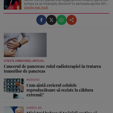
echipa Ce se întâmplă, Doctore? în perioada aprilie 2013-
decembrie 2023. Articolele sale cuprind informații despre
citește mai mult
diverse afecțiuni, alimentația echilibrată, îngrijirea pielii
și sănătatea emoțională. Colaborări: Viața ...
CITESTE URMATORUL ARTICOL:
Cancerul de pancreas: rolul radioterapiei în tratarea
tumorilor de pancreas
MEDIAFAX
Cum ajută creierul celulele
reproducătoare să reziste la căldura
extremă?
GANDUL.RO