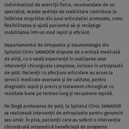
individualizat de exerciții fizice, recomandate de un
specialist. Aceste ședințe de reabilitare contribuie la
întărirea mușchilor din jurul articulației protezate, cresc
flexibilitatea și ajută pacientul să-și recâștige
mobilitatea într-un mod rapid și eficient.
Departamentul de Ortopedie și traumatologie din
Spitalul Clinic SANADOR dispune de o echipă medicală
de elită, cu o vastă experiență în realizarea unor
intervenții chirurgicale complexe, inclusiv în artroplastii
de șold. Pacienții cu afecțiuni articulare au acces la
servicii medicale avansate și de calitate, pentru
diagnostic rapid și precis și tratament chirurgical cu
rezultate bune pe termen lung și recuperare rapidă.
Pe lângă protezarea de șold, la Spitalul Clinic SANADOR
se realizează intervenții de artroplastie pentru genunchi
sau umăr. În plus, pacienții care au suferit o intervenție
chirurgicală ortopedică beneficiază de programe