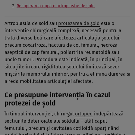
Recuperarea după o artroplastie de șold
Artroplastia de șold sau
protezarea de șold
este o
intervenție chirurgicală complexă, necesară pentru a
trata diverse boli care afectează articulația șoldului,
precum coxartroza, fractura de col femural, necroza
aseptică de cap femural, poliartrita reumatoidă sau
unele tumori. Procedura este indicată, în principal, în
situațiile în care rigiditatea șoldului limitează sever
mișcările membrului inferior, pentru a elimina durerea și
a reda mobilitatea articulației afectate.
Ce presupune intervenția în cazul
protezei de șold
În timpul intervenției, chirurgul
ortoped
îndepărtează
secțiunile deteriorate ale șoldului – atât capul
femurului, precum și cavitatea cotiloidă aparținând