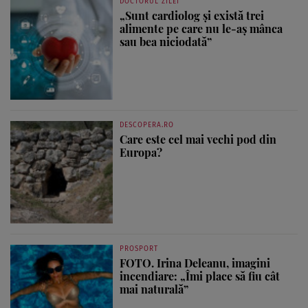
DOCTORUL ZILEI
„Sunt cardiolog și există trei
alimente pe care nu le-aș mânca
sau bea niciodată”
DESCOPERA.RO
Care este cel mai vechi pod din
Europa?
PROSPORT
FOTO. Irina Deleanu, imagini
incendiare: „Îmi place să fiu cât
mai naturală”