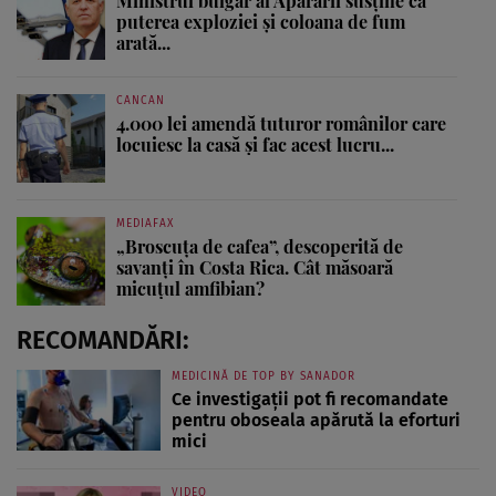
Ministrul bulgar al Apărării susține că
puterea exploziei și coloana de fum
arată...
CANCAN
4.000 lei amendă tuturor românilor care
locuiesc la casă și fac acest lucru...
MEDIAFAX
„Broscuța de cafea”, descoperită de
savanți în Costa Rica. Cât măsoară
micuțul amfibian?
RECOMANDĂRI:
MEDICINĂ DE TOP BY SANADOR
Ce investigații pot fi recomandate
pentru oboseala apărută la eforturi
mici
VIDEO