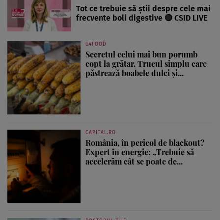
Tot ce trebuie să știi despre cele mai
frecvente boli digestive 🔴 CSID LIVE
G4FOOD
Secretul celui mai bun porumb
copt la grătar. Trucul simplu care
păstrează boabele dulci și...
CAPITAL.RO
România, în pericol de blackout?
Expert în energie: „Trebuie să
accelerăm cât se poate de...