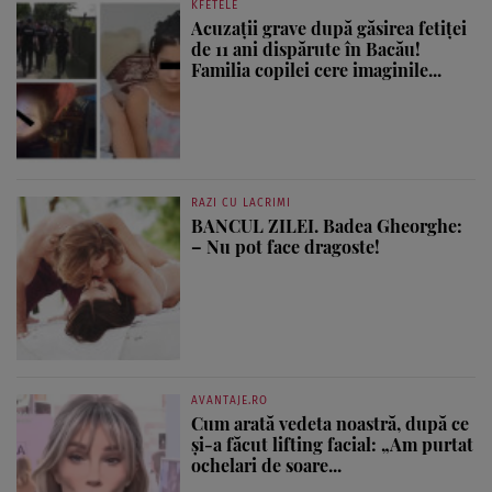
KFETELE
Acuzații grave după găsirea fetiței
de 11 ani dispărute în Bacău!
Familia copilei cere imaginile...
RAZI CU LACRIMI
BANCUL ZILEI. Badea Gheorghe:
– Nu pot face dragoste!
AVANTAJE.RO
Cum arată vedeta noastră, după ce
și-a făcut lifting facial: „Am purtat
ochelari de soare...